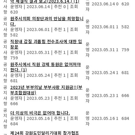
지
약 체결식 결과 보고(2023.6.14.)
(1)
영
2023.06.14
0
620
사
운영자
|
2023.06.14
|
추천 0
|
조회
자
항
620
공
원주시의회 의장단과의 만남을 희망합니
운
지
다.
영
2023.06.01
1
582
사
운영자
|
2023.06.01
|
추천 1
|
조회
자
항
582
공
직장내 갑질 괴롭힘 전수조사에 대한 입
운
지
장문
영
2023.05.31
1
759
사
운영자
|
2023.05.31
|
추천 1
|
조회
자
항
759
공
원주시에서 직원 강제 동원은 없어져야
운
지
한다.
(1)
영
2023.05.24
1
681
사
운영자
|
2023.05.24
|
추천 1
|
조회
자
항
681
공
2023년 부부의날 부부사랑 지원금!!(부
운
지
부조합원대상)
영
2023.05.23
1
666
사
운영자
|
2023.05.23
|
추천 1
|
조회
자
항
666
공
더 이상의 비극은 없어야 합니다.
운
지
운영자
|
2023.05.16
|
추천 1
|
조회
영
2023.05.16
1
684
사
684
자
항
제24회 강원도민달리기대회 참가협조