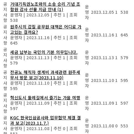
공
거대기득권노조와의 소송 승리 기념 조
운
지
합원 감사 선물 지급 안내
(1)
영
2023.12.05
1
538
사
운영자
|
2023.12.05
|
추천 1
|
조회
자
항
538
공
원주시의 갑질 공무원 대책은 어디로 가
운
지
고있는 걸까요?
영
2023.11.16
1
645
사
운영자
|
2023.11.16
|
추천 1
|
조회
자
항
645
공
세금 납부는 국민의 기본 의무입니다.
운
지
운영자
|
2023.11.13
|
추천 1
|
조회
영
2023.11.13
1
579
사
579
자
항
공
전공노 해직자 생계비 과세관련 원주세
운
지
무서 방문 보고(2023.11.10)
영
2023.11.10
1
595
사
운영자
|
2023.11.10
|
추천 1
|
조회
자
항
595
공
혁신도시 둘레길에서 즐기는 가을 여행
운
지
운영자
|
2023.11.09
|
추천 1
|
조회
영
2023.11.09
1
597
사
597
자
항
공
KGC 한국인삼공사와 업무협약 체결 결
운
지
과 보고(2023.11.7.)
영
2023.11.08
0
553
사
운영자
|
2023.11.08
|
추천 0
|
조회
자
항
553