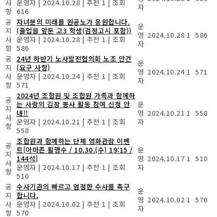
사
운영자
|
2024.10.28
|
추천 1
|
조회
자
항
616
공
자녀분의 미래를 원공노가 응원합니다.
운
지
(졸업을 앞둔 고3 학생(검정고시 포함))
영
2024.10.28
1
586
사
운영자
|
2024.10.28
|
추천 1
|
조회
자
항
586
공
24년 하반기 노사발전협의회 노조 안건
운
지
(요구 사항)
영
2024.10.24
1
571
사
운영자
|
2024.10.24
|
추천 1
|
조회
자
항
571
2024년 조합원 및 조합원 가족과 함께하
공
는 사랑의 김장 봉사 활동 참여 신청 안
운
지
내!!
영
2024.10.21
1
558
사
운영자
|
2024.10.21
|
추천 1
|
조회
자
항
558
조합원과 함께하는 단체 영화관람 이벤
공
트[아마존 활명수 / 10.30.(수) 19:15 /
운
지
144석]
영
2024.10.17
1
510
사
운영자
|
2024.10.17
|
추천 1
|
조회
자
항
510
공
수사기관의 빠르고 엄정한 수사를 촉구
운
지
합니다.
영
2024.10.02
1
570
사
운영자
|
2024.10.02
|
추천 1
|
조회
자
항
570