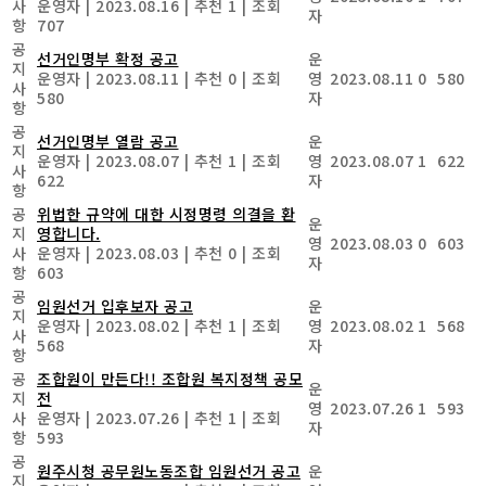
사
운영자
|
2023.08.16
|
추천 1
|
조회
자
항
707
공
선거인명부 확정 공고
운
지
운영자
|
2023.08.11
|
추천 0
|
조회
영
2023.08.11
0
580
사
580
자
항
공
선거인명부 열람 공고
운
지
운영자
|
2023.08.07
|
추천 1
|
조회
영
2023.08.07
1
622
사
622
자
항
공
위법한 규약에 대한 시정명령 의결을 환
운
지
영합니다.
영
2023.08.03
0
603
사
운영자
|
2023.08.03
|
추천 0
|
조회
자
항
603
공
임원선거 입후보자 공고
운
지
운영자
|
2023.08.02
|
추천 1
|
조회
영
2023.08.02
1
568
사
568
자
항
공
조합원이 만든다!! 조합원 복지정책 공모
운
지
전
영
2023.07.26
1
593
사
운영자
|
2023.07.26
|
추천 1
|
조회
자
항
593
공
원주시청 공무원노동조합 임원선거 공고
운
지