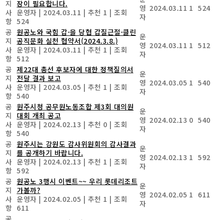
지
장이 필요합니다.
영
2024.03.11
1
524
사
운영자
|
2024.03.11
|
추천 1
|
조회
자
항
524
공
원공노와 국힘 갑·을 당협 갑질근절·클린
운
지
공직문화 실천 협약서(2024.3.8.)
영
2024.03.11
1
512
사
운영자
|
2024.03.11
|
추천 1
|
조회
자
항
512
공
제22대 총선 후보자에 대한 정책질의서
운
지
전달 결과 보고
영
2024.03.05
1
540
사
운영자
|
2024.03.05
|
추천 1
|
조회
자
항
540
공
원주시청 공무원노동조합 제3회 대의원
운
지
대회 개최 공고
영
2024.02.13
0
540
사
운영자
|
2024.02.13
|
추천 0
|
조회
자
항
540
공
원주시는 강원도 감사위원회의 감사결과
운
지
를 공개하기 바랍니다.
영
2024.02.13
1
592
사
운영자
|
2024.02.13
|
추천 1
|
조회
자
항
592
공
원공노 3행시 이벤트~~ 우리 롯데리조트
운
지
가볼까?
영
2024.02.05
1
611
사
운영자
|
2024.02.05
|
추천 1
|
조회
자
항
611
공