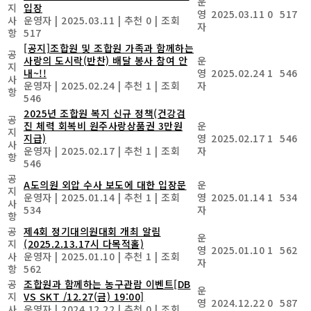
운
지
입장
영
2025.03.11
0
517
사
운영자
|
2025.03.11
|
추천 0
|
조회
자
항
517
[공지]조합원 및 조합원 가족과 함께하는
공
사랑의 도시락(반찬) 배달 봉사 참여 안
운
지
내~!!
영
2025.02.24
1
546
사
운영자
|
2025.02.24
|
추천 1
|
조회
자
항
546
2025년 조합원 복지 신규 정책(건강검
공
진 체력 회복비 원주사랑상품권 3만원
운
지
지급)
영
2025.02.17
1
546
사
운영자
|
2025.02.17
|
추천 1
|
조회
자
항
546
공
A도의원 외압 수사 보도에 대한 입장문
운
지
운영자
|
2025.01.14
|
추천 1
|
조회
영
2025.01.14
1
534
사
534
자
항
공
제4회 정기대의원대회 개최 알림
운
지
(2025.2.13.17시 다목적홀)
영
2025.01.10
1
562
사
운영자
|
2025.01.10
|
추천 1
|
조회
자
항
562
공
조합원과 함께하는 농구관람 이벤트[DB
운
지
VS SKT /12.27(금) 19:00]
영
2024.12.22
0
587
사
운영자
|
2024.12.22
|
추천 0
|
조회