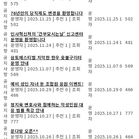
자
항
575
공
76년만의 당직제도 변경을 환영합니다
운
지
운영자
|
2025.11.25
|
추천 1
|
조회
영
2025.11.25
1
502
사
502
자
항
공
인사혁신처의 '간부모시는날' 신고센터
운
지
운영을 환영합니다
영
2025.11.24
1
481
사
운영자
|
2025.11.24
|
추천 1
|
조회
자
항
481
공
삼토페스티벌 치악한 한우 숯불구이터
운
지
운영 안내
영
2025.11.07
0
569
사
운영자
|
2025.11.07
|
추천 0
|
조회
자
항
569
공
예비 성인 자녀 둔 조합원 응원 이벤트!
운
지
운영자
|
2025.10.29
|
추천 0
|
조회
영
2025.10.29
0
466
사
466
자
항
공
정지욱 변호사와 함께하는 악성민원 대
운
지
응 법률 특강 안내
영
2025.10.27
1
777
사
운영자
|
2025.10.27
|
추천 1
|
조회
자
항
777
공
문다방 오픈^^
운
지
운영자
|
2025.10.26
|
추천 1
|
조회
영
2025.10.26
1
464