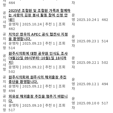
사
464
자
항
2025년 조합원 및 조합원 가족과 함께하
공
는 사랑의 김장 봉사 활동 참여 신청 안
운
지
내!!
영
2025.10.24
1
462
사
운영자
|
2025.10.24
|
추천 1
|
조회
자
항
462
공
치악산 한우의 APEC 공식 협찬사 지정
운
지
을 환영합니다.
영
2025.09.23
1
514
사
운영자
|
2025.09.23
|
추천 1
|
조회
자
항
514
원주시의회에 대한 공무원 인식도 조사
공
(9월22일 09시부터~10월1일 18시까
운
지
지)
영
2025.09.22
1
502
사
운영자
|
2025.09.22
|
추천 1
|
조회
자
항
502
공
원주시의회와 원주시의 해외출장 추진
운
지
중단을 환영합니다.
영
2025.09.12
1
494
사
운영자
|
2025.09.12
|
추천 1
|
조회
자
항
494
공
외유성 해외출장 추진을 멈추기 바랍니
운
지
다.
영
2025.09.10
0
517
사
운영자
|
2025.09.10
|
추천 0
|
조회
자
항
517