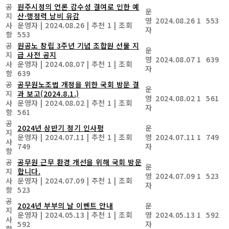
공
원주시정의 언론 감수성 결여로 인한 예
운
지
산·행정력 낭비 유감
영
2024.08.26
1
553
사
운영자
|
2024.08.26
|
추천 1
|
조회
자
항
553
공
원공노 창립 3주년 기념 조합원 선물 지
운
지
급 사전 공지
영
2024.08.07
1
639
사
운영자
|
2024.08.07
|
추천 1
|
조회
자
항
639
공
공무원노조법 개정을 위한 국회 방문 결
운
지
과 보고(2024.8.1.)
영
2024.08.02
1
561
사
운영자
|
2024.08.02
|
추천 1
|
조회
자
항
561
공
2024년 상반기 정기 인사평
운
지
운영자
|
2024.07.11
|
추천 1
|
조회
영
2024.07.11
1
749
사
749
자
항
공
공무원 근무 환경 개선을 위해 국회 방문
운
지
합니다.
영
2024.07.09
1
523
사
운영자
|
2024.07.09
|
추천 1
|
조회
자
항
523
공
2024년 부부의 날 이벤트 안내
운
지
운영자
|
2024.05.13
|
추천 1
|
조회
영
2024.05.13
1
592
사
592
자
항