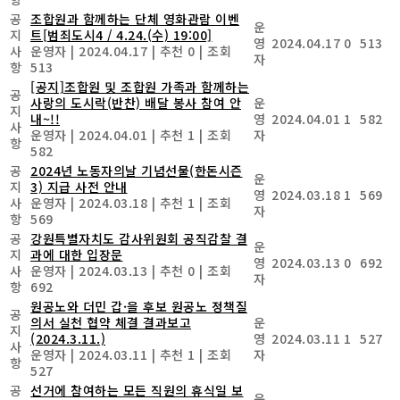
공
조합원과 함께하는 단체 영화관람 이벤
운
지
트[범죄도시4 / 4.24.(수) 19:00]
영
2024.04.17
0
513
사
운영자
|
2024.04.17
|
추천 0
|
조회
자
항
513
[공지]조합원 및 조합원 가족과 함께하는
공
사랑의 도시락(반찬) 배달 봉사 참여 안
운
지
내~!!
영
2024.04.01
1
582
사
운영자
|
2024.04.01
|
추천 1
|
조회
자
항
582
공
2024년 노동자의날 기념선물(한돈시즌
운
지
3) 지급 사전 안내
영
2024.03.18
1
569
사
운영자
|
2024.03.18
|
추천 1
|
조회
자
항
569
공
강원특별자치도 감사위원회 공직감찰 결
운
지
과에 대한 입장문
영
2024.03.13
0
692
사
운영자
|
2024.03.13
|
추천 0
|
조회
자
항
692
원공노와 더민 갑·을 후보 원공노 정책질
공
의서 실천 협약 체결 결과보고
운
지
(2024.3.11.)
영
2024.03.11
1
527
사
운영자
|
2024.03.11
|
추천 1
|
조회
자
항
527
공
선거에 참여하는 모든 직원의 휴식일 보
운