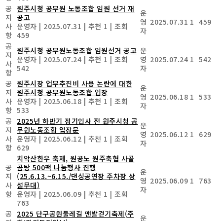
공
원주시청 공무원 노동조합 임원 선거 재
운
지
공고
영
2025.07.31
1
459
사
운영자
|
2025.07.31
|
추천 1
|
조회
자
항
459
공
원주시청 공무원노동조합 임원선거 공고
운
지
운영자
|
2025.07.24
|
추천 1
|
조회
영
2025.07.24
1
542
사
542
자
항
공
원주시장 업무추진비 사용 논란에 대한
운
지
원주시청 공무원노동조합 입장
영
2025.06.18
1
533
사
운영자
|
2025.06.18
|
추천 1
|
조회
자
항
533
공
2025년 하반기 정기인사 전 원주시청 공
운
지
무원노동조합 입장문
영
2025.06.12
1
629
사
운영자
|
2025.06.12
|
추천 1
|
조회
자
항
629
치악산한우 축제, 원공노 원주축협 사골
공
곰탕 500팩 나눔행사 진행
운
지
(25.6.13.~6.15./댄싱공연장 주차장 상
영
2025.06.09
1
763
사
설무대)
자
항
운영자
|
2025.06.09
|
추천 1
|
조회
763
공
2025 단구공원둘레길 맨발걷기축제(주
운