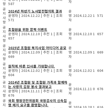
자
항
587
공
2024년 하반기 노사발전협의회 결과
운
지
운영자
|
2024.12.22
|
추천 1
|
조회
영
2024.12.22
1
571
사
571
자
항
공
조합원을 위한 깜짝 이벤트
운
지
운영자
|
2024.12.10
|
추천 1
|
조회
영
2024.12.10
1
657
사
657
자
항
공
2025년 조합원 복지사업 아이디어 공모
운
지
운영자
|
2024.12.09
|
추천 1
|
조회
영
2024.12.09
1
669
사
669
자
항
공
원칙에 따른 인사를 기대합니다.
운
지
운영자
|
2024.12.02
|
추천 1
|
조회
영
2024.12.02
1
604
사
604
자
항
공
2024년 조합원 및 조합원 가족과 함께하
운
지
는 사랑의 김장 봉사 결과보고
영
2024.11.11
0
676
사
운영자
|
2024.11.11
|
추천 0
|
조회
자
항
676
공
국회 행정안전위원회 국정감사의 신속집
운
지
행 폐지 요구를 환영합니다.
영
2024.10.28
1
616