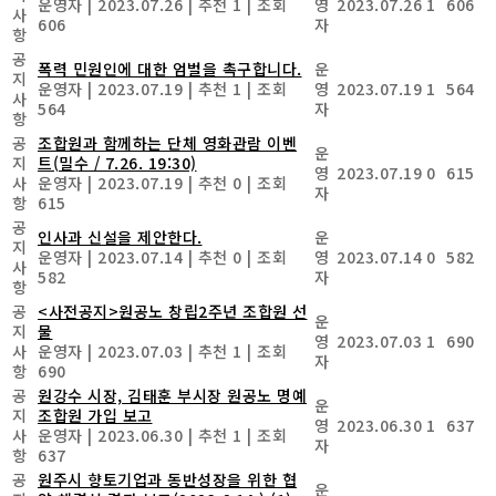
운영자
|
2023.07.26
|
추천 1
|
조회
영
2023.07.26
1
606
사
606
자
항
공
폭력 민원인에 대한 엄벌을 촉구합니다.
운
지
운영자
|
2023.07.19
|
추천 1
|
조회
영
2023.07.19
1
564
사
564
자
항
공
조합원과 함께하는 단체 영화관람 이벤
운
지
트(밀수 / 7.26. 19:30)
영
2023.07.19
0
615
사
운영자
|
2023.07.19
|
추천 0
|
조회
자
항
615
공
인사과 신설을 제안한다.
운
지
운영자
|
2023.07.14
|
추천 0
|
조회
영
2023.07.14
0
582
사
582
자
항
공
<사전공지>원공노 창립2주년 조합원 선
운
지
물
영
2023.07.03
1
690
사
운영자
|
2023.07.03
|
추천 1
|
조회
자
항
690
공
원강수 시장, 김태훈 부시장 원공노 명예
운
지
조합원 가입 보고
영
2023.06.30
1
637
사
운영자
|
2023.06.30
|
추천 1
|
조회
자
항
637
공
원주시 향토기업과 동반성장을 위한 협
운