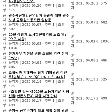
지
최:강원도민일보)
영
2025.05.26
1
575
사
운영자
|
2025.05.26
|
추천 1
|
조회
자
항
575
공
원주봉산일반산업단지 논란에 대한 원주
운
지
시청 공무원노동조합 입장문
영
2025.05.07
1
682
사
운영자
|
2025.05.07
|
추천 1
|
조회
자
항
682
공
25년 상반기 노사발전협의회 노조 안건
운
지
(요구 사항)
영
2025.05.02
0
1036
사
운영자
|
2025.05.02
|
추천 0
|
조회
자
항
1036
공
선거사무 개선을 위한 조합원 의견 청취
운
지
(25년)
영
2025.04.08
1
486
사
운영자
|
2025.04.08
|
추천 1
|
조회
자
항
486
공
조합원과 함께하는 단체 영화관람 이벤
운
지
트[승부 / 3. 26.(수) 19:10 / 144석]
영
2025.03.19
1
525
사
운영자
|
2025.03.19
|
추천 1
|
조회
자
항
525
공
<조합원 필독>2025년 노동자의날 기념
운
지
선물(한돈시즌4) 지급 사전 안내
영
2025.03.17
1
499
사
운영자
|
2025.03.17
|
추천 1
|
조회
자
항
499
공
중앙동 공영주차장 확보 계획 철회 관련