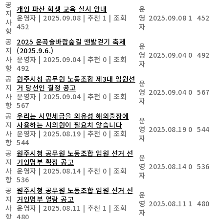
공
개인 파산 회생 교육 실시 안내
운
지
운영자
|
2025.09.08
|
추천 1
|
조회
영
2025.09.08
1
452
사
452
자
항
공
2025 운곡솔바람숲길 맨발걷기 축제
운
지
(2025.9.6.)
영
2025.09.04
0
492
사
운영자
|
2025.09.04
|
추천 0
|
조회
자
항
492
공
원주시청 공무원 노동조합 제3대 임원선
운
지
거 당선인 결정 공고
영
2025.09.04
0
567
사
운영자
|
2025.09.04
|
추천 0
|
조회
자
항
567
공
우리는 시민세금을 외유성 해외출장에
운
지
사용하는 시의원이 필요치 않습니다
영
2025.08.19
0
544
사
운영자
|
2025.08.19
|
추천 0
|
조회
자
항
544
공
원주시청 공무원 노동조합 임원 선거 선
운
지
거인명부 확정 공고
영
2025.08.14
0
536
사
운영자
|
2025.08.14
|
추천 0
|
조회
자
항
536
공
원주시청 공무원 노동조합 임원 선거 선
운
지
거인명부 열람 공고
영
2025.08.11
1
480
사
운영자
|
2025.08.11
|
추천 1
|
조회
자
항
480