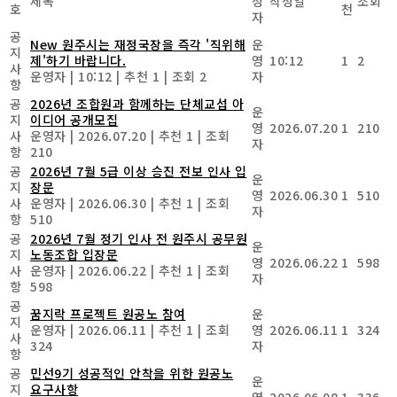
제목
성
작성일
조회
호
천
자
공
New
원주시는 재정국장을 즉각 '직위해
운
지
제'하기 바랍니다.
영
10:12
1
2
사
운영자
|
10:12
|
추천 1
|
조회 2
자
항
공
2026년 조합원과 함께하는 단체교섭 아
운
지
이디어 공개모집
영
2026.07.20
1
210
사
운영자
|
2026.07.20
|
추천 1
|
조회
자
항
210
공
2026년 7월 5급 이상 승진 전보 인사 입
운
지
장문
영
2026.06.30
1
510
사
운영자
|
2026.06.30
|
추천 1
|
조회
자
항
510
공
2026년 7월 정기 인사 전 원주시 공무원
운
지
노동조합 입장문
영
2026.06.22
1
598
사
운영자
|
2026.06.22
|
추천 1
|
조회
자
항
598
공
꿈지락 프로젝트 원공노 참여
운
지
운영자
|
2026.06.11
|
추천 1
|
조회
영
2026.06.11
1
324
사
324
자
항
공
민선9기 성공적인 안착을 위한 원공노
운
지
요구사항
영
2026.06.08
1
336