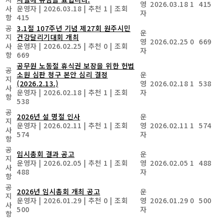
영
2026.03.18
1
415
사
운영자
|
2026.03.18
|
추천 1
|
조회
자
항
415
공
3.1절 107주년 기념 제27회 원주시민
운
지
건강달리기대회 개최
영
2026.02.25
0
669
사
운영자
|
2026.02.25
|
추천 0
|
조회
자
항
669
공무원 노동절 휴식권 보장을 위한 헌법
공
소원 심판 청구 본안 심리 결정
운
지
(2026.2.13.)
영
2026.02.18
1
538
사
운영자
|
2026.02.18
|
추천 1
|
조회
자
항
538
공
2026년 설 명절 인사
운
지
운영자
|
2026.02.11
|
추천 1
|
조회
영
2026.02.11
1
574
사
574
자
항
공
임시총회 결과 공고
운
지
운영자
|
2026.02.05
|
추천 1
|
조회
영
2026.02.05
1
488
사
488
자
항
공
2026년 임시총회 개최 공고
운
지
운영자
|
2026.01.29
|
추천 0
|
조회
영
2026.01.29
0
500
사
500
자
항