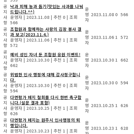
공
낙과 피해 농과 돕기(맛있는 사과를 나눠
운
지
드립니다.^^)
영
2023.11.08
0
566
사
운영자
|
2023.11.08
|
추천 0
|
조회
자
항
566
공
조합원과 함께하는 사랑의 김장 봉사 결
운
지
과 보고(2023.11.4.)
영
2023.11.06
1
572
사
운영자
|
2023.11.06
|
추천 1
|
조회
자
항
572
공
예비 성인 자녀 둔 조합원 응원 이벤트!
운
지
운영자
|
2023.10.30
|
추천 1
|
조회
영
2023.10.30
1
662
사
662
자
항
공
위법한 인사 행정에 대해 감사청구합니
운
지
다.
영
2023.10.30
0
594
사
운영자
|
2023.10.30
|
추천 0
|
조회
자
항
594
공
다면평가 폐지 철회를 다시 한번 촉구합
운
지
니다.(설문 결과 포함)
영
2023.10.25
1
626
사
운영자
|
2023.10.25
|
추천 1
|
조회
자
항
626
공
다면평가 폐지는 원주시 인사행정의 퇴
운
지
행입니다.
영
2023.10.23
1
628
사
운영자
|
2023.10.23
|
추천 1
|
조회
자