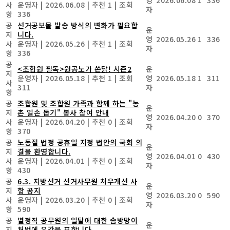
사
운영자
|
2026.06.08
|
추천 1
|
조회
자
항
336
공
선거공보물 발송 방식의 변화가 필요합
운
지
니다.
영
2026.05.26
1
336
사
운영자
|
2026.05.26
|
추천 1
|
조회
자
항
336
공
<조합원 필독>원공노가 쏜닭! 시즌2
운
지
운영자
|
2026.05.18
|
추천 1
|
조회
영
2026.05.18
1
311
사
311
자
항
공
조합원 및 조합원 가족과 함께 하는 "농
운
지
촌 일손 돕기" 봉사 참여 안내
영
2026.04.20
0
370
사
운영자
|
2026.04.20
|
추천 0
|
조회
자
항
370
공
노동절 법정 공휴일 지정 법안의 국회 의
운
지
결을 환영합니다.
영
2026.04.01
0
430
사
운영자
|
2026.04.01
|
추천 0
|
조회
자
항
430
공
6.3. 지방선거 선거사무원 처우개선 사
운
지
항 공지
영
2026.03.20
0
590
사
운영자
|
2026.03.20
|
추천 0
|
조회
자
항
590
공
별정직 공무원의 일탈에 대한 솜방망이
운
지
처벌에 유감을 표합니다.