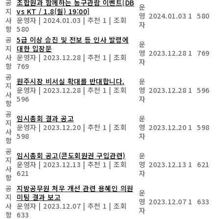
공
조합원과 함께하는 농구관람 이벤트[DB
운
지
vs KT / 1.8(월) 19:00]
영
2024.01.03
1
580
사
운영자
|
2024.01.03
|
추천 1
|
조회
자
항
580
공
5급 이상 승진 및 전보 등 인사 발령에
운
지
대한 입장문
영
2023.12.28
1
769
사
운영자
|
2023.12.28
|
추천 1
|
조회
자
항
769
공
원주시장 비서실 확대를 반대합니다.
운
지
운영자
|
2023.12.28
|
추천 1
|
조회
영
2023.12.28
1
596
사
596
자
항
공
임시총회 결과 공고
운
지
운영자
|
2023.12.20
|
추천 1
|
조회
영
2023.12.20
1
598
사
598
자
항
공
임시총회 공고(콘도회원권 구입관련)
운
지
운영자
|
2023.12.13
|
추천 1
|
조회
영
2023.12.13
1
621
사
621
자
항
공
지방공무원 처우 개선 관련 용혜인 의원
운
지
미팅 결과 보고
영
2023.12.07
1
633
사
운영자
|
2023.12.07
|
추천 1
|
조회
자
항
633