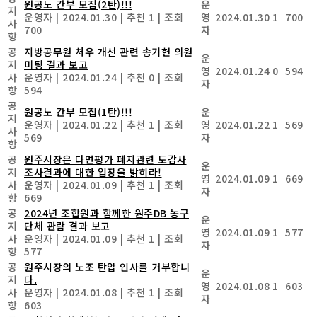
원공노 간부 모집(2탄)!!!
운
지
운영자
|
2024.01.30
|
추천 1
|
조회
영
2024.01.30
1
700
사
700
자
항
공
지방공무원 처우 개선 관련 송기헌 의원
운
지
미팅 결과 보고
영
2024.01.24
0
594
사
운영자
|
2024.01.24
|
추천 0
|
조회
자
항
594
공
원공노 간부 모집(1탄)!!!
운
지
운영자
|
2024.01.22
|
추천 1
|
조회
영
2024.01.22
1
569
사
569
자
항
공
원주시장은 다면평가 폐지관련 도감사
운
지
조사결과에 대한 입장을 밝히라!
영
2024.01.09
1
669
사
운영자
|
2024.01.09
|
추천 1
|
조회
자
항
669
공
2024년 조합원과 함께한 원주DB 농구
운
지
단체 관람 결과 보고
영
2024.01.09
1
577
사
운영자
|
2024.01.09
|
추천 1
|
조회
자
항
577
공
원주시장의 노조 탄압 인사를 거부합니
운
지
다.
영
2024.01.08
1
603
사
운영자
|
2024.01.08
|
추천 1
|
조회
자
항
603