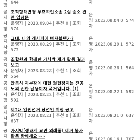
644
자
항
공
조직형태변경 무효확인소송 2심 승소 관
운
지
련 입장문
영
2023.09.04
0
574
사
운영자
|
2023.09.04
|
추천 0
|
조회
자
항
574
공
그대, 나의 레시피에 빠져볼텐가?
운
지
운영자
|
2023.08.29
|
추천 1
|
조회
영
2023.08.29
1
572
사
572
자
항
공
조합원과 함께한 가시박 제거 활동 결과
운
지
보고
영
2023.08.28
1
564
사
운영자
|
2023.08.28
|
추천 1
|
조회
자
항
564
공
안동시 지부장에 대한 권한정지는 전공
운
지
노의 권한 남용이자 폭거입니다.
(1)
영
2023.08.22
1
592
사
운영자
|
2023.08.22
|
추천 1
|
조회
자
항
592
공
제2대 임원선거 당선인 확정 공고
운
지
운영자
|
2023.08.21
|
추천 0
|
조회
영
2023.08.21
0
637
사
637
자
항
공
가시박(생태계 교란 외래종) 제거 봉사
운
지
활동 함께해요~~~
영
2023.08.16
1
707