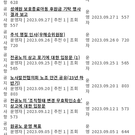
항
628
공
성애원 보호종료아동 후원금 기탁 행사
운
지
결과 보고
영
2023.09.27
1
557
사
운영자
|
2023.09.27
|
추천 1
|
조회
자
항
557
공
추석 명절 인사(우해승위원장)
운
지
운영자
|
2023.09.26
|
추천 0
|
조회
영
2023.09.26
0
720
사
720
자
항
공
전공노의 상고 포기에 대한 입장문
(1)
운
지
운영자
|
2023.09.25
|
추천 1
|
조회
영
2023.09.25
1
565
사
565
자
항
공
노사발전협의회 노조 안건 공유(23년 하
운
지
반기)
영
2023.09.20
1
803
사
운영자
|
2023.09.20
|
추천 1
|
조회
자
항
803
공
전공노의 ‘조직형태 변경 무효확인소송’
운
지
상고에 대한 입장문
영
2023.09.12
1
573
사
운영자
|
2023.09.12
|
추천 1
|
조회
자
항
573
공
원공노 운영 목표
운
지
운영자
|
2023.09.05
|
추천 1
|
조회
영
2023.09.05
1
644
사