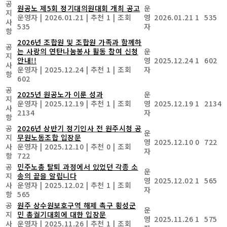
공
원공노 제5회 정기대의원대회 개최 공고
운
지
운영자
|
2026.01.21
|
추천 1
|
조회
영
2026.01.21
1
535
사
535
자
항
2026년 조합원 및 조합원 가족과 함께하
공
는 사랑의 연탄나눔봉사 활동 참여 신청
운
지
안내!!
영
2025.12.24
1
602
사
운영자
|
2025.12.24
|
추천 1
|
조회
자
항
602
공
2025년 원공노가 이룬 성과
운
지
운영자
|
2025.12.19
|
추천 1
|
조회
영
2025.12.19
1
2134
사
2134
자
항
공
2026년 상반기 정기인사 전 원주시청 공
운
지
무원노동조합 입장문
영
2025.12.10
0
722
사
운영자
|
2025.12.10
|
추천 0
|
조회
자
항
722
공
민주노총 탈퇴 과정에서 있었던 각종 소
운
지
송의 끝을 알립니다
영
2025.12.02
1
565
사
운영자
|
2025.12.02
|
추천 1
|
조회
자
항
565
공
원주 상수원보호구역 해제 촉구 횡성군
운
지
민 총궐기대회에 대한 입장문
영
2025.11.26
1
575
사
운영자
|
2025.11.26
|
추천 1
|
조회