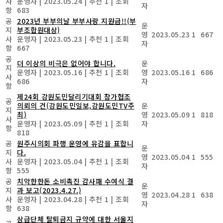
사
운영자
|
2023.05.24
|
추천 1
|
조회
자
항
683
공
2023년 부부의날 부부사랑 지원금!!(부
운
지
부조합원대상)
영
2023.05.23
1
667
사
운영자
|
2023.05.23
|
추천 1
|
조회
자
항
667
공
더 이상의 비극은 없어야 합니다.
운
지
운영자
|
2023.05.16
|
추천 1
|
조회
영
2023.05.16
1
686
사
686
자
항
제24회 강원도민달리기대회 참가협조
공
의뢰의 건(강원도민일보,강원도민TV주
운
지
최)
영
2023.05.09
1
818
사
운영자
|
2023.05.09
|
추천 1
|
조회
자
항
818
공
원주시의회 파행 운영에 유감을 표합니
운
지
다.
영
2023.05.04
1
555
사
운영자
|
2023.05.04
|
추천 1
|
조회
자
항
555
공
치악한한돈 소비촉진 감사패 수여식 결
운
지
과 보고(2023.4.27.)
영
2023.04.28
1
638
사
운영자
|
2023.04.28
|
추천 1
|
조회
자
항
638
상급단체 탈퇴금지 규약에 대한 서울지