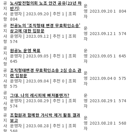
공
노사발전협의회 노조 안건 공유(23년 하
운
지
반기)
영
2023.09.20
1
804
사
운영자
|
2023.09.20
|
추천 1
|
조회
자
항
804
공
전공노의 ‘조직형태 변경 무효확인소송’
운
지
상고에 대한 입장문
영
2023.09.12
1
574
사
운영자
|
2023.09.12
|
추천 1
|
조회
자
항
574
공
원공노 운영 목표
운
지
운영자
|
2023.09.05
|
추천 1
|
조회
영
2023.09.05
1
645
사
645
자
항
공
조직형태변경 무효확인소송 2심 승소 관
운
지
련 입장문
영
2023.09.04
0
575
사
운영자
|
2023.09.04
|
추천 0
|
조회
자
항
575
공
그대, 나의 레시피에 빠져볼텐가?
운
지
운영자
|
2023.08.29
|
추천 1
|
조회
영
2023.08.29
1
574
사
574
자
항
공
조합원과 함께한 가시박 제거 활동 결과
운
지
보고
영
2023.08.28
1
568
사
운영자
|
2023.08.28
|
추천 1
|
조회
자
항
568