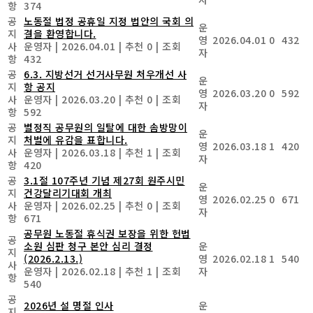
항
374
공
노동절 법정 공휴일 지정 법안의 국회 의
운
지
결을 환영합니다.
영
2026.04.01
0
432
사
운영자
|
2026.04.01
|
추천 0
|
조회
자
항
432
공
6.3. 지방선거 선거사무원 처우개선 사
운
지
항 공지
영
2026.03.20
0
592
사
운영자
|
2026.03.20
|
추천 0
|
조회
자
항
592
공
별정직 공무원의 일탈에 대한 솜방망이
운
지
처벌에 유감을 표합니다.
영
2026.03.18
1
420
사
운영자
|
2026.03.18
|
추천 1
|
조회
자
항
420
공
3.1절 107주년 기념 제27회 원주시민
운
지
건강달리기대회 개최
영
2026.02.25
0
671
사
운영자
|
2026.02.25
|
추천 0
|
조회
자
항
671
공무원 노동절 휴식권 보장을 위한 헌법
공
소원 심판 청구 본안 심리 결정
운
지
(2026.2.13.)
영
2026.02.18
1
540
사
운영자
|
2026.02.18
|
추천 1
|
조회
자
항
540
공
2026년 설 명절 인사
운
지