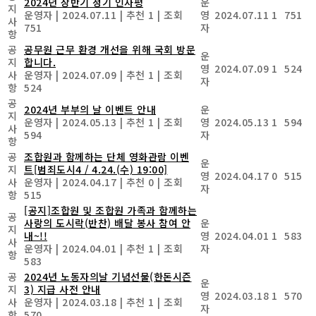
2024년 상반기 정기 인사평
운
지
운영자
|
2024.07.11
|
추천 1
|
조회
영
2024.07.11
1
751
사
751
자
항
공
공무원 근무 환경 개선을 위해 국회 방문
운
지
합니다.
영
2024.07.09
1
524
사
운영자
|
2024.07.09
|
추천 1
|
조회
자
항
524
공
2024년 부부의 날 이벤트 안내
운
지
운영자
|
2024.05.13
|
추천 1
|
조회
영
2024.05.13
1
594
사
594
자
항
공
조합원과 함께하는 단체 영화관람 이벤
운
지
트[범죄도시4 / 4.24.(수) 19:00]
영
2024.04.17
0
515
사
운영자
|
2024.04.17
|
추천 0
|
조회
자
항
515
[공지]조합원 및 조합원 가족과 함께하는
공
사랑의 도시락(반찬) 배달 봉사 참여 안
운
지
내~!!
영
2024.04.01
1
583
사
운영자
|
2024.04.01
|
추천 1
|
조회
자
항
583
공
2024년 노동자의날 기념선물(한돈시즌
운
지
3) 지급 사전 안내
영
2024.03.18
1
570
사
운영자
|
2024.03.18
|
추천 1
|
조회
자
항
570