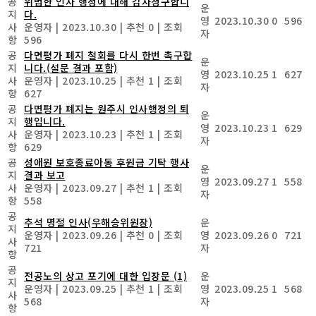
공
위법한 인사 행정에 대해 감사청구합니
운
지
다.
영
2023.10.30
0
596
사
운영자
|
2023.10.30
|
추천 0
|
조회
자
항
596
공
다면평가 폐지 철회를 다시 한번 촉구합
운
지
니다.(설문 결과 포함)
영
2023.10.25
1
627
사
운영자
|
2023.10.25
|
추천 1
|
조회
자
항
627
공
다면평가 폐지는 원주시 인사행정의 퇴
운
지
행입니다.
영
2023.10.23
1
629
사
운영자
|
2023.10.23
|
추천 1
|
조회
자
항
629
공
성애원 보호종료아동 후원금 기탁 행사
운
지
결과 보고
영
2023.09.27
1
558
사
운영자
|
2023.09.27
|
추천 1
|
조회
자
항
558
공
추석 명절 인사(우해승위원장)
운
지
운영자
|
2023.09.26
|
추천 0
|
조회
영
2023.09.26
0
721
사
721
자
항
공
전공노의 상고 포기에 대한 입장문
(1)
운
지
운영자
|
2023.09.25
|
추천 1
|
조회
영
2023.09.25
1
568
사
568
자
항