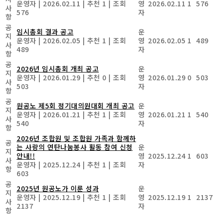
운영자
|
2026.02.11
|
추천 1
|
조회
영
2026.02.11
1
576
사
576
자
항
공
임시총회 결과 공고
운
지
운영자
|
2026.02.05
|
추천 1
|
조회
영
2026.02.05
1
489
사
489
자
항
공
2026년 임시총회 개최 공고
운
지
운영자
|
2026.01.29
|
추천 0
|
조회
영
2026.01.29
0
503
사
503
자
항
공
원공노 제5회 정기대의원대회 개최 공고
운
지
운영자
|
2026.01.21
|
추천 1
|
조회
영
2026.01.21
1
540
사
540
자
항
2026년 조합원 및 조합원 가족과 함께하
공
는 사랑의 연탄나눔봉사 활동 참여 신청
운
지
안내!!
영
2025.12.24
1
603
사
운영자
|
2025.12.24
|
추천 1
|
조회
자
항
603
공
2025년 원공노가 이룬 성과
운
지
운영자
|
2025.12.19
|
추천 1
|
조회
영
2025.12.19
1
2137
사
2137
자
항