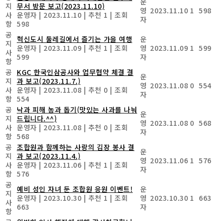
운
지
무서 방문 보고(2023.11.10)
영
2023.11.10
1
598
사
운영자
|
2023.11.10
|
추천 1
|
조회
자
항
598
공
혁신도시 둘레길에서 즐기는 가을 여행
운
지
운영자
|
2023.11.09
|
추천 1
|
조회
영
2023.11.09
1
599
사
599
자
항
공
KGC 한국인삼공사와 업무협약 체결 결
운
지
과 보고(2023.11.7.)
영
2023.11.08
0
554
사
운영자
|
2023.11.08
|
추천 0
|
조회
자
항
554
공
낙과 피해 농과 돕기(맛있는 사과를 나눠
운
지
드립니다.^^)
영
2023.11.08
0
568
사
운영자
|
2023.11.08
|
추천 0
|
조회
자
항
568
공
조합원과 함께하는 사랑의 김장 봉사 결
운
지
과 보고(2023.11.4.)
영
2023.11.06
1
576
사
운영자
|
2023.11.06
|
추천 1
|
조회
자
항
576
공
예비 성인 자녀 둔 조합원 응원 이벤트!
운
지
운영자
|
2023.10.30
|
추천 1
|
조회
영
2023.10.30
1
663
사
663
자
항