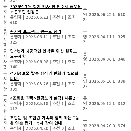
공
2026년 7월 정기 인사 전 원주시 공무원
운
지
노동조합 입장문
영
2026.06.22
1
610
사
운영자
|
2026.06.22
|
추천 1
|
조회
자
항
610
공
꿈지락 프로젝트 원공노 참여
운
지
운영자
|
2026.06.11
|
추천 1
|
조회
영
2026.06.11
1
325
사
325
자
항
공
민선9기 성공적인 안착을 위한 원공노
운
지
요구사항
영
2026.06.08
1
340
사
운영자
|
2026.06.08
|
추천 1
|
조회
자
항
340
공
선거공보물 발송 방식의 변화가 필요합
운
지
니다.
영
2026.05.26
1
339
사
운영자
|
2026.05.26
|
추천 1
|
조회
자
항
339
공
<조합원 필독>원공노가 쏜닭! 시즌2
운
지
운영자
|
2026.05.18
|
추천 1
|
조회
영
2026.05.18
1
312
사
312
자
항
공
조합원 및 조합원 가족과 함께 하는 "농
운
지
촌 일손 돕기" 봉사 참여 안내
영
2026.04.20
0
374
사
운영자
|
2026.04.20
|
추천 0
|
조회
자