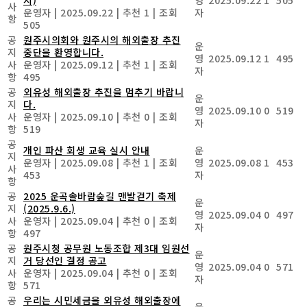
사
운영자
|
2025.09.22
|
추천 1
|
조회
자
항
505
공
원주시의회와 원주시의 해외출장 추진
운
지
중단을 환영합니다.
영
2025.09.12
1
495
사
운영자
|
2025.09.12
|
추천 1
|
조회
자
항
495
공
외유성 해외출장 추진을 멈추기 바랍니
운
지
다.
영
2025.09.10
0
519
사
운영자
|
2025.09.10
|
추천 0
|
조회
자
항
519
공
개인 파산 회생 교육 실시 안내
운
지
운영자
|
2025.09.08
|
추천 1
|
조회
영
2025.09.08
1
453
사
453
자
항
공
2025 운곡솔바람숲길 맨발걷기 축제
운
지
(2025.9.6.)
영
2025.09.04
0
497
사
운영자
|
2025.09.04
|
추천 0
|
조회
자
항
497
공
원주시청 공무원 노동조합 제3대 임원선
운
지
거 당선인 결정 공고
영
2025.09.04
0
571
사
운영자
|
2025.09.04
|
추천 0
|
조회
자
항
571
공
우리는 시민세금을 외유성 해외출장에
운