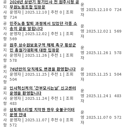
공
2026년 상반기 정기인사 전 원주시청 공
운
지
무원노동조합 입장문
영
2025.12.10
0
724
사
운영자
|
2025.12.10
|
추천 0
|
조회
자
항
724
공
민주노총 탈퇴 과정에서 있었던 각종 소
운
지
송의 끝을 알립니다
영
2025.12.02
1
569
사
운영자
|
2025.12.02
|
추천 1
|
조회
자
항
569
공
원주 상수원보호구역 해제 촉구 횡성군
운
지
민 총궐기대회에 대한 입장문
영
2025.11.26
1
578
사
운영자
|
2025.11.26
|
추천 1
|
조회
자
항
578
공
76년만의 당직제도 변경을 환영합니다
운
지
운영자
|
2025.11.25
|
추천 1
|
조회
영
2025.11.25
1
504
사
504
자
항
공
인사혁신처의 '간부모시는날' 신고센터
운
지
운영을 환영합니다
영
2025.11.24
1
483
사
운영자
|
2025.11.24
|
추천 1
|
조회
자
항
483
공
삼토페스티벌 치악한 한우 숯불구이터
운
지
운영 안내
영
2025.11.07
0
572
사
운영자
|
2025.11.07
|
추천 0
|
조회
자
항
572