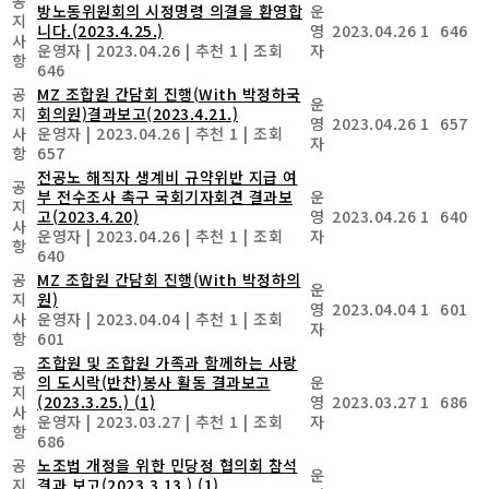
공
방노동위원회의 시정명령 의결을 환영합
운
지
니다.(2023.4.25.)
영
2023.04.26
1
646
사
운영자
|
2023.04.26
|
추천 1
|
조회
자
항
646
공
MZ 조합원 간담회 진행(With 박정하국
운
지
회의원)결과보고(2023.4.21.)
영
2023.04.26
1
657
사
운영자
|
2023.04.26
|
추천 1
|
조회
자
항
657
전공노 해직자 생계비 규약위반 지급 여
공
부 전수조사 촉구 국회기자회견 결과보
운
지
고(2023.4.20)
영
2023.04.26
1
640
사
운영자
|
2023.04.26
|
추천 1
|
조회
자
항
640
공
MZ 조합원 간담회 진행(With 박정하의
운
지
원)
영
2023.04.04
1
601
사
운영자
|
2023.04.04
|
추천 1
|
조회
자
항
601
조합원 및 조합원 가족과 함께하는 사랑
공
의 도시락(반찬)봉사 활동 결과보고
운
지
(2023.3.25.)
(1)
영
2023.03.27
1
686
사
운영자
|
2023.03.27
|
추천 1
|
조회
자
항
686
공
노조법 개정을 위한 민당정 협의회 참석
운
지
결과 보고(2023.3.13.)
(1)