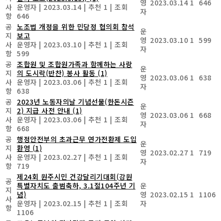
영
2023.03.14
1
646
사
운영자
|
2023.03.14
|
추천 1
|
조회
자
항
646
공
노조법 개정을 위한 민당정 협의회 참석
운
지
보고
영
2023.03.10
1
599
사
운영자
|
2023.03.10
|
추천 1
|
조회
자
항
599
공
조합원 및 조합원가족과 함께하는 사랑
운
지
의 도시락(반찬) 봉사 활동
(1)
영
2023.03.06
1
638
사
운영자
|
2023.03.06
|
추천 1
|
조회
자
항
638
공
2023년 노동자의날 기념선물(한돈시즌
운
지
2) 지급 사전 안내
(1)
영
2023.03.06
1
668
사
운영자
|
2023.03.06
|
추천 1
|
조회
자
항
668
공
행정안전부의 초과근무 연가전환제 도입
운
지
환영
(1)
영
2023.02.27
1
719
사
운영자
|
2023.02.27
|
추천 1
|
조회
자
항
719
제24회 원주시민 건강달리기대회(강원
공
특별자치도 출범축하, 3.1절104주년 기
운
지
념)
영
2023.02.15
1
1106
사
운영자
|
2023.02.15
|
추천 1
|
조회
자
항
1106