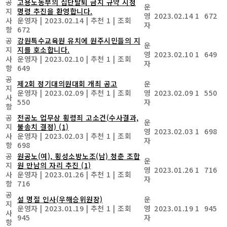
공
고용노동부의 집단탈퇴 금지 규약 시정
운
지
명령 추진을 환영합니다.
영
2023.02.14
1
672
사
운영자
|
2023.02.14
|
추천 1
|
조회
자
항
672
공
강원특수교육원 유치에 원주시민들의 지
운
지
지를 호소합니다.
영
2023.02.10
1
649
사
운영자
|
2023.02.10
|
추천 1
|
조회
자
항
649
공
제2회 정기대의원대회 개최 공고
운
지
운영자
|
2023.02.09
|
추천 1
|
조회
영
2023.02.09
1
550
사
550
자
항
공
전공노 업무상 횡령죄 고소건(수사결과,
운
지
불송치 결정)
(1)
영
2023.02.03
1
698
사
운영자
|
2023.02.03
|
추천 1
|
조회
자
항
698
공
원공노(여), 횡성소방노조(남) 청춘 조합
운
지
원 만남의 자리 추진
(1)
영
2023.01.26
1
716
사
운영자
|
2023.01.26
|
추천 1
|
조회
자
항
716
공
설 명절 인사(우해승위원장)
운
지
운영자
|
2023.01.19
|
추천 1
|
조회
영
2023.01.19
1
945
사
945
자
항