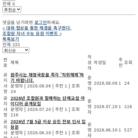
전체
0
댓글을 남기려면
로그인
하세요.
«
대화‧협상을 통한 해결을 촉구한다.
조합원 자녀 수능 응원 이벤트
»
목록보기
전체 235
작
번
추
제목
성
작성일
조회
호
천
자
공
원주시는 재정국장을 즉각 '직위해제'하
운
지
기 바랍니다.
영
2026.08.06
1
24
사
운영자
|
2026.08.06
|
추천 1
|
조회
자
항
24
공
2026년 조합원과 함께하는 단체교섭 아
운
지
이디어 공개모집
영
2026.07.20
1
216
사
운영자
|
2026.07.20
|
추천 1
|
조회
자
항
216
공
2026년 7월 5급 이상 승진 전보 인사 입
운
지
장문
영
2026.06.30
1
527
사
운영자
|
2026.06.30
|
추천 1
|
조회
자
항
527