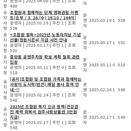
사
운영자
|
2025.04.08
|
추천 1
|
조회
자
항
488
공
조합원과 함께하는 단체 영화관람 이벤
운
지
트[승부 / 3. 26.(수) 19:10 / 144석]
영
2025.03.19
1
526
사
운영자
|
2025.03.19
|
추천 1
|
조회
자
항
526
공
<조합원 필독>2025년 노동자의날 기념
운
지
선물(한돈시즌4) 지급 사전 안내
영
2025.03.17
1
501
사
운영자
|
2025.03.17
|
추천 1
|
조회
자
항
501
공
중앙동 공영주차장 확보 계획 철회 관련
운
지
입장
영
2025.03.11
0
518
사
운영자
|
2025.03.11
|
추천 0
|
조회
자
항
518
[공지]조합원 및 조합원 가족과 함께하는
공
사랑의 도시락(반찬) 배달 봉사 참여 안
운
지
내~!!
영
2025.02.24
1
548
사
운영자
|
2025.02.24
|
추천 1
|
조회
자
항
548
2025년 조합원 복지 신규 정책(건강검
공
진 체력 회복비 원주사랑상품권 3만원
운
지
지급)
영
2025.02.17
1
548
사
운영자
|
2025.02.17
|
추천 1
|
조회
자
항
548