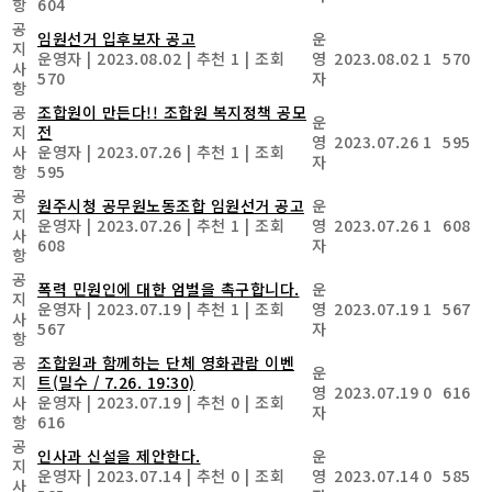
항
604
공
임원선거 입후보자 공고
운
지
운영자
|
2023.08.02
|
추천 1
|
조회
영
2023.08.02
1
570
사
570
자
항
공
조합원이 만든다!! 조합원 복지정책 공모
운
지
전
영
2023.07.26
1
595
사
운영자
|
2023.07.26
|
추천 1
|
조회
자
항
595
공
원주시청 공무원노동조합 임원선거 공고
운
지
운영자
|
2023.07.26
|
추천 1
|
조회
영
2023.07.26
1
608
사
608
자
항
공
폭력 민원인에 대한 엄벌을 촉구합니다.
운
지
운영자
|
2023.07.19
|
추천 1
|
조회
영
2023.07.19
1
567
사
567
자
항
공
조합원과 함께하는 단체 영화관람 이벤
운
지
트(밀수 / 7.26. 19:30)
영
2023.07.19
0
616
사
운영자
|
2023.07.19
|
추천 0
|
조회
자
항
616
공
인사과 신설을 제안한다.
운
지
운영자
|
2023.07.14
|
추천 0
|
조회
영
2023.07.14
0
585
사