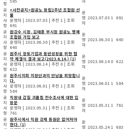
585
자
항
공
<사전공지>원공노 창립2주년 조합원 선
운
지
물
영
2023.07.03
1
691
사
운영자
|
2023.07.03
|
추천 1
|
조회
자
항
691
공
원강수 시장, 김태훈 부시장 원공노 명예
운
지
조합원 가입 보고
영
2023.06.30
1
640
사
운영자
|
2023.06.30
|
추천 1
|
조회
자
항
640
공
원주시 향토기업과 동반성장을 위한 협
운
지
약 체결식 결과 보고(2023.6.14.)
(1)
영
2023.06.14
0
622
사
운영자
|
2023.06.14
|
추천 0
|
조회
자
항
622
공
원주시의회 의장단과의 만남을 희망합니
운
지
다.
영
2023.06.01
1
584
사
운영자
|
2023.06.01
|
추천 1
|
조회
자
항
584
공
직장내 갑질 괴롭힘 전수조사에 대한 입
운
지
장문
영
2023.05.31
1
761
사
운영자
|
2023.05.31
|
추천 1
|
조회
자
항
761
공
원주시에서 직원 강제 동원은 없어져야
운
지
한다.
(1)
영
2023.05.24
1
683