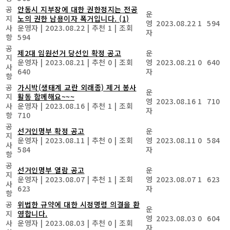
공
안동시 지부장에 대한 권한정지는 전공
운
지
노의 권한 남용이자 폭거입니다.
(1)
영
2023.08.22
1
594
사
운영자
|
2023.08.22
|
추천 1
|
조회
자
항
594
공
제2대 임원선거 당선인 확정 공고
운
지
운영자
|
2023.08.21
|
추천 0
|
조회
영
2023.08.21
0
640
사
640
자
항
공
가시박(생태계 교란 외래종) 제거 봉사
운
지
활동 함께해요~~~
영
2023.08.16
1
710
사
운영자
|
2023.08.16
|
추천 1
|
조회
자
항
710
공
선거인명부 확정 공고
운
지
운영자
|
2023.08.11
|
추천 0
|
조회
영
2023.08.11
0
584
사
584
자
항
공
선거인명부 열람 공고
운
지
운영자
|
2023.08.07
|
추천 1
|
조회
영
2023.08.07
1
623
사
623
자
항
공
위법한 규약에 대한 시정명령 의결을 환
운
지
영합니다.
영
2023.08.03
0
604
사
운영자
|
2023.08.03
|
추천 0
|
조회
자