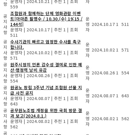
운영자
|
2024.10.21
|
추천 1
|
조회
자
항
559
조합원과 함께하는 단체 영화관람 이벤
공
트[아마존 활명수 / 10.30.(수) 19:15 /
운
지
144석]
영
2024.10.17
1
511
사
운영자
|
2024.10.17
|
추천 1
|
조회
자
항
511
공
수사기관의 빠르고 엄정한 수사를 촉구
운
지
합니다.
영
2024.10.02
1
571
사
운영자
|
2024.10.02
|
추천 1
|
조회
자
항
571
공
원주시정의 언론 감수성 결여로 인한 예
운
지
산·행정력 낭비 유감
영
2024.08.26
1
554
사
운영자
|
2024.08.26
|
추천 1
|
조회
자
항
554
공
원공노 창립 3주년 기념 조합원 선물 지
운
지
급 사전 공지
영
2024.08.07
1
643
사
운영자
|
2024.08.07
|
추천 1
|
조회
자
항
643
공
공무원노조법 개정을 위한 국회 방문 결
운
지
과 보고(2024.8.1.)
영
2024.08.02
1
562
사
운영자
|
2024.08.02
|
추천 1
|
조회
자
항
562
공