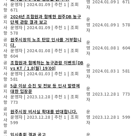
영
2024.01.09
1
671
사
운영자
|
2024.01.09
|
추천 1
|
조회
자
항
671
공
2024년 조합원과 함께한 원주DB 농구
운
지
단체 관람 결과 보고
영
2024.01.09
1
578
사
운영자
|
2024.01.09
|
추천 1
|
조회
자
항
578
공
원주시장의 노조 탄압 인사를 거부합니
운
지
다.
영
2024.01.08
1
604
사
운영자
|
2024.01.08
|
추천 1
|
조회
자
항
604
공
조합원과 함께하는 농구관람 이벤트[DB
운
지
vs KT / 1.8(월) 19:00]
영
2024.01.03
1
581
사
운영자
|
2024.01.03
|
추천 1
|
조회
자
항
581
공
5급 이상 승진 및 전보 등 인사 발령에
운
지
대한 입장문
영
2023.12.28
1
773
사
운영자
|
2023.12.28
|
추천 1
|
조회
자
항
773
공
원주시장 비서실 확대를 반대합니다.
운
지
운영자
|
2023.12.28
|
추천 1
|
조회
영
2023.12.28
1
599
사
599
자
항
공
임시총회 결과 공고
운