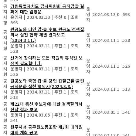
공
강원특별자치도 감사위원회 공직감찰 결
운
지
과에 대한 입장문
영
2024.03.13
0
693
사
운영자
|
2024.03.13
|
추천 0
|
조회
자
항
693
원공노와 더민 갑·을 후보 원공노 정책질
공
의서 실천 협약 체결 결과보고
운
지
(2024.3.11.)
영
2024.03.11
1
528
사
운영자
|
2024.03.11
|
추천 1
|
조회
자
항
528
공
선거에 참여하는 모든 직원의 휴식일 보
운
지
장이 필요합니다.
영
2024.03.11
1
526
사
운영자
|
2024.03.11
|
추천 1
|
조회
자
항
526
공
원공노와 국힘 갑·을 당협 갑질근절·클린
운
지
공직문화 실천 협약서(2024.3.8.)
영
2024.03.11
1
513
사
운영자
|
2024.03.11
|
추천 1
|
조회
자
항
513
공
제22대 총선 후보자에 대한 정책질의서
운
지
전달 결과 보고
영
2024.03.05
1
541
사
운영자
|
2024.03.05
|
추천 1
|
조회
자
항
541
공
원주시청 공무원노동조합 제3회 대의원
운
지
대회 개최 공고
영
2024.02.13
0
541