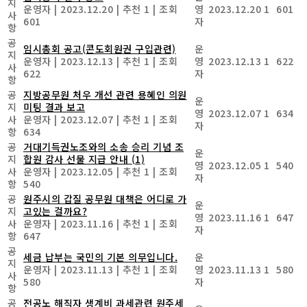
지
운영자
|
2023.12.20
|
추천 1
|
조회
영
2023.12.20
1
601
사
601
자
항
공
임시총회 공고(콘도회원권 구입관련)
운
지
운영자
|
2023.12.13
|
추천 1
|
조회
영
2023.12.13
1
622
사
622
자
항
공
지방공무원 처우 개선 관련 용혜인 의원
운
지
미팅 결과 보고
영
2023.12.07
1
634
사
운영자
|
2023.12.07
|
추천 1
|
조회
자
항
634
공
거대기득권노조와의 소송 승리 기념 조
운
지
합원 감사 선물 지급 안내
(1)
영
2023.12.05
1
540
사
운영자
|
2023.12.05
|
추천 1
|
조회
자
항
540
공
원주시의 갑질 공무원 대책은 어디로 가
운
지
고있는 걸까요?
영
2023.11.16
1
647
사
운영자
|
2023.11.16
|
추천 1
|
조회
자
항
647
공
세금 납부는 국민의 기본 의무입니다.
운
지
운영자
|
2023.11.13
|
추천 1
|
조회
영
2023.11.13
1
580
사
580
자
항
공
전공노 해직자 생계비 과세관련 원주세