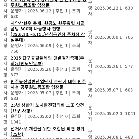
운
지
무원노동조합 입장문
영
2025.06.12
1
630
사
운영자
|
2025.06.12
|
추천 1
|
조회
자
항
630
치악산한우 축제, 원공노 원주축협 사골
공
곰탕 500팩 나눔행사 진행
운
지
(25.6.13.~6.15./댄싱공연장 주차장 상
영
2025.06.09
1
766
사
설무대)
자
항
운영자
|
2025.06.09
|
추천 1
|
조회
766
공
2025 단구공원둘레길 맨발걷기축제(주
운
지
최:강원도민일보)
영
2025.05.26
1
577
사
운영자
|
2025.05.26
|
추천 1
|
조회
자
항
577
공
원주봉산일반산업단지 논란에 대한 원주
운
지
시청 공무원노동조합 입장문
영
2025.05.07
1
683
사
운영자
|
2025.05.07
|
추천 1
|
조회
자
항
683
공
25년 상반기 노사발전협의회 노조 안건
운
지
(요구 사항)
영
2025.05.02
0
1041
사
운영자
|
2025.05.02
|
추천 0
|
조회
자
항
1041
공
선거사무 개선을 위한 조합원 의견 청취
운
지
(25년)
영
2025.04.08
1
488