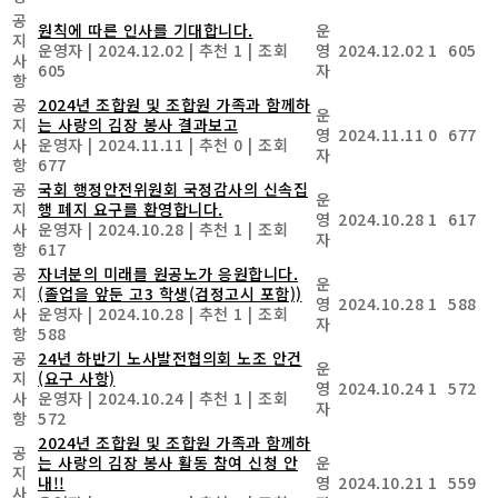
공
원칙에 따른 인사를 기대합니다.
운
지
운영자
|
2024.12.02
|
추천 1
|
조회
영
2024.12.02
1
605
사
605
자
항
공
2024년 조합원 및 조합원 가족과 함께하
운
지
는 사랑의 김장 봉사 결과보고
영
2024.11.11
0
677
사
운영자
|
2024.11.11
|
추천 0
|
조회
자
항
677
공
국회 행정안전위원회 국정감사의 신속집
운
지
행 폐지 요구를 환영합니다.
영
2024.10.28
1
617
사
운영자
|
2024.10.28
|
추천 1
|
조회
자
항
617
공
자녀분의 미래를 원공노가 응원합니다.
운
지
(졸업을 앞둔 고3 학생(검정고시 포함))
영
2024.10.28
1
588
사
운영자
|
2024.10.28
|
추천 1
|
조회
자
항
588
공
24년 하반기 노사발전협의회 노조 안건
운
지
(요구 사항)
영
2024.10.24
1
572
사
운영자
|
2024.10.24
|
추천 1
|
조회
자
항
572
2024년 조합원 및 조합원 가족과 함께하
공
는 사랑의 김장 봉사 활동 참여 신청 안
운
지
내!!
영
2024.10.21
1
559
사