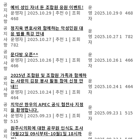
공
예비 성인 자녀 둔 조합원 응원 이벤트!
운
지
운영자
|
2025.10.29
|
추천 0
|
조회
영
2025.10.29
0
468
사
468
자
항
공
정지욱 변호사와 함께하는 악성민원 대
운
지
응 법률 특강 안내
영
2025.10.27
1
782
사
운영자
|
2025.10.27
|
추천 1
|
조회
자
항
782
공
문다방 오픈^^
운
지
운영자
|
2025.10.26
|
추천 1
|
조회
영
2025.10.26
1
466
사
466
자
항
2025년 조합원 및 조합원 가족과 함께하
공
는 사랑의 김장 봉사 활동 참여 신청 안
운
지
내!!
영
2025.10.24
1
464
사
운영자
|
2025.10.24
|
추천 1
|
조회
자
항
464
공
치악산 한우의 APEC 공식 협찬사 지정
운
지
을 환영합니다.
영
2025.09.23
1
515
사
운영자
|
2025.09.23
|
추천 1
|
조회
자
항
515
원주시의회에 대한 공무원 인식도 조사
공
(9월22일 09시부터~10월1일 18시까
운
지
지)
영
2025.09.22
1
505