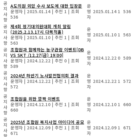
공
A도의원 외압 수사 보도에 대한 입장문
운
지
운영자
|
2025.01.14
|
추천 1
|
조회
영
2025.01.14
1
536
사
536
자
항
공
제4회 정기대의원대회 개최 알림
운
지
(2025.2.13.17시 다목적홀)
영
2025.01.10
1
563
사
운영자
|
2025.01.10
|
추천 1
|
조회
자
항
563
공
조합원과 함께하는 농구관람 이벤트[DB
운
지
VS SKT /12.27(금) 19:00]
영
2024.12.22
0
589
사
운영자
|
2024.12.22
|
추천 0
|
조회
자
항
589
공
2024년 하반기 노사발전협의회 결과
운
지
운영자
|
2024.12.22
|
추천 1
|
조회
영
2024.12.22
1
572
사
572
자
항
공
조합원을 위한 깜짝 이벤트
운
지
운영자
|
2024.12.10
|
추천 1
|
조회
영
2024.12.10
1
660
사
660
자
항
공
2025년 조합원 복지사업 아이디어 공모
운
지
운영자
|
2024.12.09
|
추천 1
|
조회
영
2024.12.09
1
671
사
671
자
항