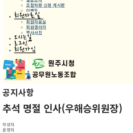
조합차량 신청 게시판
이벤트
회원자료실
회원자료실
회원갤러리
행사사진
오시는길
로그인
회원가입
공지사항
추석 명절 인사(우해승위원장)
작성자
운영자