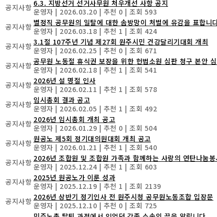
6.3. 지방선거 선거사무원 처우개선 사항 공지
공지사항
운영자
|
2026.03.20
|
추천 0
|
조회 593
별정직 공무원의 일탈에 대한 솜방망이 처벌에 유감을 표합니다
공지사항
운영자
|
2026.03.18
|
추천 1
|
조회 424
3.1절 107주년 기념 제27회 원주시민 건강달리기대회 개최
공지사항
운영자
|
2026.02.25
|
추천 0
|
조회 671
공무원 노동절 휴식권 보장을 위한 헌법소원 심판 청구 본안 심리 결
공지사항
운영자
|
2026.02.18
|
추천 1
|
조회 541
2026년 설 명절 인사
공지사항
운영자
|
2026.02.11
|
추천 1
|
조회 578
임시총회 결과 공고
공지사항
운영자
|
2026.02.05
|
추천 1
|
조회 492
2026년 임시총회 개최 공고
공지사항
운영자
|
2026.01.29
|
추천 0
|
조회 504
원공노 제5회 정기대의원대회 개최 공고
공지사항
운영자
|
2026.01.21
|
추천 1
|
조회 540
2026년 조합원 및 조합원 가족과 함께하는 사랑의 연탄나눔봉사
공지사항
운영자
|
2025.12.24
|
추천 1
|
조회 603
2025년 원공노가 이룬 성과
공지사항
운영자
|
2025.12.19
|
추천 1
|
조회 2139
2026년 상반기 정기인사 전 원주시청 공무원노동조합 입장문
공지사항
운영자
|
2025.12.10
|
추천 0
|
조회 725
민주노총 탈퇴 과정에서 있었던 각종 소송의 끝을 알립니다