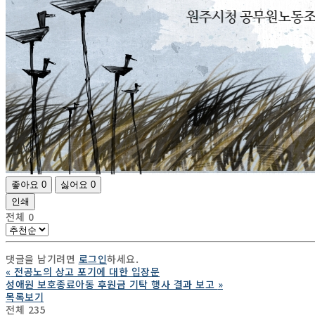
좋아요
0
싫어요
0
인쇄
전체
0
댓글을 남기려면
로그인
하세요.
«
전공노의 상고 포기에 대한 입장문
성애원 보호종료아동 후원금 기탁 행사 결과 보고
»
목록보기
전체 235