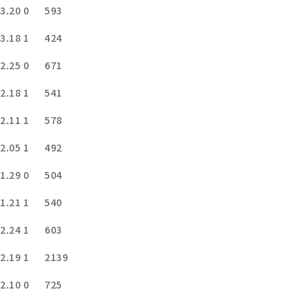
3.20
0
593
3.18
1
424
2.25
0
671
2.18
1
541
2.11
1
578
2.05
1
492
1.29
0
504
1.21
1
540
2.24
1
603
2.19
1
2139
2.10
0
725