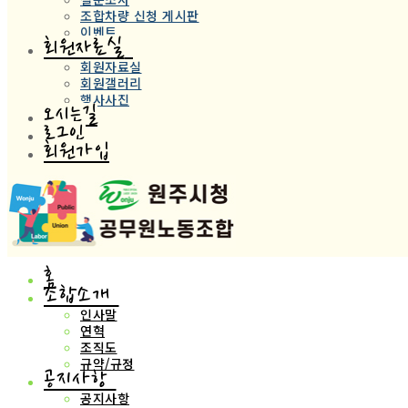
조합차량 신청 게시판
이벤트
회원자료실
회원자료실
회원갤러리
행사사진
오시는길
로그인
회원가입
홈
조합소개
인사말
연혁
조직도
규약/규정
공지사항
공지사항