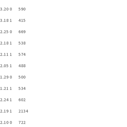
3.20
0
590
3.18
1
415
2.25
0
669
2.18
1
538
2.11
1
574
2.05
1
488
1.29
0
500
1.21
1
534
2.24
1
602
2.19
1
2134
2.10
0
722