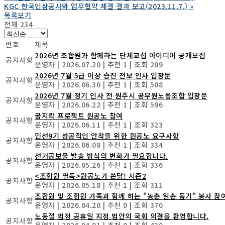
KGC 한국인삼공사와 업무협약 체결 결과 보고(2023.11.7.)
»
목록보기
전체 234
번호
제목
2026년 조합원과 함께하는 단체교섭 아이디어 공개모집
공지사항
운영자
|
2026.07.20
|
추천 1
|
조회 209
2026년 7월 5급 이상 승진 전보 인사 입장문
공지사항
운영자
|
2026.06.30
|
추천 1
|
조회 508
2026년 7월 정기 인사 전 원주시 공무원노동조합 입장문
공지사항
운영자
|
2026.06.22
|
추천 1
|
조회 596
꿈지락 프로젝트 원공노 참여
공지사항
운영자
|
2026.06.11
|
추천 1
|
조회 323
민선9기 성공적인 안착을 위한 원공노 요구사항
공지사항
운영자
|
2026.06.08
|
추천 1
|
조회 334
선거공보물 발송 방식의 변화가 필요합니다.
공지사항
운영자
|
2026.05.26
|
추천 1
|
조회 336
<조합원 필독>원공노가 쏜닭! 시즌2
공지사항
운영자
|
2026.05.18
|
추천 1
|
조회 311
조합원 및 조합원 가족과 함께 하는 "농촌 일손 돕기" 봉사 참
공지사항
운영자
|
2026.04.20
|
추천 0
|
조회 370
노동절 법정 공휴일 지정 법안의 국회 의결을 환영합니다.
공지사항
운영자
|
2026.04.01
|
추천 0
|
조회 430