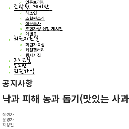
언론브리핑
조합원 게시판
하소연
조합원소식
설문조사
조합차량 신청 게시판
이벤트
회원자료실
회원자료실
회원갤러리
행사사진
오시는길
로그인
회원가입
공지사항
낙과 피해 농과 돕기(맛있는 사과
작성자
운영자
작성일