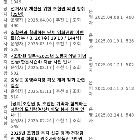
항
1049
공
선거사무 개선을 위한 조합원 의견 청취
운
지
(25년)
영
2025.04.08
1
490
사
운영자
|
2025.04.08
|
추천 1
|
조회
자
항
490
공
조합원과 함께하는 단체 영화관람 이벤
운
지
트[승부 / 3. 26.(수) 19:10 / 144석]
영
2025.03.19
1
526
사
운영자
|
2025.03.19
|
추천 1
|
조회
자
항
526
공
<조합원 필독>2025년 노동자의날 기념
운
지
선물(한돈시즌4) 지급 사전 안내
영
2025.03.17
1
502
사
운영자
|
2025.03.17
|
추천 1
|
조회
자
항
502
공
중앙동 공영주차장 확보 계획 철회 관련
운
지
입장
영
2025.03.11
0
518
사
운영자
|
2025.03.11
|
추천 0
|
조회
자
항
518
[공지]조합원 및 조합원 가족과 함께하는
공
사랑의 도시락(반찬) 배달 봉사 참여 안
운
지
내~!!
영
2025.02.24
1
548
사
운영자
|
2025.02.24
|
추천 1
|
조회
자
항
548
2025년 조합원 복지 신규 정책(건강검
공
진 체력 회복비 원주사랑상품권 3만원
운