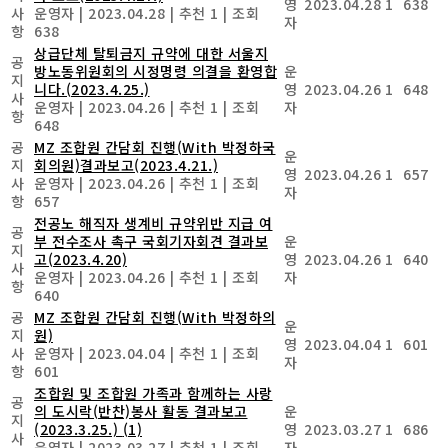
영
2023.04.28
1
638
사
운영자
|
2023.04.28
|
추천 1
|
조회
자
항
638
상급단체 탈퇴금지 규약에 대한 서울지
공
방노동위원회의 시정명령 의결을 환영합
운
지
니다.(2023.4.25.)
영
2023.04.26
1
648
사
운영자
|
2023.04.26
|
추천 1
|
조회
자
항
648
공
MZ 조합원 간담회 진행(With 박정하국
운
지
회의원)결과보고(2023.4.21.)
영
2023.04.26
1
657
사
운영자
|
2023.04.26
|
추천 1
|
조회
자
항
657
전공노 해직자 생계비 규약위반 지급 여
공
부 전수조사 촉구 국회기자회견 결과보
운
지
고(2023.4.20)
영
2023.04.26
1
640
사
운영자
|
2023.04.26
|
추천 1
|
조회
자
항
640
공
MZ 조합원 간담회 진행(With 박정하의
운
지
원)
영
2023.04.04
1
601
사
운영자
|
2023.04.04
|
추천 1
|
조회
자
항
601
조합원 및 조합원 가족과 함께하는 사랑
공
의 도시락(반찬)봉사 활동 결과보고
운
지
(2023.3.25.)
(1)
영
2023.03.27
1
686
사
운영자
|
2023.03.27
|
추천 1
|
조회
자