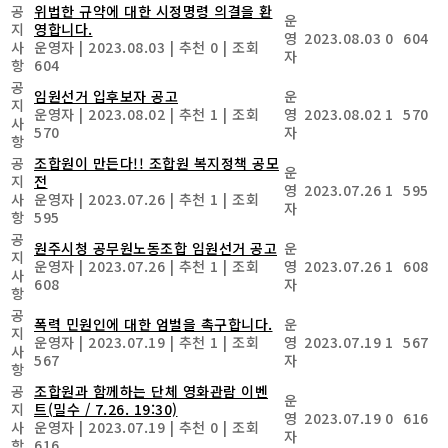
공
위법한 규약에 대한 시정명령 의결을 환
운
지
영합니다.
영
2023.08.03
0
604
사
운영자
|
2023.08.03
|
추천 0
|
조회
자
항
604
공
임원선거 입후보자 공고
운
지
운영자
|
2023.08.02
|
추천 1
|
조회
영
2023.08.02
1
570
사
570
자
항
공
조합원이 만든다!! 조합원 복지정책 공모
운
지
전
영
2023.07.26
1
595
사
운영자
|
2023.07.26
|
추천 1
|
조회
자
항
595
공
원주시청 공무원노동조합 임원선거 공고
운
지
운영자
|
2023.07.26
|
추천 1
|
조회
영
2023.07.26
1
608
사
608
자
항
공
폭력 민원인에 대한 엄벌을 촉구합니다.
운
지
운영자
|
2023.07.19
|
추천 1
|
조회
영
2023.07.19
1
567
사
567
자
항
공
조합원과 함께하는 단체 영화관람 이벤
운
지
트(밀수 / 7.26. 19:30)
영
2023.07.19
0
616
사
운영자
|
2023.07.19
|
추천 0
|
조회
자
항
616