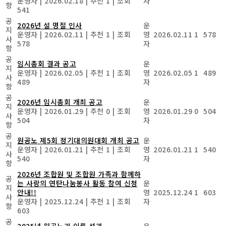
운영자
|
2026.02.18
|
추천 1
|
조회
자
항
541
공
2026년 설 명절 인사
운
지
운영자
|
2026.02.11
|
추천 1
|
조회
영
2026.02.11
1
578
사
578
자
항
공
임시총회 결과 공고
운
지
운영자
|
2026.02.05
|
추천 1
|
조회
영
2026.02.05
1
489
사
489
자
항
공
2026년 임시총회 개최 공고
운
지
운영자
|
2026.01.29
|
추천 0
|
조회
영
2026.01.29
0
504
사
504
자
항
공
원공노 제5회 정기대의원대회 개최 공고
운
지
운영자
|
2026.01.21
|
추천 1
|
조회
영
2026.01.21
1
540
사
540
자
항
2026년 조합원 및 조합원 가족과 함께하
공
는 사랑의 연탄나눔봉사 활동 참여 신청
운
지
안내!!
영
2025.12.24
1
603
사
운영자
|
2025.12.24
|
추천 1
|
조회
자
항
603
공
2025년 원공노가 이룬 성과
운