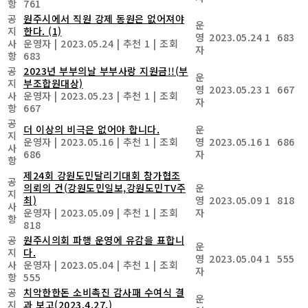
항
761
공
원주시에서 직원 강제 동원은 없어져야
운
지
한다.
(1)
영
2023.05.24
1
683
사
운영자
|
2023.05.24
|
추천 1
|
조회
자
항
683
공
2023년 부부의날 부부사랑 지원금!!(부
운
지
부조합원대상)
영
2023.05.23
1
667
사
운영자
|
2023.05.23
|
추천 1
|
조회
자
항
667
공
더 이상의 비극은 없어야 합니다.
운
지
운영자
|
2023.05.16
|
추천 1
|
조회
영
2023.05.16
1
686
사
686
자
항
제24회 강원도민달리기대회 참가협조
공
의뢰의 건(강원도민일보,강원도민TV주
운
지
최)
영
2023.05.09
1
818
사
운영자
|
2023.05.09
|
추천 1
|
조회
자
항
818
공
원주시의회 파행 운영에 유감을 표합니
운
지
다.
영
2023.05.04
1
555
사
운영자
|
2023.05.04
|
추천 1
|
조회
자
항
555
공
치악한한돈 소비촉진 감사패 수여식 결
운
지
과 보고(2023.4.27.)