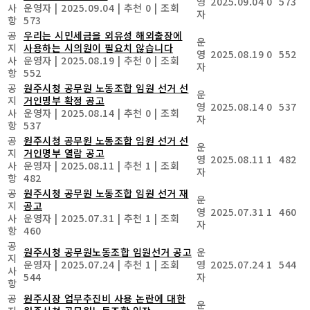
영
2025.09.04
0
573
사
운영자
|
2025.09.04
|
추천 0
|
조회
자
항
573
공
우리는 시민세금을 외유성 해외출장에
운
지
사용하는 시의원이 필요치 않습니다
영
2025.08.19
0
552
사
운영자
|
2025.08.19
|
추천 0
|
조회
자
항
552
공
원주시청 공무원 노동조합 임원 선거 선
운
지
거인명부 확정 공고
영
2025.08.14
0
537
사
운영자
|
2025.08.14
|
추천 0
|
조회
자
항
537
공
원주시청 공무원 노동조합 임원 선거 선
운
지
거인명부 열람 공고
영
2025.08.11
1
482
사
운영자
|
2025.08.11
|
추천 1
|
조회
자
항
482
공
원주시청 공무원 노동조합 임원 선거 재
운
지
공고
영
2025.07.31
1
460
사
운영자
|
2025.07.31
|
추천 1
|
조회
자
항
460
공
원주시청 공무원노동조합 임원선거 공고
운
지
운영자
|
2025.07.24
|
추천 1
|
조회
영
2025.07.24
1
544
사
544
자
항
공
원주시장 업무추진비 사용 논란에 대한
운