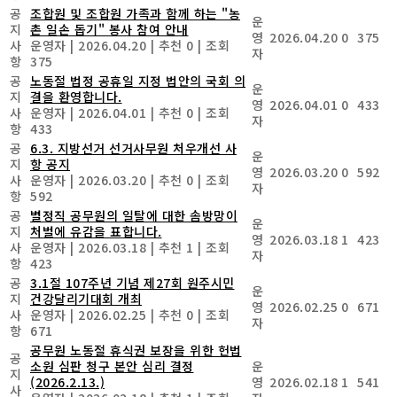
공
조합원 및 조합원 가족과 함께 하는 "농
운
지
촌 일손 돕기" 봉사 참여 안내
영
2026.04.20
0
375
사
운영자
|
2026.04.20
|
추천 0
|
조회
자
항
375
공
노동절 법정 공휴일 지정 법안의 국회 의
운
지
결을 환영합니다.
영
2026.04.01
0
433
사
운영자
|
2026.04.01
|
추천 0
|
조회
자
항
433
공
6.3. 지방선거 선거사무원 처우개선 사
운
지
항 공지
영
2026.03.20
0
592
사
운영자
|
2026.03.20
|
추천 0
|
조회
자
항
592
공
별정직 공무원의 일탈에 대한 솜방망이
운
지
처벌에 유감을 표합니다.
영
2026.03.18
1
423
사
운영자
|
2026.03.18
|
추천 1
|
조회
자
항
423
공
3.1절 107주년 기념 제27회 원주시민
운
지
건강달리기대회 개최
영
2026.02.25
0
671
사
운영자
|
2026.02.25
|
추천 0
|
조회
자
항
671
공무원 노동절 휴식권 보장을 위한 헌법
공
소원 심판 청구 본안 심리 결정
운
지
(2026.2.13.)
영
2026.02.18
1
541
사