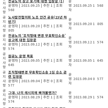
전공노의 상고 포기에 대한 입장문
(1)
운
지
운영자
|
2023.09.25
|
추천 1
|
조회
영
2023.09.25
1
568
사
568
자
항
공
노사발전협의회 노조 안건 공유(23년 하
운
지
반기)
영
2023.09.20
1
805
사
운영자
|
2023.09.20
|
추천 1
|
조회
자
항
805
공
전공노의 ‘조직형태 변경 무효확인소송’
운
지
상고에 대한 입장문
영
2023.09.12
1
574
사
운영자
|
2023.09.12
|
추천 1
|
조회
자
항
574
공
원공노 운영 목표
운
지
운영자
|
2023.09.05
|
추천 1
|
조회
영
2023.09.05
1
645
사
645
자
항
공
조직형태변경 무효확인소송 2심 승소 관
운
지
련 입장문
영
2023.09.04
0
577
사
운영자
|
2023.09.04
|
추천 0
|
조회
자
항
577
공
그대, 나의 레시피에 빠져볼텐가?
운
지
운영자
|
2023.08.29
|
추천 1
|
조회
영
2023.08.29
1
574
사
574
자
항