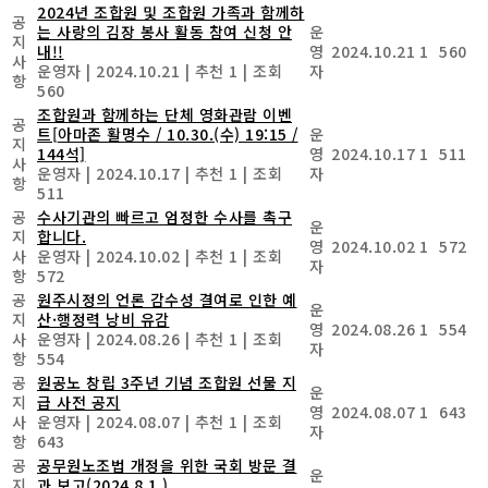
2024년 조합원 및 조합원 가족과 함께하
공
는 사랑의 김장 봉사 활동 참여 신청 안
운
지
내!!
영
2024.10.21
1
560
사
운영자
|
2024.10.21
|
추천 1
|
조회
자
항
560
조합원과 함께하는 단체 영화관람 이벤
공
트[아마존 활명수 / 10.30.(수) 19:15 /
운
지
144석]
영
2024.10.17
1
511
사
운영자
|
2024.10.17
|
추천 1
|
조회
자
항
511
공
수사기관의 빠르고 엄정한 수사를 촉구
운
지
합니다.
영
2024.10.02
1
572
사
운영자
|
2024.10.02
|
추천 1
|
조회
자
항
572
공
원주시정의 언론 감수성 결여로 인한 예
운
지
산·행정력 낭비 유감
영
2024.08.26
1
554
사
운영자
|
2024.08.26
|
추천 1
|
조회
자
항
554
공
원공노 창립 3주년 기념 조합원 선물 지
운
지
급 사전 공지
영
2024.08.07
1
643
사
운영자
|
2024.08.07
|
추천 1
|
조회
자
항
643
공
공무원노조법 개정을 위한 국회 방문 결
운
지
과 보고(2024.8.1.)