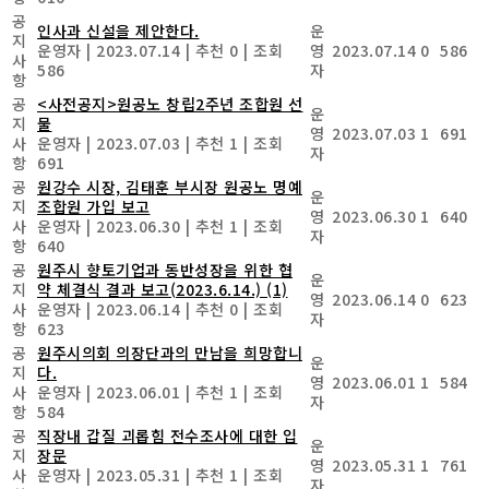
공
인사과 신설을 제안한다.
운
지
운영자
|
2023.07.14
|
추천 0
|
조회
영
2023.07.14
0
586
사
586
자
항
공
<사전공지>원공노 창립2주년 조합원 선
운
지
물
영
2023.07.03
1
691
사
운영자
|
2023.07.03
|
추천 1
|
조회
자
항
691
공
원강수 시장, 김태훈 부시장 원공노 명예
운
지
조합원 가입 보고
영
2023.06.30
1
640
사
운영자
|
2023.06.30
|
추천 1
|
조회
자
항
640
공
원주시 향토기업과 동반성장을 위한 협
운
지
약 체결식 결과 보고(2023.6.14.)
(1)
영
2023.06.14
0
623
사
운영자
|
2023.06.14
|
추천 0
|
조회
자
항
623
공
원주시의회 의장단과의 만남을 희망합니
운
지
다.
영
2023.06.01
1
584
사
운영자
|
2023.06.01
|
추천 1
|
조회
자
항
584
공
직장내 갑질 괴롭힘 전수조사에 대한 입
운
지
장문
영
2023.05.31
1
761
사
운영자
|
2023.05.31
|
추천 1
|
조회
자