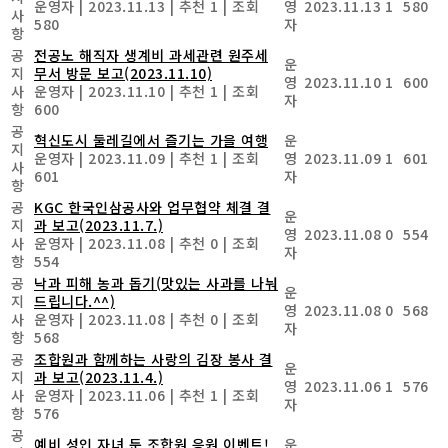
운영자
|
2023.11.13
|
추천 1
|
조회
영
2023.11.13
1
580
사
580
자
항
공
전공노 해직자 생계비 과세관련 원주세
운
지
무서 방문 보고(2023.11.10)
영
2023.11.10
1
600
사
운영자
|
2023.11.10
|
추천 1
|
조회
자
항
600
공
혁신도시 둘레길에서 즐기는 가을 여행
운
지
운영자
|
2023.11.09
|
추천 1
|
조회
영
2023.11.09
1
601
사
601
자
항
공
KGC 한국인삼공사와 업무협약 체결 결
운
지
과 보고(2023.11.7.)
영
2023.11.08
0
554
사
운영자
|
2023.11.08
|
추천 0
|
조회
자
항
554
공
낙과 피해 농과 돕기(맛있는 사과를 나눠
운
지
드립니다.^^)
영
2023.11.08
0
568
사
운영자
|
2023.11.08
|
추천 0
|
조회
자
항
568
공
조합원과 함께하는 사랑의 김장 봉사 결
운
지
과 보고(2023.11.4.)
영
2023.11.06
1
576
사
운영자
|
2023.11.06
|
추천 1
|
조회
자
항
576
공
예비 성인 자녀 둔 조합원 응원 이벤트!
운