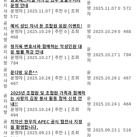
운
지
운영 안내
영
2025.11.07
0
572
사
운영자
|
2025.11.07
|
추천 0
|
조회
자
항
572
공
예비 성인 자녀 둔 조합원 응원 이벤트!
운
지
운영자
|
2025.10.29
|
추천 0
|
조회
영
2025.10.29
0
468
사
468
자
항
공
정지욱 변호사와 함께하는 악성민원 대
운
지
응 법률 특강 안내
영
2025.10.27
1
784
사
운영자
|
2025.10.27
|
추천 1
|
조회
자
항
784
공
문다방 오픈^^
운
지
운영자
|
2025.10.26
|
추천 1
|
조회
영
2025.10.26
1
467
사
467
자
항
2025년 조합원 및 조합원 가족과 함께하
공
는 사랑의 김장 봉사 활동 참여 신청 안
운
지
내!!
영
2025.10.24
1
464
사
운영자
|
2025.10.24
|
추천 1
|
조회
자
항
464
공
치악산 한우의 APEC 공식 협찬사 지정
운
지
을 환영합니다.
영
2025.09.23
1
516
사
운영자
|
2025.09.23
|
추천 1
|
조회
자