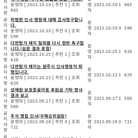
지
운영자
|
2023.10.30
|
추천 1
|
조회
영
2023.10.30
1
663
사
663
자
항
공
위법한 인사 행정에 대해 감사청구합니
운
지
다.
영
2023.10.30
0
596
사
운영자
|
2023.10.30
|
추천 0
|
조회
자
항
596
공
다면평가 폐지 철회를 다시 한번 촉구합
운
지
니다.(설문 결과 포함)
영
2023.10.25
1
628
사
운영자
|
2023.10.25
|
추천 1
|
조회
자
항
628
공
다면평가 폐지는 원주시 인사행정의 퇴
운
지
행입니다.
영
2023.10.23
1
629
사
운영자
|
2023.10.23
|
추천 1
|
조회
자
항
629
공
성애원 보호종료아동 후원금 기탁 행사
운
지
결과 보고
영
2023.09.27
1
560
사
운영자
|
2023.09.27
|
추천 1
|
조회
자
항
560
공
추석 명절 인사(우해승위원장)
운
지
운영자
|
2023.09.26
|
추천 0
|
조회
영
2023.09.26
0
721
사
721
자
항
공