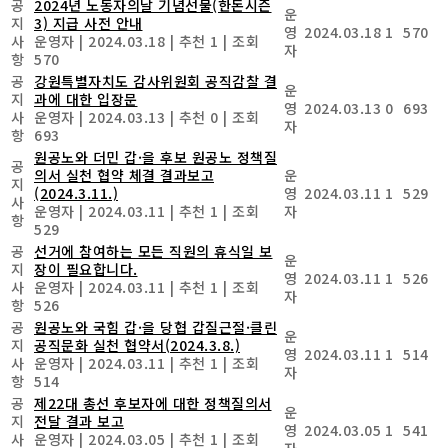
공
2024년 노동자의날 기념선물(한돈시즌
운
지
3) 지급 사전 안내
영
2024.03.18
1
570
사
운영자
|
2024.03.18
|
추천 1
|
조회
자
항
570
공
강원특별자치도 감사위원회 공직감찰 결
운
지
과에 대한 입장문
영
2024.03.13
0
693
사
운영자
|
2024.03.13
|
추천 0
|
조회
자
항
693
원공노와 더민 갑·을 후보 원공노 정책질
공
의서 실천 협약 체결 결과보고
운
지
(2024.3.11.)
영
2024.03.11
1
529
사
운영자
|
2024.03.11
|
추천 1
|
조회
자
항
529
공
선거에 참여하는 모든 직원의 휴식일 보
운
지
장이 필요합니다.
영
2024.03.11
1
526
사
운영자
|
2024.03.11
|
추천 1
|
조회
자
항
526
공
원공노와 국힘 갑·을 당협 갑질근절·클린
운
지
공직문화 실천 협약서(2024.3.8.)
영
2024.03.11
1
514
사
운영자
|
2024.03.11
|
추천 1
|
조회
자
항
514
공
제22대 총선 후보자에 대한 정책질의서
운
지
전달 결과 보고
영
2024.03.05
1
541
사
운영자
|
2024.03.05
|
추천 1
|
조회
자