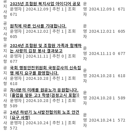
공
2025년 조합원 복지사업 아이디어 공모
운
지
운영자
|
2024.12.09
|
추천 1
|
조회
영
2024.12.09
1
671
사
671
자
항
공
원칙에 따른 인사를 기대합니다.
운
지
운영자
|
2024.12.02
|
추천 1
|
조회
영
2024.12.02
1
605
사
605
자
항
공
2024년 조합원 및 조합원 가족과 함께하
운
지
는 사랑의 김장 봉사 결과보고
영
2024.11.11
0
677
사
운영자
|
2024.11.11
|
추천 0
|
조회
자
항
677
공
국회 행정안전위원회 국정감사의 신속집
운
지
행 폐지 요구를 환영합니다.
영
2024.10.28
1
618
사
운영자
|
2024.10.28
|
추천 1
|
조회
자
항
618
공
자녀분의 미래를 원공노가 응원합니다.
운
지
(졸업을 앞둔 고3 학생(검정고시 포함))
영
2024.10.28
1
589
사
운영자
|
2024.10.28
|
추천 1
|
조회
자
항
589
공
24년 하반기 노사발전협의회 노조 안건
운
지
(요구 사항)
영
2024.10.24
1
572
사
운영자
|
2024.10.24
|
추천 1
|
조회
자
항
572