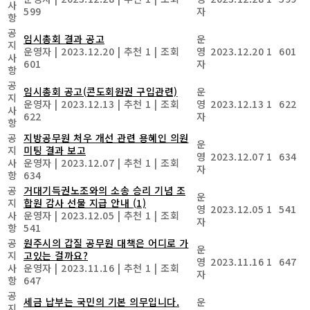
사
599
자
항
공
임시총회 결과 공고
운
지
운영자
|
2023.12.20
|
추천 1
|
조회
영
2023.12.20
1
601
사
601
자
항
공
임시총회 공고(콘도회원권 구입관련)
운
지
운영자
|
2023.12.13
|
추천 1
|
조회
영
2023.12.13
1
622
사
622
자
항
공
지방공무원 처우 개선 관련 용혜인 의원
운
지
미팅 결과 보고
영
2023.12.07
1
634
사
운영자
|
2023.12.07
|
추천 1
|
조회
자
항
634
공
거대기득권노조와의 소송 승리 기념 조
운
지
합원 감사 선물 지급 안내
(1)
영
2023.12.05
1
541
사
운영자
|
2023.12.05
|
추천 1
|
조회
자
항
541
공
원주시의 갑질 공무원 대책은 어디로 가
운
지
고있는 걸까요?
영
2023.11.16
1
647
사
운영자
|
2023.11.16
|
추천 1
|
조회
자
항
647
공
세금 납부는 국민의 기본 의무입니다.
운
지