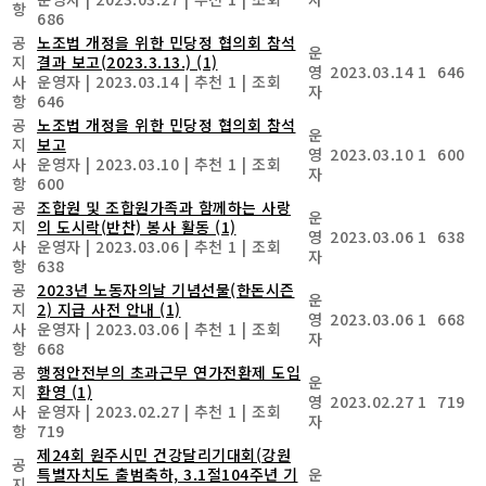
항
686
공
노조법 개정을 위한 민당정 협의회 참석
운
지
결과 보고(2023.3.13.)
(1)
영
2023.03.14
1
646
사
운영자
|
2023.03.14
|
추천 1
|
조회
자
항
646
공
노조법 개정을 위한 민당정 협의회 참석
운
지
보고
영
2023.03.10
1
600
사
운영자
|
2023.03.10
|
추천 1
|
조회
자
항
600
공
조합원 및 조합원가족과 함께하는 사랑
운
지
의 도시락(반찬) 봉사 활동
(1)
영
2023.03.06
1
638
사
운영자
|
2023.03.06
|
추천 1
|
조회
자
항
638
공
2023년 노동자의날 기념선물(한돈시즌
운
지
2) 지급 사전 안내
(1)
영
2023.03.06
1
668
사
운영자
|
2023.03.06
|
추천 1
|
조회
자
항
668
공
행정안전부의 초과근무 연가전환제 도입
운
지
환영
(1)
영
2023.02.27
1
719
사
운영자
|
2023.02.27
|
추천 1
|
조회
자
항
719
제24회 원주시민 건강달리기대회(강원
공
특별자치도 출범축하, 3.1절104주년 기
운
지