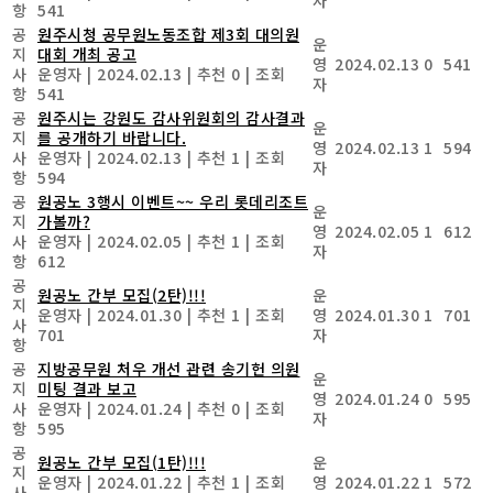
항
541
공
원주시청 공무원노동조합 제3회 대의원
운
지
대회 개최 공고
영
2024.02.13
0
541
사
운영자
|
2024.02.13
|
추천 0
|
조회
자
항
541
공
원주시는 강원도 감사위원회의 감사결과
운
지
를 공개하기 바랍니다.
영
2024.02.13
1
594
사
운영자
|
2024.02.13
|
추천 1
|
조회
자
항
594
공
원공노 3행시 이벤트~~ 우리 롯데리조트
운
지
가볼까?
영
2024.02.05
1
612
사
운영자
|
2024.02.05
|
추천 1
|
조회
자
항
612
공
원공노 간부 모집(2탄)!!!
운
지
운영자
|
2024.01.30
|
추천 1
|
조회
영
2024.01.30
1
701
사
701
자
항
공
지방공무원 처우 개선 관련 송기헌 의원
운
지
미팅 결과 보고
영
2024.01.24
0
595
사
운영자
|
2024.01.24
|
추천 0
|
조회
자
항
595
공
원공노 간부 모집(1탄)!!!
운
지
운영자
|
2024.01.22
|
추천 1
|
조회
영
2024.01.22
1
572
사