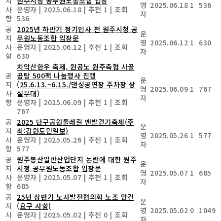
지
원주시청 공무원노동조합 입장
영
2025.06.18
1
536
사
운영자
|
2025.06.18
|
추천 1
|
조회
자
항
536
공
2025년 하반기 정기인사 전 원주시청 공
운
지
무원노동조합 입장문
영
2025.06.12
1
630
사
운영자
|
2025.06.12
|
추천 1
|
조회
자
항
630
치악산한우 축제, 원공노 원주축협 사골
공
곰탕 500팩 나눔행사 진행
운
지
(25.6.13.~6.15./댄싱공연장 주차장 상
영
2025.06.09
1
767
사
설무대)
자
항
운영자
|
2025.06.09
|
추천 1
|
조회
767
공
2025 단구공원둘레길 맨발걷기축제(주
운
지
최:강원도민일보)
영
2025.05.26
1
577
사
운영자
|
2025.05.26
|
추천 1
|
조회
자
항
577
공
원주봉산일반산업단지 논란에 대한 원주
운
지
시청 공무원노동조합 입장문
영
2025.05.07
1
685
사
운영자
|
2025.05.07
|
추천 1
|
조회
자
항
685
공
25년 상반기 노사발전협의회 노조 안건
운
지
(요구 사항)
영
2025.05.02
0
1049
사
운영자
|
2025.05.02
|
추천 0
|
조회
자