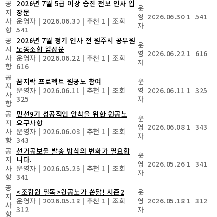
공
2026년 7월 5급 이상 승진 전보 인사 입
운
지
장문
영
2026.06.30
1
541
사
운영자
|
2026.06.30
|
추천 1
|
조회
자
항
541
공
2026년 7월 정기 인사 전 원주시 공무원
운
지
노동조합 입장문
영
2026.06.22
1
616
사
운영자
|
2026.06.22
|
추천 1
|
조회
자
항
616
공
꿈지락 프로젝트 원공노 참여
운
지
운영자
|
2026.06.11
|
추천 1
|
조회
영
2026.06.11
1
325
사
325
자
항
공
민선9기 성공적인 안착을 위한 원공노
운
지
요구사항
영
2026.06.08
1
343
사
운영자
|
2026.06.08
|
추천 1
|
조회
자
항
343
공
선거공보물 발송 방식의 변화가 필요합
운
지
니다.
영
2026.05.26
1
341
사
운영자
|
2026.05.26
|
추천 1
|
조회
자
항
341
공
<조합원 필독>원공노가 쏜닭! 시즌2
운
지
운영자
|
2026.05.18
|
추천 1
|
조회
영
2026.05.18
1
312
사
312
자
항