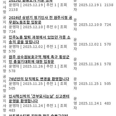
지
운영자
|
2025.12.19
|
추천 1
|
조회
영
2025.12.19
1
2138
사
2138
자
항
공
2026년 상반기 정기인사 전 원주시청 공
운
지
무원노동조합 입장문
영
2025.12.10
0
724
사
운영자
|
2025.12.10
|
추천 0
|
조회
자
항
724
공
민주노총 탈퇴 과정에서 있었던 각종 소
운
지
송의 끝을 알립니다
영
2025.12.02
1
570
사
운영자
|
2025.12.02
|
추천 1
|
조회
자
항
570
공
원주 상수원보호구역 해제 촉구 횡성군
운
지
민 총궐기대회에 대한 입장문
영
2025.11.26
1
578
사
운영자
|
2025.11.26
|
추천 1
|
조회
자
항
578
공
76년만의 당직제도 변경을 환영합니다
운
지
운영자
|
2025.11.25
|
추천 1
|
조회
영
2025.11.25
1
505
사
505
자
항
공
인사혁신처의 '간부모시는날' 신고센터
운
지
운영을 환영합니다
영
2025.11.24
1
483
사
운영자
|
2025.11.24
|
추천 1
|
조회
자
항
483
공
삼토페스티벌 치악한 한우 숯불구이터