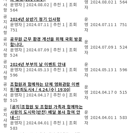
영
2024.08.02
1
564
사
운영자
|
2024.08.02
|
추천 1
|
조회
자
항
564
공
2024년 상반기 정기 인사평
운
지
운영자
|
2024.07.11
|
추천 1
|
조회
영
2024.07.11
1
751
사
751
자
항
공
공무원 근무 환경 개선을 위해 국회 방문
운
지
합니다.
영
2024.07.09
1
524
사
운영자
|
2024.07.09
|
추천 1
|
조회
자
항
524
공
2024년 부부의 날 이벤트 안내
운
지
운영자
|
2024.05.13
|
추천 1
|
조회
영
2024.05.13
1
596
사
596
자
항
공
조합원과 함께하는 단체 영화관람 이벤
운
지
트[범죄도시4 / 4.24.(수) 19:00]
영
2024.04.17
0
515
사
운영자
|
2024.04.17
|
추천 0
|
조회
자
항
515
[공지]조합원 및 조합원 가족과 함께하는
공
사랑의 도시락(반찬) 배달 봉사 참여 안
운
지
내~!!
영
2024.04.01
1
583
사
운영자
|
2024.04.01
|
추천 1
|
조회
자
항
583