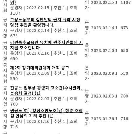
념)
영
2023.02.15
1
1107
사
운영자
|
2023.02.15
|
추천 1
|
조회
자
항
1107
공
고용노동부의 집단탈퇴 금지 규약 시정
운
지
명령 추진을 환영합니다.
영
2023.02.14
1
673
사
운영자
|
2023.02.14
|
추천 1
|
조회
자
항
673
공
강원특수교육원 유치에 원주시민들의 지
운
지
지를 호소합니다.
영
2023.02.10
1
650
사
운영자
|
2023.02.10
|
추천 1
|
조회
자
항
650
공
제2회 정기대의원대회 개최 공고
운
지
운영자
|
2023.02.09
|
추천 1
|
조회
영
2023.02.09
1
550
사
550
자
항
공
전공노 업무상 횡령죄 고소건(수사결과,
운
지
불송치 결정)
(1)
영
2023.02.03
1
700
사
운영자
|
2023.02.03
|
추천 1
|
조회
자
항
700
공
원공노(여), 횡성소방노조(남) 청춘 조합
운
지
원 만남의 자리 추진
(1)
영
2023.01.26
1
716
사
운영자
|
2023.01.26
|
추천 1
|
조회
자
항
716
공