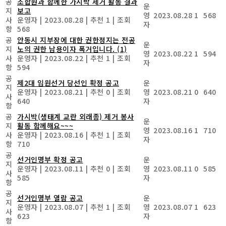
공
조합원과 함께한 가시박 제거 활동 결과
운
지
보고
영
2023.08.28
1
568
사
운영자
|
2023.08.28
|
추천 1
|
조회
자
항
568
공
안동시 지부장에 대한 권한정지는 전공
운
지
노의 권한 남용이자 폭거입니다.
(1)
영
2023.08.22
1
594
사
운영자
|
2023.08.22
|
추천 1
|
조회
자
항
594
공
제2대 임원선거 당선인 확정 공고
운
지
운영자
|
2023.08.21
|
추천 0
|
조회
영
2023.08.21
0
640
사
640
자
항
공
가시박(생태계 교란 외래종) 제거 봉사
운
지
활동 함께해요~~~
영
2023.08.16
1
710
사
운영자
|
2023.08.16
|
추천 1
|
조회
자
항
710
공
선거인명부 확정 공고
운
지
운영자
|
2023.08.11
|
추천 0
|
조회
영
2023.08.11
0
585
사
585
자
항
공
선거인명부 열람 공고
운
지
운영자
|
2023.08.07
|
추천 1
|
조회
영
2023.08.07
1
623
사
623
자
항