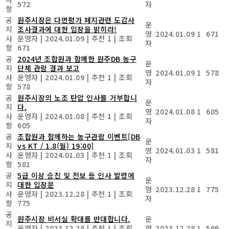
572
자
항
공
원주시장은 다면평가 폐지관련 도감사
운
지
조사결과에 대한 입장을 밝히라!
영
2024.01.09
1
671
사
운영자
|
2024.01.09
|
추천 1
|
조회
자
항
671
공
2024년 조합원과 함께한 원주DB 농구
운
지
단체 관람 결과 보고
영
2024.01.09
1
578
사
운영자
|
2024.01.09
|
추천 1
|
조회
자
항
578
공
원주시장의 노조 탄압 인사를 거부합니
운
지
다.
영
2024.01.08
1
605
사
운영자
|
2024.01.08
|
추천 1
|
조회
자
항
605
공
조합원과 함께하는 농구관람 이벤트[DB
운
지
vs KT / 1.8(월) 19:00]
영
2024.01.03
1
581
사
운영자
|
2024.01.03
|
추천 1
|
조회
자
항
581
공
5급 이상 승진 및 전보 등 인사 발령에
운
지
대한 입장문
영
2023.12.28
1
775
사
운영자
|
2023.12.28
|
추천 1
|
조회
자
항
775
공
원주시장 비서실 확대를 반대합니다.
운
지
운영자
|
2023.12.28
|
추천 1
|
조회
영
2023.12.28
1
599