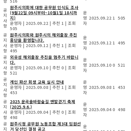
항
516
원주시의회에 대한 공무원 인식도 조사
공
(9월22일 09시부터~10월1일 18시까
운
지
지)
영
2025.09.22
1
505
사
운영자
|
2025.09.22
|
추천 1
|
조회
자
항
505
공
원주시의회와 원주시의 해외출장 추진
운
지
중단을 환영합니다.
영
2025.09.12
1
495
사
운영자
|
2025.09.12
|
추천 1
|
조회
자
항
495
공
외유성 해외출장 추진을 멈추기 바랍니
운
지
다.
영
2025.09.10
0
521
사
운영자
|
2025.09.10
|
추천 0
|
조회
자
항
521
공
개인 파산 회생 교육 실시 안내
운
지
운영자
|
2025.09.08
|
추천 1
|
조회
영
2025.09.08
1
453
사
453
자
항
공
2025 운곡솔바람숲길 맨발걷기 축제
운
지
(2025.9.6.)
영
2025.09.04
0
498
사
운영자
|
2025.09.04
|
추천 0
|
조회
자
항
498
공
원주시청 공무원 노동조합 제3대 임원선
운
지
거 당선인 결정 공고