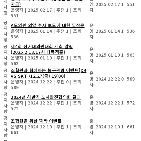
지
지급)
영
2025.02.17
1
551
사
운영자
|
2025.02.17
|
추천 1
|
조회
자
항
551
공
A도의원 외압 수사 보도에 대한 입장문
운
지
운영자
|
2025.01.14
|
추천 1
|
조회
영
2025.01.14
1
536
사
536
자
항
공
제4회 정기대의원대회 개최 알림
운
지
(2025.2.13.17시 다목적홀)
영
2025.01.10
1
563
사
운영자
|
2025.01.10
|
추천 1
|
조회
자
항
563
공
조합원과 함께하는 농구관람 이벤트[DB
운
지
VS SKT /12.27(금) 19:00]
영
2024.12.22
0
589
사
운영자
|
2024.12.22
|
추천 0
|
조회
자
항
589
공
2024년 하반기 노사발전협의회 결과
운
지
운영자
|
2024.12.22
|
추천 1
|
조회
영
2024.12.22
1
572
사
572
자
항
공
조합원을 위한 깜짝 이벤트
운
지
운영자
|
2024.12.10
|
추천 1
|
조회
영
2024.12.10
1
661
사
661
자
항