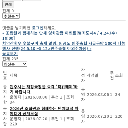
인쇄
전체
0
댓글을 남기려면
로그인
하세요.
«
조합원과 함께하는 단체 영화관람 이벤트[범죄도시4 / 4.24.(수)
19:00]
치악산한우 숯불구이 축제 알림, 원공노 원주축협 사골곰탕 500팩 나눔
행사 진행(24.5.10.~5.12./원주축협 야외주차장)
»
목록보기
전체 235
작
번
추
제목
성
작성일
조회
호
천
자
공
원주시는 재정국장을 즉각 '직위해제'하
운
지
기 바랍니다.
영
2026.08.06
1
34
사
운영자
|
2026.08.06
|
추천 1
|
조회
자
항
34
공
2026년 조합원과 함께하는 단체교섭 아
운
지
이디어 공개모집
영
2026.07.20
1
220
사
운영자
|
2026.07.20
|
추천 1
|
조회
자
항
220