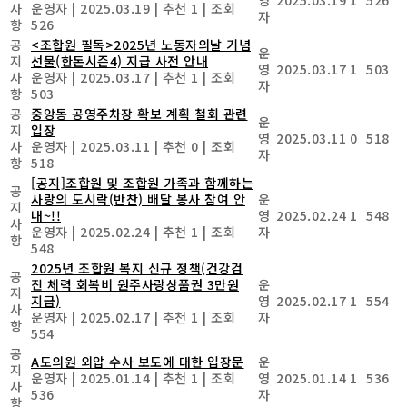
사
운영자
|
2025.03.19
|
추천 1
|
조회
자
항
526
공
<조합원 필독>2025년 노동자의날 기념
운
지
선물(한돈시즌4) 지급 사전 안내
영
2025.03.17
1
503
사
운영자
|
2025.03.17
|
추천 1
|
조회
자
항
503
공
중앙동 공영주차장 확보 계획 철회 관련
운
지
입장
영
2025.03.11
0
518
사
운영자
|
2025.03.11
|
추천 0
|
조회
자
항
518
[공지]조합원 및 조합원 가족과 함께하는
공
사랑의 도시락(반찬) 배달 봉사 참여 안
운
지
내~!!
영
2025.02.24
1
548
사
운영자
|
2025.02.24
|
추천 1
|
조회
자
항
548
2025년 조합원 복지 신규 정책(건강검
공
진 체력 회복비 원주사랑상품권 3만원
운
지
지급)
영
2025.02.17
1
554
사
운영자
|
2025.02.17
|
추천 1
|
조회
자
항
554
공
A도의원 외압 수사 보도에 대한 입장문
운
지
운영자
|
2025.01.14
|
추천 1
|
조회
영
2025.01.14
1
536
사
536
자
항