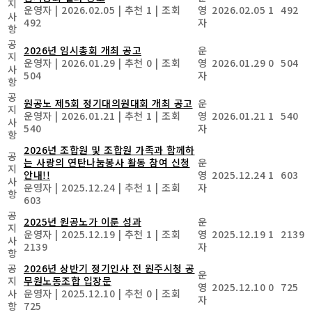
지
운영자
|
2026.02.05
|
추천 1
|
조회
영
2026.02.05
1
492
사
492
자
항
공
2026년 임시총회 개최 공고
운
지
운영자
|
2026.01.29
|
추천 0
|
조회
영
2026.01.29
0
504
사
504
자
항
공
원공노 제5회 정기대의원대회 개최 공고
운
지
운영자
|
2026.01.21
|
추천 1
|
조회
영
2026.01.21
1
540
사
540
자
항
2026년 조합원 및 조합원 가족과 함께하
공
는 사랑의 연탄나눔봉사 활동 참여 신청
운
지
안내!!
영
2025.12.24
1
603
사
운영자
|
2025.12.24
|
추천 1
|
조회
자
항
603
공
2025년 원공노가 이룬 성과
운
지
운영자
|
2025.12.19
|
추천 1
|
조회
영
2025.12.19
1
2139
사
2139
자
항
공
2026년 상반기 정기인사 전 원주시청 공
운
지
무원노동조합 입장문
영
2025.12.10
0
725
사
운영자
|
2025.12.10
|
추천 0
|
조회
자
항
725