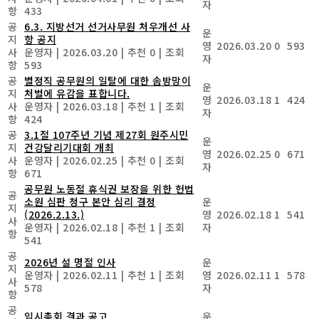
자
항
433
공
6.3. 지방선거 선거사무원 처우개선 사
운
지
항 공지
영
2026.03.20
0
593
사
운영자
|
2026.03.20
|
추천 0
|
조회
자
항
593
공
별정직 공무원의 일탈에 대한 솜방망이
운
지
처벌에 유감을 표합니다.
영
2026.03.18
1
424
사
운영자
|
2026.03.18
|
추천 1
|
조회
자
항
424
공
3.1절 107주년 기념 제27회 원주시민
운
지
건강달리기대회 개최
영
2026.02.25
0
671
사
운영자
|
2026.02.25
|
추천 0
|
조회
자
항
671
공무원 노동절 휴식권 보장을 위한 헌법
공
소원 심판 청구 본안 심리 결정
운
지
(2026.2.13.)
영
2026.02.18
1
541
사
운영자
|
2026.02.18
|
추천 1
|
조회
자
항
541
공
2026년 설 명절 인사
운
지
운영자
|
2026.02.11
|
추천 1
|
조회
영
2026.02.11
1
578
사
578
자
항
공
임시총회 결과 공고
운