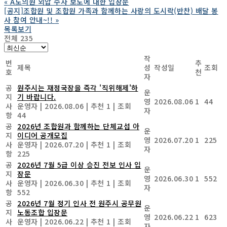
«
A도의원 외압 수사 보도에 대한 입장문
[공지]조합원 및 조합원 가족과 함께하는 사랑의 도시락(반찬) 배달 봉
사 참여 안내~!!
»
목록보기
전체 235
작
번
추
제목
성
작성일
조회
호
천
자
공
원주시는 재정국장을 즉각 '직위해제'하
운
지
기 바랍니다.
영
2026.08.06
1
44
사
운영자
|
2026.08.06
|
추천 1
|
조회
자
항
44
공
2026년 조합원과 함께하는 단체교섭 아
운
지
이디어 공개모집
영
2026.07.20
1
225
사
운영자
|
2026.07.20
|
추천 1
|
조회
자
항
225
공
2026년 7월 5급 이상 승진 전보 인사 입
운
지
장문
영
2026.06.30
1
552
사
운영자
|
2026.06.30
|
추천 1
|
조회
자
항
552
공
2026년 7월 정기 인사 전 원주시 공무원
운
지
노동조합 입장문
영
2026.06.22
1
623
사
운영자
|
2026.06.22
|
추천 1
|
조회
자