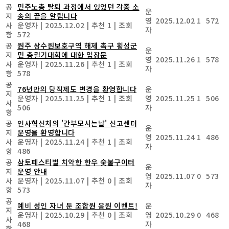
공
민주노총 탈퇴 과정에서 있었던 각종 소
운
지
송의 끝을 알립니다
영
2025.12.02
1
572
사
운영자
|
2025.12.02
|
추천 1
|
조회
자
항
572
공
원주 상수원보호구역 해제 촉구 횡성군
운
지
민 총궐기대회에 대한 입장문
영
2025.11.26
1
578
사
운영자
|
2025.11.26
|
추천 1
|
조회
자
항
578
공
76년만의 당직제도 변경을 환영합니다
운
지
운영자
|
2025.11.25
|
추천 1
|
조회
영
2025.11.25
1
506
사
506
자
항
공
인사혁신처의 '간부모시는날' 신고센터
운
지
운영을 환영합니다
영
2025.11.24
1
486
사
운영자
|
2025.11.24
|
추천 1
|
조회
자
항
486
공
삼토페스티벌 치악한 한우 숯불구이터
운
지
운영 안내
영
2025.11.07
0
573
사
운영자
|
2025.11.07
|
추천 0
|
조회
자
항
573
공
예비 성인 자녀 둔 조합원 응원 이벤트!
운
지
운영자
|
2025.10.29
|
추천 0
|
조회
영
2025.10.29
0
468
사
468
자
항