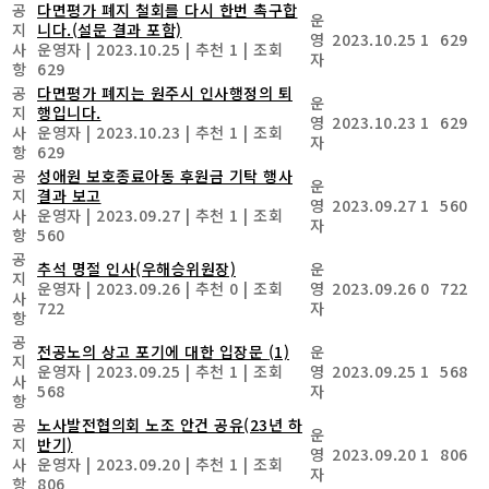
공
다면평가 폐지 철회를 다시 한번 촉구합
운
지
니다.(설문 결과 포함)
영
2023.10.25
1
629
사
운영자
|
2023.10.25
|
추천 1
|
조회
자
항
629
공
다면평가 폐지는 원주시 인사행정의 퇴
운
지
행입니다.
영
2023.10.23
1
629
사
운영자
|
2023.10.23
|
추천 1
|
조회
자
항
629
공
성애원 보호종료아동 후원금 기탁 행사
운
지
결과 보고
영
2023.09.27
1
560
사
운영자
|
2023.09.27
|
추천 1
|
조회
자
항
560
공
추석 명절 인사(우해승위원장)
운
지
운영자
|
2023.09.26
|
추천 0
|
조회
영
2023.09.26
0
722
사
722
자
항
공
전공노의 상고 포기에 대한 입장문
(1)
운
지
운영자
|
2023.09.25
|
추천 1
|
조회
영
2023.09.25
1
568
사
568
자
항
공
노사발전협의회 노조 안건 공유(23년 하
운
지
반기)
영
2023.09.20
1
806
사
운영자
|
2023.09.20
|
추천 1
|
조회
자
항
806