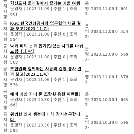
공
혁신도시 둘레길에서 즐기는 가을 여행
운
지
운영자
|
2023.11.09
|
추천 1
|
조회
영
2023.11.09
1
601
사
601
자
항
공
KGC 한국인삼공사와 업무협약 체결 결
운
지
과 보고(2023.11.7.)
영
2023.11.08
0
554
사
운영자
|
2023.11.08
|
추천 0
|
조회
자
항
554
공
낙과 피해 농과 돕기(맛있는 사과를 나눠
운
지
드립니다.^^)
영
2023.11.08
0
568
사
운영자
|
2023.11.08
|
추천 0
|
조회
자
항
568
공
조합원과 함께하는 사랑의 김장 봉사 결
운
지
과 보고(2023.11.4.)
영
2023.11.06
1
576
사
운영자
|
2023.11.06
|
추천 1
|
조회
자
항
576
공
예비 성인 자녀 둔 조합원 응원 이벤트!
운
지
운영자
|
2023.10.30
|
추천 1
|
조회
영
2023.10.30
1
663
사
663
자
항
공
위법한 인사 행정에 대해 감사청구합니
운
지
다.
영
2023.10.30
0
596
사
운영자
|
2023.10.30
|
추천 0
|
조회
자
항
596