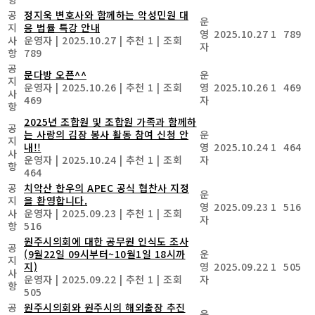
공
정지욱 변호사와 함께하는 악성민원 대
운
지
응 법률 특강 안내
영
2025.10.27
1
789
사
운영자
|
2025.10.27
|
추천 1
|
조회
자
항
789
공
문다방 오픈^^
운
지
운영자
|
2025.10.26
|
추천 1
|
조회
영
2025.10.26
1
469
사
469
자
항
2025년 조합원 및 조합원 가족과 함께하
공
는 사랑의 김장 봉사 활동 참여 신청 안
운
지
내!!
영
2025.10.24
1
464
사
운영자
|
2025.10.24
|
추천 1
|
조회
자
항
464
공
치악산 한우의 APEC 공식 협찬사 지정
운
지
을 환영합니다.
영
2025.09.23
1
516
사
운영자
|
2025.09.23
|
추천 1
|
조회
자
항
516
원주시의회에 대한 공무원 인식도 조사
공
(9월22일 09시부터~10월1일 18시까
운
지
지)
영
2025.09.22
1
505
사
운영자
|
2025.09.22
|
추천 1
|
조회
자
항
505
공
원주시의회와 원주시의 해외출장 추진
운