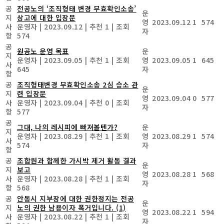
공
전공노의 ‘조직형태 변경 무효확인소송’
운
지
상고에 대한 입장문
영
2023.09.12
1
574
사
운영자
|
2023.09.12
|
추천 1
|
조회
자
항
574
공
원공노 운영 목표
운
지
운영자
|
2023.09.05
|
추천 1
|
조회
영
2023.09.05
1
645
사
645
자
항
공
조직형태변경 무효확인소송 2심 승소 관
운
지
련 입장문
영
2023.09.04
0
577
사
운영자
|
2023.09.04
|
추천 0
|
조회
자
항
577
공
그대, 나의 레시피에 빠져볼텐가?
운
지
운영자
|
2023.08.29
|
추천 1
|
조회
영
2023.08.29
1
574
사
574
자
항
공
조합원과 함께한 가시박 제거 활동 결과
운
지
보고
영
2023.08.28
1
568
사
운영자
|
2023.08.28
|
추천 1
|
조회
자
항
568
공
안동시 지부장에 대한 권한정지는 전공
운
지
노의 권한 남용이자 폭거입니다.
(1)
영
2023.08.22
1
594
사
운영자
|
2023.08.22
|
추천 1
|
조회
자