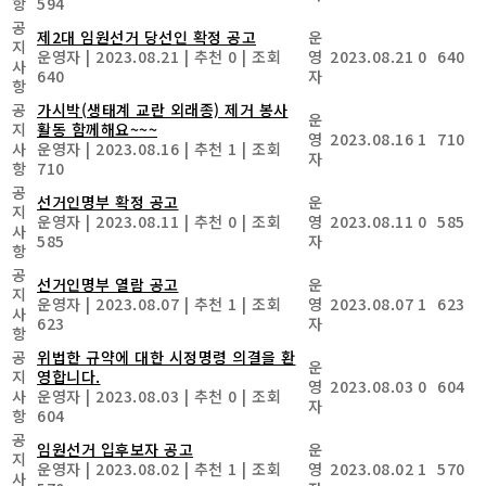
항
594
공
제2대 임원선거 당선인 확정 공고
운
지
운영자
|
2023.08.21
|
추천 0
|
조회
영
2023.08.21
0
640
사
640
자
항
공
가시박(생태계 교란 외래종) 제거 봉사
운
지
활동 함께해요~~~
영
2023.08.16
1
710
사
운영자
|
2023.08.16
|
추천 1
|
조회
자
항
710
공
선거인명부 확정 공고
운
지
운영자
|
2023.08.11
|
추천 0
|
조회
영
2023.08.11
0
585
사
585
자
항
공
선거인명부 열람 공고
운
지
운영자
|
2023.08.07
|
추천 1
|
조회
영
2023.08.07
1
623
사
623
자
항
공
위법한 규약에 대한 시정명령 의결을 환
운
지
영합니다.
영
2023.08.03
0
604
사
운영자
|
2023.08.03
|
추천 0
|
조회
자
항
604
공
임원선거 입후보자 공고
운
지
운영자
|
2023.08.02
|
추천 1
|
조회
영
2023.08.02
1
570
사