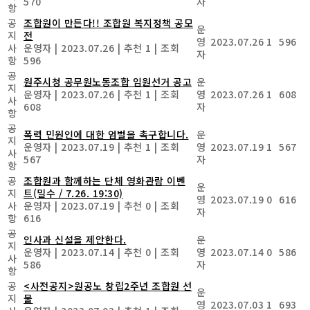
570
자
항
공
조합원이 만든다!! 조합원 복지정책 공모
운
지
전
영
2023.07.26
1
596
사
운영자
|
2023.07.26
|
추천 1
|
조회
자
항
596
공
원주시청 공무원노동조합 임원선거 공고
운
지
운영자
|
2023.07.26
|
추천 1
|
조회
영
2023.07.26
1
608
사
608
자
항
공
폭력 민원인에 대한 엄벌을 촉구합니다.
운
지
운영자
|
2023.07.19
|
추천 1
|
조회
영
2023.07.19
1
567
사
567
자
항
공
조합원과 함께하는 단체 영화관람 이벤
운
지
트(밀수 / 7.26. 19:30)
영
2023.07.19
0
616
사
운영자
|
2023.07.19
|
추천 0
|
조회
자
항
616
공
인사과 신설을 제안한다.
운
지
운영자
|
2023.07.14
|
추천 0
|
조회
영
2023.07.14
0
586
사
586
자
항
공
<사전공지>원공노 창립2주년 조합원 선
운
지
물
영
2023.07.03
1
693