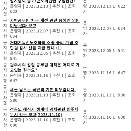
임시총회 공고(콘도회원권 구입관련)
운
지
운영자
|
2023.12.13
|
추천 1
|
조회
영
2023.12.13
1
622
사
622
자
항
공
지방공무원 처우 개선 관련 용혜인 의원
운
지
미팅 결과 보고
영
2023.12.07
1
634
사
운영자
|
2023.12.07
|
추천 1
|
조회
자
항
634
공
거대기득권노조와의 소송 승리 기념 조
운
지
합원 감사 선물 지급 안내
(1)
영
2023.12.05
1
541
사
운영자
|
2023.12.05
|
추천 1
|
조회
자
항
541
공
원주시의 갑질 공무원 대책은 어디로 가
운
지
고있는 걸까요?
영
2023.11.16
1
647
사
운영자
|
2023.11.16
|
추천 1
|
조회
자
항
647
공
세금 납부는 국민의 기본 의무입니다.
운
지
운영자
|
2023.11.13
|
추천 1
|
조회
영
2023.11.13
1
580
사
580
자
항
공
전공노 해직자 생계비 과세관련 원주세
운
지
무서 방문 보고(2023.11.10)
영
2023.11.10
1
600
사
운영자
|
2023.11.10
|
추천 1
|
조회
자
항
600