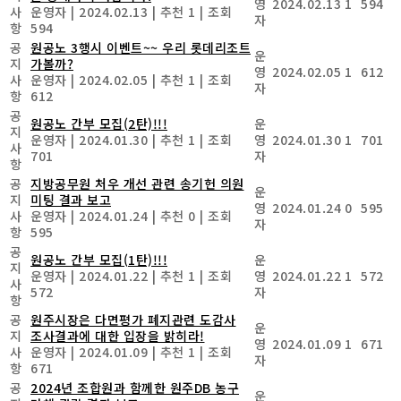
영
2024.02.13
1
594
사
운영자
|
2024.02.13
|
추천 1
|
조회
자
항
594
공
원공노 3행시 이벤트~~ 우리 롯데리조트
운
지
가볼까?
영
2024.02.05
1
612
사
운영자
|
2024.02.05
|
추천 1
|
조회
자
항
612
공
원공노 간부 모집(2탄)!!!
운
지
운영자
|
2024.01.30
|
추천 1
|
조회
영
2024.01.30
1
701
사
701
자
항
공
지방공무원 처우 개선 관련 송기헌 의원
운
지
미팅 결과 보고
영
2024.01.24
0
595
사
운영자
|
2024.01.24
|
추천 0
|
조회
자
항
595
공
원공노 간부 모집(1탄)!!!
운
지
운영자
|
2024.01.22
|
추천 1
|
조회
영
2024.01.22
1
572
사
572
자
항
공
원주시장은 다면평가 폐지관련 도감사
운
지
조사결과에 대한 입장을 밝히라!
영
2024.01.09
1
671
사
운영자
|
2024.01.09
|
추천 1
|
조회
자
항
671
공
2024년 조합원과 함께한 원주DB 농구
운