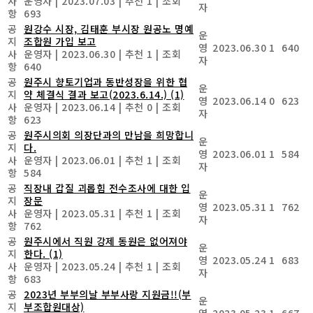
사
운영자
|
2023.07.03
|
추천 1
|
조회
자
항
693
공
원강수 시장, 김태훈 부시장 원공노 명예
운
지
조합원 가입 보고
영
2023.06.30
1
640
사
운영자
|
2023.06.30
|
추천 1
|
조회
자
항
640
공
원주시 향토기업과 동반성장을 위한 협
운
지
약 체결식 결과 보고(2023.6.14.)
(1)
영
2023.06.14
0
623
사
운영자
|
2023.06.14
|
추천 0
|
조회
자
항
623
공
원주시의회 의장단과의 만남을 희망합니
운
지
다.
영
2023.06.01
1
584
사
운영자
|
2023.06.01
|
추천 1
|
조회
자
항
584
공
직장내 갑질 괴롭힘 전수조사에 대한 입
운
지
장문
영
2023.05.31
1
762
사
운영자
|
2023.05.31
|
추천 1
|
조회
자
항
762
공
원주시에서 직원 강제 동원은 없어져야
운
지
한다.
(1)
영
2023.05.24
1
683
사
운영자
|
2023.05.24
|
추천 1
|
조회
자
항
683
공
2023년 부부의날 부부사랑 지원금!!(부
운
지
부조합원대상)
영
2023.05.23
1
667