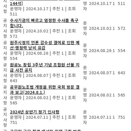
지
144석]
영
2024.10.17
1
511
사
운영자
|
2024.10.17
|
추천 1
|
조회
자
항
511
공
수사기관의 빠르고 엄정한 수사를 촉구
운
지
합니다.
영
2024.10.02
1
572
사
운영자
|
2024.10.02
|
추천 1
|
조회
자
항
572
공
원주시정의 언론 감수성 결여로 인한 예
운
지
산·행정력 낭비 유감
영
2024.08.26
1
554
사
운영자
|
2024.08.26
|
추천 1
|
조회
자
항
554
공
원공노 창립 3주년 기념 조합원 선물 지
운
지
급 사전 공지
영
2024.08.07
1
643
사
운영자
|
2024.08.07
|
추천 1
|
조회
자
항
643
공
공무원노조법 개정을 위한 국회 방문 결
운
지
과 보고(2024.8.1.)
영
2024.08.02
1
565
사
운영자
|
2024.08.02
|
추천 1
|
조회
자
항
565
공
2024년 상반기 정기 인사평
운
지
운영자
|
2024.07.11
|
추천 1
|
조회
영
2024.07.11
1
751
사
751
자
항