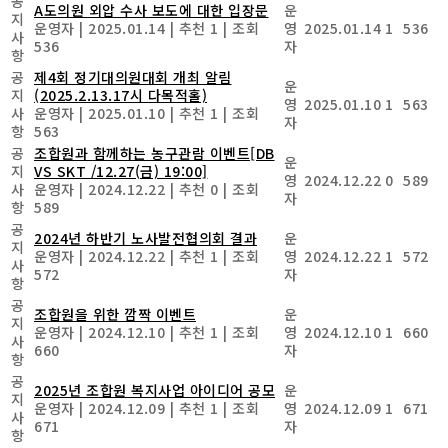
공
A도의원 외압 수사 보도에 대한 입장문
운
지
운영자
|
2025.01.14
|
추천 1
|
조회
영
2025.01.14
1
536
사
536
자
항
공
제4회 정기대의원대회 개최 알림
운
지
(2025.2.13.17시 다목적홀)
영
2025.01.10
1
563
사
운영자
|
2025.01.10
|
추천 1
|
조회
자
항
563
공
조합원과 함께하는 농구관람 이벤트[DB
운
지
VS SKT /12.27(금) 19:00]
영
2024.12.22
0
589
사
운영자
|
2024.12.22
|
추천 0
|
조회
자
항
589
공
2024년 하반기 노사발전협의회 결과
운
지
운영자
|
2024.12.22
|
추천 1
|
조회
영
2024.12.22
1
572
사
572
자
항
공
조합원을 위한 깜짝 이벤트
운
지
운영자
|
2024.12.10
|
추천 1
|
조회
영
2024.12.10
1
660
사
660
자
항
공
2025년 조합원 복지사업 아이디어 공모
운
지
운영자
|
2024.12.09
|
추천 1
|
조회
영
2024.12.09
1
671
사
671
자
항