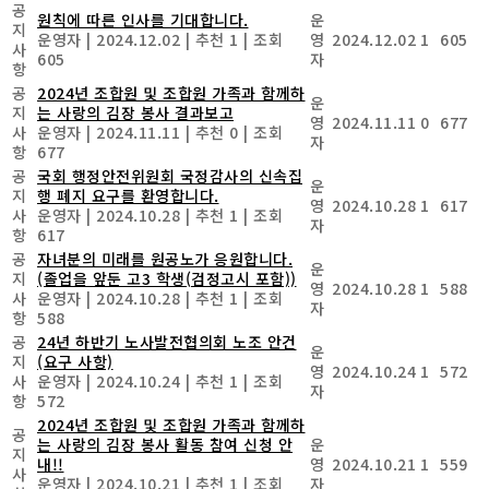
공
원칙에 따른 인사를 기대합니다.
운
지
운영자
|
2024.12.02
|
추천 1
|
조회
영
2024.12.02
1
605
사
605
자
항
공
2024년 조합원 및 조합원 가족과 함께하
운
지
는 사랑의 김장 봉사 결과보고
영
2024.11.11
0
677
사
운영자
|
2024.11.11
|
추천 0
|
조회
자
항
677
공
국회 행정안전위원회 국정감사의 신속집
운
지
행 폐지 요구를 환영합니다.
영
2024.10.28
1
617
사
운영자
|
2024.10.28
|
추천 1
|
조회
자
항
617
공
자녀분의 미래를 원공노가 응원합니다.
운
지
(졸업을 앞둔 고3 학생(검정고시 포함))
영
2024.10.28
1
588
사
운영자
|
2024.10.28
|
추천 1
|
조회
자
항
588
공
24년 하반기 노사발전협의회 노조 안건
운
지
(요구 사항)
영
2024.10.24
1
572
사
운영자
|
2024.10.24
|
추천 1
|
조회
자
항
572
2024년 조합원 및 조합원 가족과 함께하
공
는 사랑의 김장 봉사 활동 참여 신청 안
운
지
내!!
영
2024.10.21
1
559
사
운영자
|
2024.10.21
|
추천 1
|
조회
자