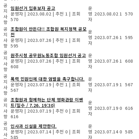
공
임원선거 입후보자 공고
운
지
운영자
|
2023.08.02
|
추천 1
|
조회
영
2023.08.02
1
570
사
570
자
항
공
조합원이 만든다!! 조합원 복지정책 공모
운
지
전
영
2023.07.26
1
595
사
운영자
|
2023.07.26
|
추천 1
|
조회
자
항
595
공
원주시청 공무원노동조합 임원선거 공고
운
지
운영자
|
2023.07.26
|
추천 1
|
조회
영
2023.07.26
1
608
사
608
자
항
공
폭력 민원인에 대한 엄벌을 촉구합니다.
운
지
운영자
|
2023.07.19
|
추천 1
|
조회
영
2023.07.19
1
567
사
567
자
항
공
조합원과 함께하는 단체 영화관람 이벤
운
지
트(밀수 / 7.26. 19:30)
영
2023.07.19
0
616
사
운영자
|
2023.07.19
|
추천 0
|
조회
자
항
616
공
인사과 신설을 제안한다.
운
지
운영자
|
2023.07.14
|
추천 0
|
조회
영
2023.07.14
0
585
사
585
자