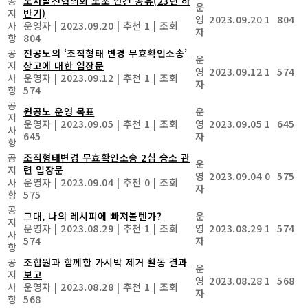
공
노사발전협의회 노조 안건 공유(23년 하
운
지
반기)
영
2023.09.20
1
804
사
운영자
|
2023.09.20
|
추천 1
|
조회
자
항
804
공
전공노의 ‘조직형태 변경 무효확인소송’
운
지
상고에 대한 입장문
영
2023.09.12
1
574
사
운영자
|
2023.09.12
|
추천 1
|
조회
자
항
574
공
원공노 운영 목표
운
지
운영자
|
2023.09.05
|
추천 1
|
조회
영
2023.09.05
1
645
사
645
자
항
공
조직형태변경 무효확인소송 2심 승소 관
운
지
련 입장문
영
2023.09.04
0
575
사
운영자
|
2023.09.04
|
추천 0
|
조회
자
항
575
공
그대, 나의 레시피에 빠져볼텐가?
운
지
운영자
|
2023.08.29
|
추천 1
|
조회
영
2023.08.29
1
574
사
574
자
항
공
조합원과 함께한 가시박 제거 활동 결과
운
지
보고
영
2023.08.28
1
568
사
운영자
|
2023.08.28
|
추천 1
|
조회
자
항
568