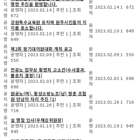
운
지
명령 추진을 환영합니다.
영
2023.02.14
1
672
사
운영자
|
2023.02.14
|
추천 1
|
조회
자
항
672
공
강원특수교육원 유치에 원주시민들의 지
운
지
지를 호소합니다.
영
2023.02.10
1
649
사
운영자
|
2023.02.10
|
추천 1
|
조회
자
항
649
공
제2회 정기대의원대회 개최 공고
운
지
운영자
|
2023.02.09
|
추천 1
|
조회
영
2023.02.09
1
550
사
550
자
항
공
전공노 업무상 횡령죄 고소건(수사결과,
운
지
불송치 결정)
(1)
영
2023.02.03
1
698
사
운영자
|
2023.02.03
|
추천 1
|
조회
자
항
698
공
원공노(여), 횡성소방노조(남) 청춘 조합
운
지
원 만남의 자리 추진
(1)
영
2023.01.26
1
716
사
운영자
|
2023.01.26
|
추천 1
|
조회
자
항
716
공
설 명절 인사(우해승위원장)
운
지
운영자
|
2023.01.19
|
추천 1
|
조회
영
2023.01.19
1
945
사
945
자
항