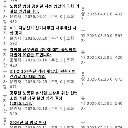
공
노동절 법정 공휴일 지정 법안의 국회 의
운
지
결을 환영합니다.
영
2026.04.01
0
432
사
운영자
|
2026.04.01
|
추천 0
|
조회
자
항
432
공
6.3. 지방선거 선거사무원 처우개선 사
운
지
항 공지
영
2026.03.20
0
592
사
운영자
|
2026.03.20
|
추천 0
|
조회
자
항
592
공
별정직 공무원의 일탈에 대한 솜방망이
운
지
처벌에 유감을 표합니다.
영
2026.03.18
1
420
사
운영자
|
2026.03.18
|
추천 1
|
조회
자
항
420
공
3.1절 107주년 기념 제27회 원주시민
운
지
건강달리기대회 개최
영
2026.02.25
0
671
사
운영자
|
2026.02.25
|
추천 0
|
조회
자
항
671
공무원 노동절 휴식권 보장을 위한 헌법
공
소원 심판 청구 본안 심리 결정
운
지
(2026.2.13.)
영
2026.02.18
1
540
사
운영자
|
2026.02.18
|
추천 1
|
조회
자
항
540
공
2026년 설 명절 인사
운
지
운영자
|
2026.02.11
|
추천 1
|
조회
영
2026.02.11
1
576