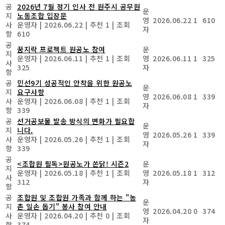
공
2026년 7월 정기 인사 전 원주시 공무원
운
지
노동조합 입장문
영
2026.06.22
1
610
사
운영자
|
2026.06.22
|
추천 1
|
조회
자
항
610
공
꿈지락 프로젝트 원공노 참여
운
지
운영자
|
2026.06.11
|
추천 1
|
조회
영
2026.06.11
1
325
사
325
자
항
공
민선9기 성공적인 안착을 위한 원공노
운
지
요구사항
영
2026.06.08
1
339
사
운영자
|
2026.06.08
|
추천 1
|
조회
자
항
339
공
선거공보물 발송 방식의 변화가 필요합
운
지
니다.
영
2026.05.26
1
339
사
운영자
|
2026.05.26
|
추천 1
|
조회
자
항
339
공
<조합원 필독>원공노가 쏜닭! 시즌2
운
지
운영자
|
2026.05.18
|
추천 1
|
조회
영
2026.05.18
1
312
사
312
자
항
공
조합원 및 조합원 가족과 함께 하는 "농
운
지
촌 일손 돕기" 봉사 참여 안내
영
2026.04.20
0
374
사
운영자
|
2026.04.20
|
추천 0
|
조회
자
항
374