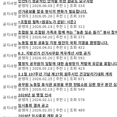
민선9기 성공적인 안착을 위한 원공노 요구사항
공지사항
운영자
|
2026.06.08
|
추천 1
|
조회 338
선거공보물 발송 방식의 변화가 필요합니다.
공지사항
운영자
|
2026.05.26
|
추천 1
|
조회 339
<조합원 필독>원공노가 쏜닭! 시즌2
공지사항
운영자
|
2026.05.18
|
추천 1
|
조회 312
조합원 및 조합원 가족과 함께 하는 "농촌 일손 돕기" 봉사 참
공지사항
운영자
|
2026.04.20
|
추천 0
|
조회 373
노동절 법정 공휴일 지정 법안의 국회 의결을 환영합니다.
공지사항
운영자
|
2026.04.01
|
추천 0
|
조회 432
6.3. 지방선거 선거사무원 처우개선 사항 공지
공지사항
운영자
|
2026.03.20
|
추천 0
|
조회 592
별정직 공무원의 일탈에 대한 솜방망이 처벌에 유감을 표합니다
공지사항
운영자
|
2026.03.18
|
추천 1
|
조회 419
3.1절 107주년 기념 제27회 원주시민 건강달리기대회 개최
공지사항
운영자
|
2026.02.25
|
추천 0
|
조회 671
공무원 노동절 휴식권 보장을 위한 헌법소원 심판 청구 본안 심리 결
공지사항
운영자
|
2026.02.18
|
추천 1
|
조회 540
2026년 설 명절 인사
공지사항
운영자
|
2026.02.11
|
추천 1
|
조회 576
임시총회 결과 공고
공지사항
운영자
|
2026.02.05
|
추천 1
|
조회 489
2026년 임시총회 개최 공고