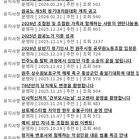
공지사항
운영자
|
2026.01.29
|
추천 0
|
조회 502
원공노 제5회 정기대의원대회 개최 공고
공지사항
운영자
|
2026.01.21
|
추천 1
|
조회 540
2026년 조합원 및 조합원 가족과 함께하는 사랑의 연탄나눔봉사
공지사항
운영자
|
2025.12.24
|
추천 1
|
조회 603
2025년 원공노가 이룬 성과
공지사항
운영자
|
2025.12.19
|
추천 1
|
조회 2137
2026년 상반기 정기인사 전 원주시청 공무원노동조합 입장문
공지사항
운영자
|
2025.12.10
|
추천 0
|
조회 724
민주노총 탈퇴 과정에서 있었던 각종 소송의 끝을 알립니다
공지사항
운영자
|
2025.12.02
|
추천 1
|
조회 569
원주 상수원보호구역 해제 촉구 횡성군민 총궐기대회에 대한 
공지사항
운영자
|
2025.11.26
|
추천 1
|
조회 578
76년만의 당직제도 변경을 환영합니다
공지사항
운영자
|
2025.11.25
|
추천 1
|
조회 504
인사혁신처의 '간부모시는날' 신고센터 운영을 환영합니다
공지사항
운영자
|
2025.11.24
|
추천 1
|
조회 483
삼토페스티벌 치악한 한우 숯불구이터 운영 안내
공지사항
운영자
|
2025.11.07
|
추천 0
|
조회 572
예비 성인 자녀 둔 조합원 응원 이벤트!
공지사항
운영자
|
2025.10.29
|
추천 0
|
조회 468
정지욱 변호사와 함께하는 악성민원 대응 법률 특강 안내
공지사항