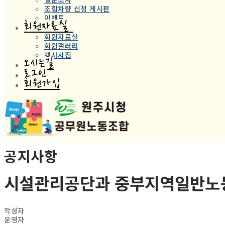
조합차량 신청 게시판
이벤트
회원자료실
회원자료실
회원갤러리
행사사진
오시는길
로그인
회원가입
공지사항
시설관리공단과 중부지역일반노동
작성자
운영자