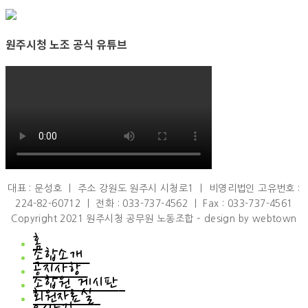
원주시청 노조 공식 유튜브
대표 : 문성호 ㅣ 주소 강원도 원주시 시청로1 ㅣ 비영리법인 고유번호 :
224-82-60712 ㅣ 전화 : 033-737-4562 ㅣ Fax : 033-737-4561
Copyright 2021 원주시청 공무원 노동조합 – design by webtown
홈
조합소개
공지사항
조합소개
조합원 게시판
인사말
공지사항
회원자료실
연혁
공지사항
조합원 게시판
조직도