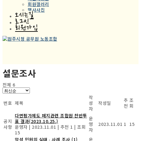
회원갤러리
행사사진
오시는길
로그인
회원가입
설문조사
전체 6
작
추
조
번호
제목
성
작성일
천
회
자
다면펑가제도 폐지관련 조합원 찬반투
운
공지
표 결과(2023.10.25.)
영
2023.11.01
1
15
사항
운영자
|
2023.11.01
|
추천 1
|
조회
자
15
악성 민원의 실태 ‧ 사례 조사
(1)
운