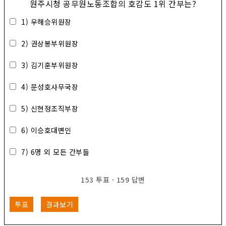
원주시청 공무원노동조합의 호감도 1위 간부는?
1) 우해승위원장
2) 권상봉부위원장
3) 김기훈부위원장
4) 문성호사무국장
5) 신현정조직부장
6) 이승호대변인
7) 6명 외 모든 간부들
153
투표
·
159
답변
투표
결과보기