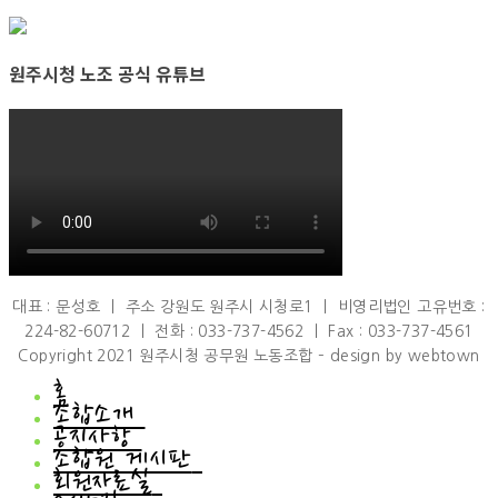
원주시청 노조 공식 유튜브
대표 : 문성호 ㅣ 주소 강원도 원주시 시청로1 ㅣ 비영리법인 고유번호 :
224-82-60712 ㅣ 전화 : 033-737-4562 ㅣ Fax : 033-737-4561
Copyright 2021 원주시청 공무원 노동조합 – design by webtown
홈
조합소개
공지사항
조합소개
조합원 게시판
인사말
공지사항
회원자료실
연혁
공지사항
조합원 게시판