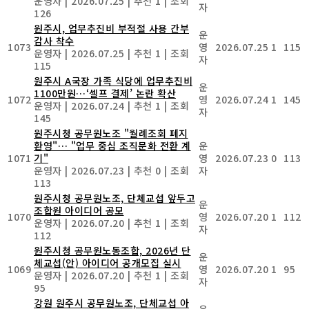
운영자
|
2026.07.25
|
추천 1
|
조회
자
126
원주시, 업무추진비 부적절 사용 간부
운
감사 착수
1073
영
2026.07.25
1
115
운영자
|
2026.07.25
|
추천 1
|
조회
자
115
원주시 A국장 가족 식당에 업무추진비
운
1100만원…‘셀프 결제’ 논란 확산
1072
영
2026.07.24
1
145
운영자
|
2026.07.24
|
추천 1
|
조회
자
145
원주시청 공무원노조 "월례조회 폐지
환영"… "업무 중심 조직문화 전환 계
운
1071
기"
영
2026.07.23
0
113
운영자
|
2026.07.23
|
추천 0
|
조회
자
113
원주시청 공무원노조, 단체교섭 앞두고
운
조합원 아이디어 공모
1070
영
2026.07.20
1
112
운영자
|
2026.07.20
|
추천 1
|
조회
자
112
원주시청 공무원노동조합, 2026년 단
운
체교섭(안) 아이디어 공개모집 실시
1069
영
2026.07.20
1
95
운영자
|
2026.07.20
|
추천 1
|
조회
자
95
강원 원주시 공무원노조, 단체교섭 아
운