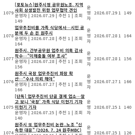
[포토뉴스]원주시청 공무원노조, 지역
운
사회 상생발전 위한 업무협약 견인
1079
영
2026.07.29
1
149
운영자
|
2026.07.29
|
추천 1
|
조회
자
149
업무추진비를 가족 식당에서…시민 공
운
분에 두 손 든 원주시
1078
영
2026.07.28
1
164
운영자
|
2026.07.28
|
추천 1
|
조회
자
164
원주시, 간부공무원 업추비 의혹 감사
운
착수…"이해충돌 여부 조사"
1077
영
2026.07.28
1
156
운영자
|
2026.07.28
|
추천 1
|
조회
자
156
원주시 국장 업무추진비 파장 확
운
산…“수사 의뢰 해야”
1076
영
2026.07.27
1
166
운영자
|
2026.07.27
|
추천 1
|
조회
자
166
[단독] 업무추진비 단골 결제 업소…알
고 보니 ‘국장’ 가족 식당 이현기 기자
운
1075
이현기 기자
영
2026.07.25
1
140
운영자
|
2026.07.25
|
추천 1
|
조회
자
140
원주시 또 업무추진비 논란..노조 "신
운
속한 대응" (2026. 7. 24 원주MBC)
1074
영
2026.07.25
1
126