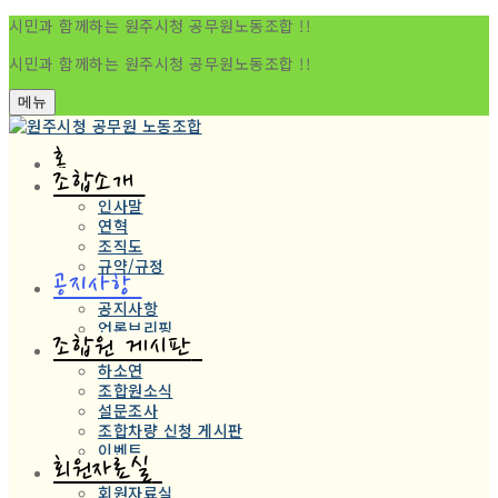
시민과 함께하는 원주시청 공무원노동조합 !!
시민과 함께하는 원주시청 공무원노동조합 !!
메뉴
홈
조합소개
인사말
연혁
조직도
규약/규정
공지사항
공지사항
언론브리핑
조합원 게시판
하소연
조합원소식
설문조사
조합차량 신청 게시판
이벤트
회원자료실
회원자료실