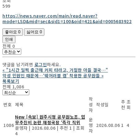
조회
599
https://news.naver.com/main/read.naver?
mode=LSD&mid=sec&sid1=100&oid=421&aid=0005683922
좋아요
0
싫어요
0
인쇄
전체
0
댓글을 남기려면
로그인
하세요.
«
"1시간 일찍 출근해 커피 타라고, 거절한 아들 결국…"
악성 민원인 때문에…‘웨어러블 캠’ 착용한 공무원들
»
목록보기
전체 1,086
작
추
조
번호
제목
성
작성일
천
회
자
New
[속보] 원주시청 공무원노조, 업
운
무추진비 논란 재정국장 ‘즉각 직위
1086
영
2026.08.06
1
4
운영자
|
2026.08.06
|
추천 1
|
조회
자
4