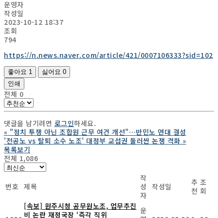
운영자
작성일
2023-10-12 18:37
조회
794
https://n.news.naver.com/article/421/0007106333?sid=102
좋아요
1
싫어요
0
인쇄
전체
0
댓글을 남기려면
로그인
하세요.
«
"정치 투쟁 아닌 조합원 근무 여건 개선"…반민노 연대 결성
'전공노 vs 탈퇴 소수 노조' 대정부 교섭권 둘러싼 논쟁 격화
»
목록보기
전체 1,086
작
추
조
번호
제목
성
작성일
천
회
자
[속보] 원주시청 공무원노조, 업무추진
운
비 논란 재정국장 ‘즉각 직위