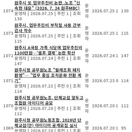
원주시 또 업무추진비 논란..노조 "신
운
속한 대응" (2026. 7. 24 원주MBC)
1074
영
2026.07.25
1
130
운영자
|
2026.07.25
|
추천 1
|
조회
자
130
원주시, 업무추진비 부적절 사용 간부
운
감사 착수
1073
영
2026.07.25
1
115
운영자
|
2026.07.25
|
추천 1
|
조회
자
115
원주시 A국장 가족 식당에 업무추진비
운
1100만원…‘셀프 결제’ 논란 확산
1072
영
2026.07.24
1
147
운영자
|
2026.07.24
|
추천 1
|
조회
자
147
원주시청 공무원노조 "월례조회 폐지
환영"… "업무 중심 조직문화 전환 계
운
1071
기"
영
2026.07.23
0
114
운영자
|
2026.07.23
|
추천 0
|
조회
자
114
원주시청 공무원노조, 단체교섭 앞두고
운
조합원 아이디어 공모
1070
영
2026.07.20
1
112
운영자
|
2026.07.20
|
추천 1
|
조회
자
112
원주시청 공무원노동조합, 2026년 단
운
체교섭(안) 아이디어 공개모집 실시
1069
영
2026.07.20
1
95
운영자
|
2026.07.20
|
추천 1
|
조회