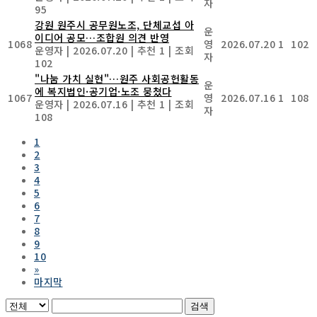
자
95
강원 원주시 공무원노조, 단체교섭 아
운
이디어 공모…조합원 의견 반영
1068
영
2026.07.20
1
102
운영자
|
2026.07.20
|
추천 1
|
조회
자
102
"나눔 가치 실현"…원주 사회공헌활동
운
에 복지법인·공기업·노조 뭉쳤다
1067
영
2026.07.16
1
108
운영자
|
2026.07.16
|
추천 1
|
조회
자
108
1
2
3
4
5
6
7
8
9
10
»
마지막
검색