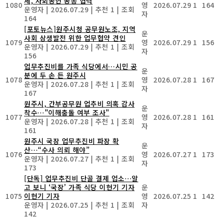
체, 사회공헌 공동 협력
1080
영
2026.07.29
1
164
운영자
|
2026.07.29
|
추천 1
|
조회
자
164
[포토뉴스]원주시청 공무원노조, 지역
운
사회 상생발전 위한 업무협약 견인
1079
영
2026.07.29
1
156
운영자
|
2026.07.29
|
추천 1
|
조회
자
156
업무추진비를 가족 식당에서…시민 공
운
분에 두 손 든 원주시
1078
영
2026.07.28
1
167
운영자
|
2026.07.28
|
추천 1
|
조회
자
167
원주시, 간부공무원 업추비 의혹 감사
운
착수…"이해충돌 여부 조사"
1077
영
2026.07.28
1
161
운영자
|
2026.07.28
|
추천 1
|
조회
자
161
원주시 국장 업무추진비 파장 확
운
산…“수사 의뢰 해야”
1076
영
2026.07.27
1
173
운영자
|
2026.07.27
|
추천 1
|
조회
자
173
[단독] 업무추진비 단골 결제 업소…알
고 보니 ‘국장’ 가족 식당 이현기 기자
운
1075
이현기 기자
영
2026.07.25
1
142
운영자
|
2026.07.25
|
추천 1
|
조회
자
142