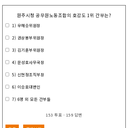
원주시청 공무원노동조합의 호감도 1위 간부는?
1) 우해승위원장
2) 권상봉부위원장
3) 김기훈부위원장
4) 문성호사무국장
5) 신현정조직부장
6) 이승호대변인
7) 6명 외 모든 간부들
153
투표
·
159
답변