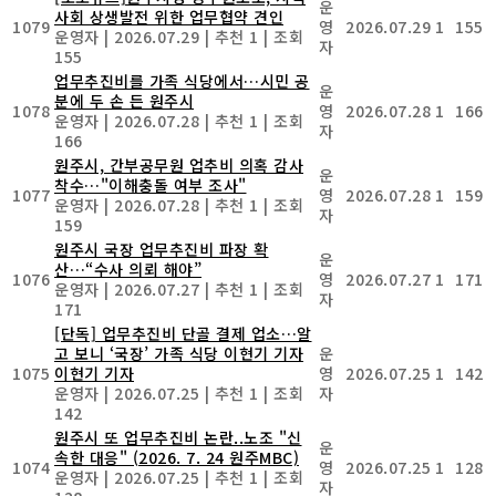
운
사회 상생발전 위한 업무협약 견인
1079
영
2026.07.29
1
155
운영자
|
2026.07.29
|
추천 1
|
조회
자
155
업무추진비를 가족 식당에서…시민 공
운
분에 두 손 든 원주시
1078
영
2026.07.28
1
166
운영자
|
2026.07.28
|
추천 1
|
조회
자
166
원주시, 간부공무원 업추비 의혹 감사
운
착수…"이해충돌 여부 조사"
1077
영
2026.07.28
1
159
운영자
|
2026.07.28
|
추천 1
|
조회
자
159
원주시 국장 업무추진비 파장 확
운
산…“수사 의뢰 해야”
1076
영
2026.07.27
1
171
운영자
|
2026.07.27
|
추천 1
|
조회
자
171
[단독] 업무추진비 단골 결제 업소…알
고 보니 ‘국장’ 가족 식당 이현기 기자
운
1075
이현기 기자
영
2026.07.25
1
142
운영자
|
2026.07.25
|
추천 1
|
조회
자
142
원주시 또 업무추진비 논란..노조 "신
운
속한 대응" (2026. 7. 24 원주MBC)
1074
영
2026.07.25
1
128
운영자
|
2026.07.25
|
추천 1
|
조회
자