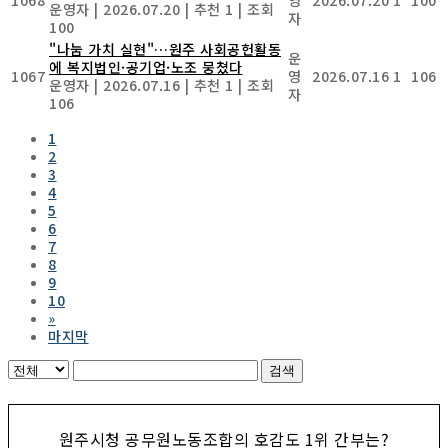
운영자
|
2026.07.20
|
추천 1
|
조회
자
100
"나눔 가치 실현"…원주 사회공헌활동
운
에 복지법인·공기업·노조 뭉쳤다
1067
영
2026.07.16
1
106
운영자
|
2026.07.16
|
추천 1
|
조회
자
106
1
2
3
4
5
6
7
8
9
10
»
마지막
검색
원주시청 공무원노동조합의 호감도 1위 간부는?