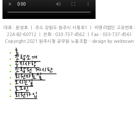
대표 : 문성호 ㅣ 주소 강원도 원주시 시청로1 ㅣ 비영리법인 고유번호 :
224-82-60712 ㅣ 전화 : 033-737-4562 ㅣ Fax : 033-737-4561
Copyright 2021 원주시청 공무원 노동조합 – design by webtown
홈
조합소개
공지사항
조합소개
조합원 게시판
인사말
공지사항
회원자료실
연혁
공지사항
조합원 게시판
조직도
오시는길
언론브리핑
하소연
회원자료실
규약/규정
로그인
조합원소식
회원자료실
설문조사
회원가입
회원갤러리
조합차량 신청 게시판
행사사진
이벤트