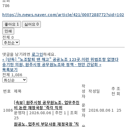
조회
786
https://n.news.naver.com/article/421/0007288772?sid=102
좋아요
1
싫어요
0
인쇄
전체
0
댓글을 남기려면
로그인
하세요.
«
[단독] "노조탈퇴 땐 해고" 공공노조 123곳,이런 위법조항 없앴다
송기헌 의원, 원주시청 공무원노조와 정책 · 현안 간담회
»
목록보기
전체 1,086
작
추
조
번호
제목
성
작성일
천
회
자
[속보] 원주시청 공무원노조, 업무추진
운
비 논란 재정국장 ‘즉각 직위
1086
영
2026.08.06
1
25
운영자
|
2026.08.06
|
추천 1
|
조회
자
25
원공노, 업추비 부당사용 재정국장 '직
운