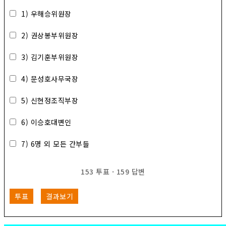
1) 우해승위원장
2) 권상봉부위원장
3) 김기훈부위원장
4) 문성호사무국장
5) 신현정조직부장
6) 이승호대변인
7) 6명 외 모든 간부들
153
투표
·
159
답변
투표
결과보기