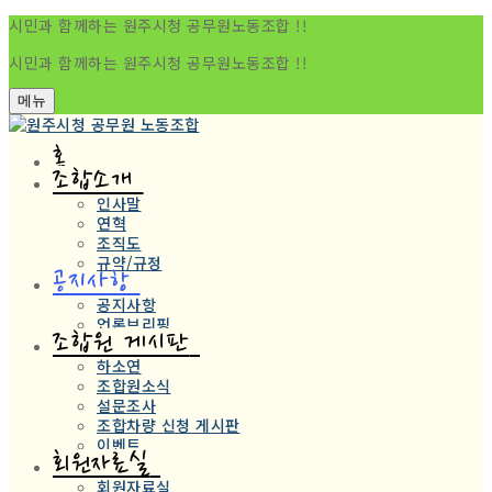
시민과 함께하는 원주시청 공무원노동조합 !!
시민과 함께하는 원주시청 공무원노동조합 !!
메뉴
홈
조합소개
인사말
연혁
조직도
규약/규정
공지사항
공지사항
언론브리핑
조합원 게시판
하소연
조합원소식
설문조사
조합차량 신청 게시판
이벤트
회원자료실
회원자료실