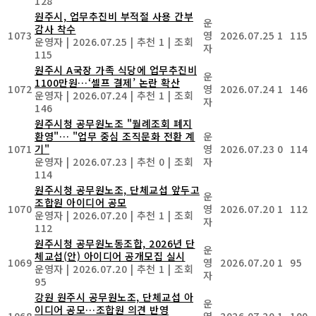
128
원주시, 업무추진비 부적절 사용 간부
운
감사 착수
1073
영
2026.07.25
1
115
운영자
|
2026.07.25
|
추천 1
|
조회
자
115
원주시 A국장 가족 식당에 업무추진비
운
1100만원…‘셀프 결제’ 논란 확산
1072
영
2026.07.24
1
146
운영자
|
2026.07.24
|
추천 1
|
조회
자
146
원주시청 공무원노조 "월례조회 폐지
환영"… "업무 중심 조직문화 전환 계
운
1071
기"
영
2026.07.23
0
114
운영자
|
2026.07.23
|
추천 0
|
조회
자
114
원주시청 공무원노조, 단체교섭 앞두고
운
조합원 아이디어 공모
1070
영
2026.07.20
1
112
운영자
|
2026.07.20
|
추천 1
|
조회
자
112
원주시청 공무원노동조합, 2026년 단
운
체교섭(안) 아이디어 공개모집 실시
1069
영
2026.07.20
1
95
운영자
|
2026.07.20
|
추천 1
|
조회
자
95
강원 원주시 공무원노조, 단체교섭 아
운
이디어 공모…조합원 의견 반영
1068
영
2026.07.20
1
100