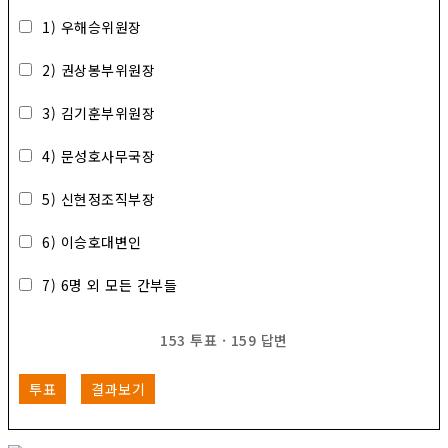
1) 우해승위원장
2) 권상봉부위원장
3) 김기훈부위원장
4) 문성호사무국장
5) 신현정조직부장
6) 이승호대변인
7) 6명 외 모든 간부들
153
투표
·
159
답변
투표
결과보기