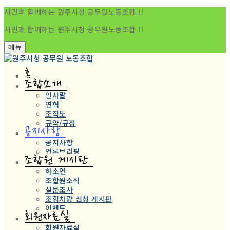
시민과 함께하는 원주시청 공무원노동조합 !!
시민과 함께하는 원주시청 공무원노동조합 !!
메뉴
홈
조합소개
인사말
연혁
조직도
규약/규정
공지사항
공지사항
언론브리핑
조합원 게시판
하소연
조합원소식
설문조사
조합차량 신청 게시판
이벤트
회원자료실
회원자료실