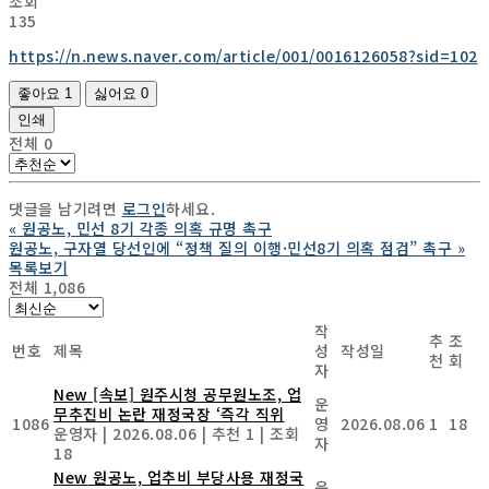
조회
135
https://n.news.naver.com/article/001/0016126058?sid=102
좋아요
1
싫어요
0
인쇄
전체
0
댓글을 남기려면
로그인
하세요.
«
원공노, 민선 8기 각종 의혹 규명 촉구
원공노, 구자열 당선인에 “정책 질의 이행·민선8기 의혹 점검” 촉구
»
목록보기
전체 1,086
작
추
조
번호
제목
성
작성일
천
회
자
New
[속보] 원주시청 공무원노조, 업
운
무추진비 논란 재정국장 ‘즉각 직위
1086
영
2026.08.06
1
18
운영자
|
2026.08.06
|
추천 1
|
조회
자
18
New
원공노, 업추비 부당사용 재정국
운