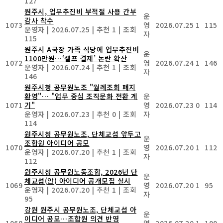
127
원주시, 업무추진비 부적절 사용 간부
운
감사 착수
1073
영
2026.07.25
1
115
운영자
|
2026.07.25
|
추천 1
|
조회
자
115
원주시 A국장 가족 식당에 업무추진비
운
1100만원…‘셀프 결제’ 논란 확산
1072
영
2026.07.24
1
146
운영자
|
2026.07.24
|
추천 1
|
조회
자
146
원주시청 공무원노조 "월례조회 폐지
환영"… "업무 중심 조직문화 전환 계
운
1071
기"
영
2026.07.23
0
114
운영자
|
2026.07.23
|
추천 0
|
조회
자
114
원주시청 공무원노조, 단체교섭 앞두고
운
조합원 아이디어 공모
1070
영
2026.07.20
1
112
운영자
|
2026.07.20
|
추천 1
|
조회
자
112
원주시청 공무원노동조합, 2026년 단
운
체교섭(안) 아이디어 공개모집 실시
1069
영
2026.07.20
1
95
운영자
|
2026.07.20
|
추천 1
|
조회
자
95
강원 원주시 공무원노조, 단체교섭 아
운
이디어 공모…조합원 의견 반영
1068
영
2026.07.20
1
100