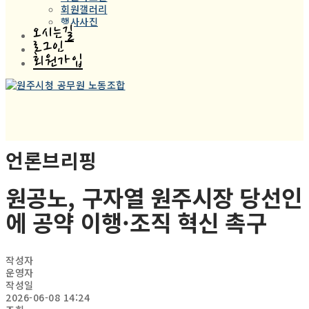
회원갤러리
행사사진
오시는길
로그인
회원가입
언론브리핑
원공노, 구자열 원주시장 당선인
에 공약 이행·조직 혁신 촉구
작성자
운영자
작성일
2026-06-08 14:24