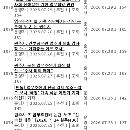
운
사회 상생발전 위한 업무협약 견인
1079
영
2026.07.29
1
154
운영자
|
2026.07.29
|
추천 1
|
조회
자
154
업무추진비를 가족 식당에서…시민 공
운
분에 두 손 든 원주시
1078
영
2026.07.28
1
165
운영자
|
2026.07.28
|
추천 1
|
조회
자
165
원주시, 간부공무원 업추비 의혹 감사
운
착수…"이해충돌 여부 조사"
1077
영
2026.07.28
1
159
운영자
|
2026.07.28
|
추천 1
|
조회
자
159
원주시 국장 업무추진비 파장 확
운
산…“수사 의뢰 해야”
1076
영
2026.07.27
1
167
운영자
|
2026.07.27
|
추천 1
|
조회
자
167
[단독] 업무추진비 단골 결제 업소…알
고 보니 ‘국장’ 가족 식당 이현기 기자
운
1075
이현기 기자
영
2026.07.25
1
142
운영자
|
2026.07.25
|
추천 1
|
조회
자
142
원주시 또 업무추진비 논란..노조 "신
운
속한 대응" (2026. 7. 24 원주MBC)
1074
영
2026.07.25
1
127
운영자
|
2026.07.25
|
추천 1
|
조회
자