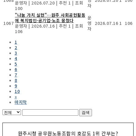
운영자
|
2026.07.20
|
추천 1
|
조회
자
100
"나눔 가치 실현"…원주 사회공헌활동
운
에 복지법인·공기업·노조 뭉쳤다
1067
영
2026.07.16
1
106
운영자
|
2026.07.16
|
추천 1
|
조회
자
106
1
2
3
4
5
6
7
8
9
10
»
마지막
검색
원주시청 공무원노동조합의 호감도 1위 간부는?