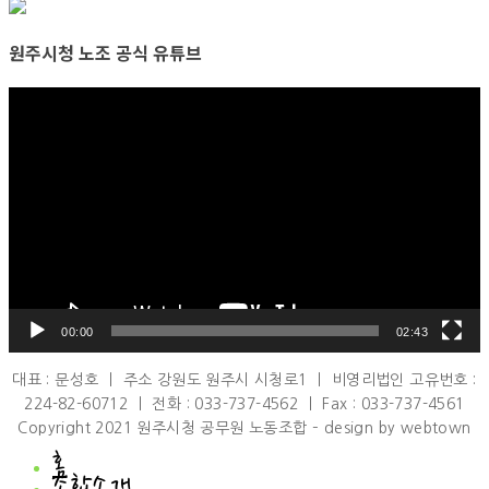
원주시청 노조 공식 유튜브
비
디
오
플
레
이
어
00:00
02:43
대표 : 문성호 ㅣ 주소 강원도 원주시 시청로1 ㅣ 비영리법인 고유번호 :
224-82-60712 ㅣ 전화 : 033-737-4562 ㅣ Fax : 033-737-4561
Copyright 2021 원주시청 공무원 노동조합 – design by webtown
홈
조합소개