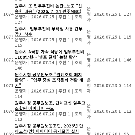
원주시 또 업무추진비 논란..노조 "신
운
속한 대응" (2026. 7. 24 원주MBC)
1074
영
2026.07.25
1
127
운영자
|
2026.07.25
|
추천 1
|
조회
자
127
원주시, 업무추진비 부적절 사용 간부
운
감사 착수
1073
영
2026.07.25
1
115
운영자
|
2026.07.25
|
추천 1
|
조회
자
115
원주시 A국장 가족 식당에 업무추진비
운
1100만원…‘셀프 결제’ 논란 확산
1072
영
2026.07.24
1
146
운영자
|
2026.07.24
|
추천 1
|
조회
자
146
원주시청 공무원노조 "월례조회 폐지
환영"… "업무 중심 조직문화 전환 계
운
1071
기"
영
2026.07.23
0
114
운영자
|
2026.07.23
|
추천 0
|
조회
자
114
원주시청 공무원노조, 단체교섭 앞두고
운
조합원 아이디어 공모
1070
영
2026.07.20
1
112
운영자
|
2026.07.20
|
추천 1
|
조회
자
112
원주시청 공무원노동조합, 2026년 단
운
체교섭(안) 아이디어 공개모집 실시
1069
영
2026.07.20
1
95