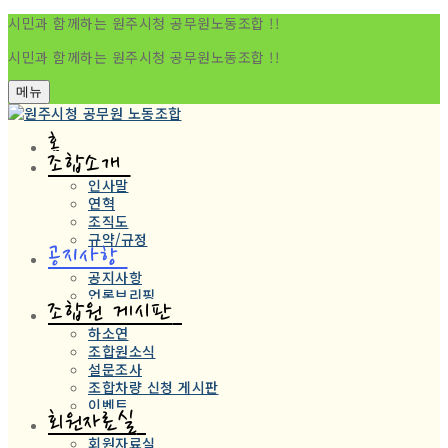
시민과 함께하는 원주시청 공무원노동조합 !!
시민과 함께하는 원주시청 공무원노동조합 !!
메뉴
홈
조합소개
인사말
연혁
조직도
규약/규정
공지사항
공지사항
언론브리핑
조합원 게시판
하소연
조합원소식
설문조사
조합차량 신청 게시판
이벤트
회원자료실
회원자료실