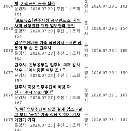
운
체, 사회공헌 공동 협력
1080
영
2026.07.29
1
161
운영자
|
2026.07.29
|
추천 1
|
조회
자
161
[포토뉴스]원주시청 공무원노조, 지역
운
사회 상생발전 위한 업무협약 견인
1079
영
2026.07.29
1
154
운영자
|
2026.07.29
|
추천 1
|
조회
자
154
업무추진비를 가족 식당에서…시민 공
운
분에 두 손 든 원주시
1078
영
2026.07.28
1
165
운영자
|
2026.07.28
|
추천 1
|
조회
자
165
원주시, 간부공무원 업추비 의혹 감사
운
착수…"이해충돌 여부 조사"
1077
영
2026.07.28
1
159
운영자
|
2026.07.28
|
추천 1
|
조회
자
159
원주시 국장 업무추진비 파장 확
운
산…“수사 의뢰 해야”
1076
영
2026.07.27
1
167
운영자
|
2026.07.27
|
추천 1
|
조회
자
167
[단독] 업무추진비 단골 결제 업소…알
고 보니 ‘국장’ 가족 식당 이현기 기자
운
1075
이현기 기자
영
2026.07.25
1
142
운영자
|
2026.07.25
|
추천 1
|
조회
자
142