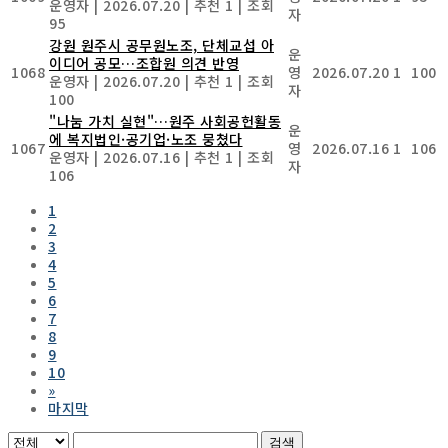
운영자
|
2026.07.20
|
추천 1
|
조회
자
95
강원 원주시 공무원노조, 단체교섭 아
운
이디어 공모…조합원 의견 반영
1068
영
2026.07.20
1
100
운영자
|
2026.07.20
|
추천 1
|
조회
자
100
"나눔 가치 실현"…원주 사회공헌활동
운
에 복지법인·공기업·노조 뭉쳤다
1067
영
2026.07.16
1
106
운영자
|
2026.07.16
|
추천 1
|
조회
자
106
1
2
3
4
5
6
7
8
9
10
»
마지막
검색