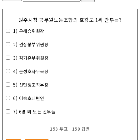
원주시청 공무원노동조합의 호감도 1위 간부는?
1) 우해승위원장
2) 권상봉부위원장
3) 김기훈부위원장
4) 문성호사무국장
5) 신현정조직부장
6) 이승호대변인
7) 6명 외 모든 간부들
153
투표
·
159
답변