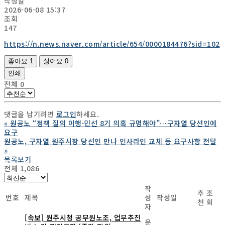
작성일
2026-06-08 15:37
조회
147
https://n.news.naver.com/article/654/0000184476?sid=102
좋아요
1
싫어요
0
인쇄
전체
0
댓글을 남기려면
로그인
하세요.
«
원공노 “정책 질의 이행·민선 8기 의혹 규명해야”…구자열 당선인에
요구
원공노, 구자열 원주시장 당선인 만나 인사라인 교체 등 요구사항 전달
»
목록보기
전체 1,086
작
추
조
번호
제목
성
작성일
천
회
자
[속보] 원주시청 공무원노조, 업무추진
운