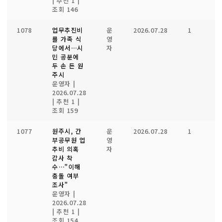
|
추천 1
|
조회 146
1078
업무추진비
운
2026.07.28
1
1
를 가족 식
영
당에서…시
자
민 공분에
두 손 든 원
주시
운영자
|
2026.07.28
|
추천 1
|
조회 159
1077
원주시, 간
운
2026.07.28
1
1
부공무원 업
영
추비 의혹
자
감사 착
수…"이해
충돌 여부
조사"
운영자
|
2026.07.28
|
추천 1
|
조회 154