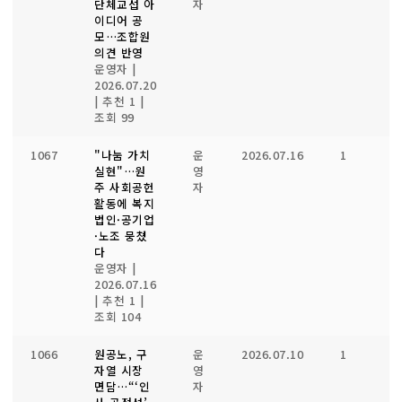
단체교섭 아
자
이디어 공
모…조합원
의견 반영
운영자
|
2026.07.20
|
추천 1
|
조회 99
1067
"나눔 가치
운
2026.07.16
1
1
실현"…원
영
주 사회공헌
자
활동에 복지
법인·공기업
·노조 뭉쳤
다
운영자
|
2026.07.16
|
추천 1
|
조회 104
1066
원공노, 구
운
2026.07.10
1
1
자열 시장
영
면담…“‘인
자