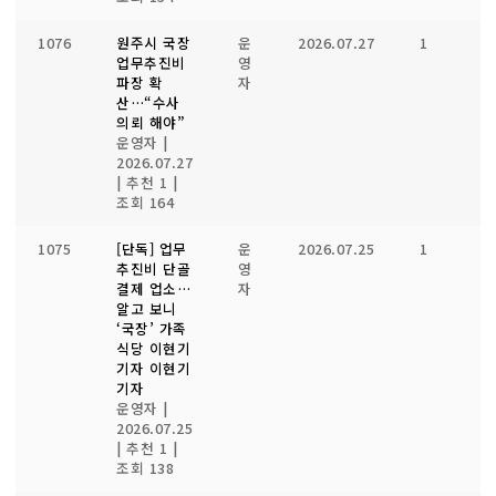
1076
원주시 국장
운
2026.07.27
1
1
업무추진비
영
파장 확
자
산…“수사
의뢰 해야”
운영자
|
2026.07.27
|
추천 1
|
조회 164
1075
[단독] 업무
운
2026.07.25
1
1
추진비 단골
영
결제 업소…
자
알고 보니
‘국장’ 가족
식당 이현기
기자 이현기
기자
운영자
|
2026.07.25
|
추천 1
|
조회 138