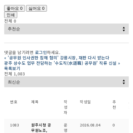
좋아요
0
싫어요
0
인쇄
전체
0
댓글을 남기려면
로그인
하세요.
«
'공무원 인사권한 침해 혐의' 강릉시장, 재판 다시 받는다
광주 상수도 업무 전담하는 '수도직(水道職) 공무원' 직류 신설
»
목록보기
전체 1,083
번호
제목
작
작성일
추
조
성
천
회
자
1083
원주시청 공
운
2026.08.04
0
1
무원노조,
영