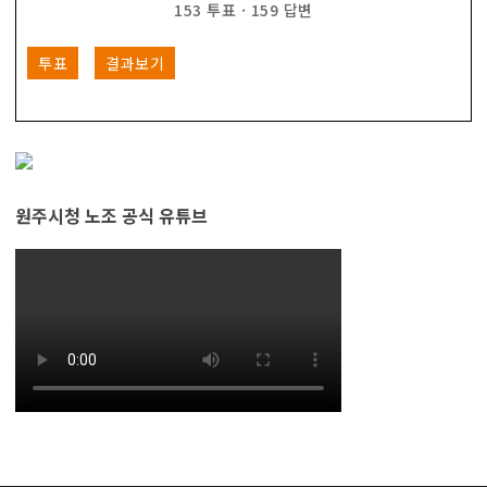
153
투표
·
159
답변
투표
결과보기
원주시청 노조 공식 유튜브