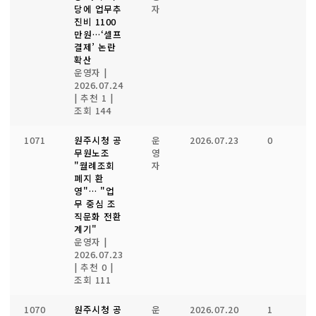
당에 업무추
자
진비 1100
만원…‘셀프
결제’ 논란
확산
운영자
|
2026.07.24
|
추천 1
|
조회 144
1071
원주시청 공
운
2026.07.23
0
1
무원노조
영
"월례조회
자
폐지 환
영"… "업
무 중심 조
직문화 전환
계기"
운영자
|
2026.07.23
|
추천 0
|
조회 111
1070
원주시청 공
운
2026.07.20
1
1