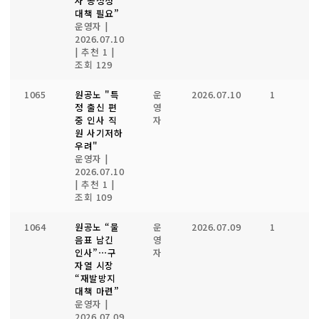
사 공정성’
대책 필요”
운영자
|
2026.07.10
|
추천 1
|
조회 129
1065
원공노 "특
운
2026.07.10
1
1
정 출신 편
영
중 인사 직
자
원 사기저하
우려"
운영자
|
2026.07.10
|
추천 1
|
조회 109
1064
원공노 “물
운
2026.07.09
1
1
음표 남긴
영
인사”⋯구
자
자열 시장
“재발방지
대책 마련”
운영자
|
2026.07.09