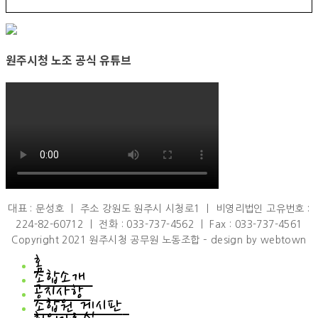
원주시청 노조 공식 유튜브
대표 : 문성호 ㅣ 주소 강원도 원주시 시청로1 ㅣ 비영리법인 고유번호 :
224-82-60712 ㅣ 전화 : 033-737-4562 ㅣ Fax : 033-737-4561
Copyright 2021 원주시청 공무원 노동조합 – design by webtown
홈
조합소개
공지사항
조합소개
조합원 게시판
인사말
공지사항