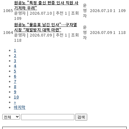
원공노 "특정 출신 편중 인사 직원 사
운
기저하 우려"
1065
영
2026.07.10
1
109
운영자
|
2026.07.10
|
추천 1
|
조회
자
109
원공노 “물음표 남긴 인사”⋯구자열
운
시장 “재발방지 대책 마련”
1064
영
2026.07.09
1
118
운영자
|
2026.07.09
|
추천 1
|
조회
자
118
1
2
3
4
5
6
7
8
9
10
»
마지막
검색