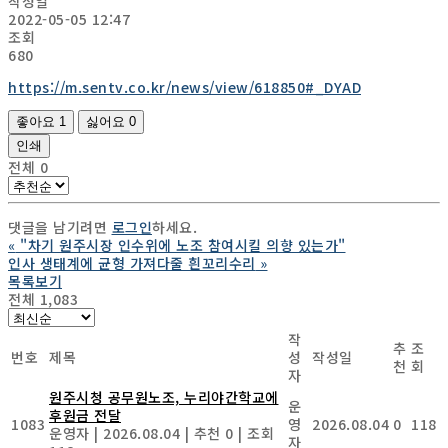
작성일
2022-05-05 12:47
조회
680
https://m.sentv.co.kr/news/view/618850#_DYAD
좋아요
1
싫어요
0
인쇄
전체
0
댓글을 남기려면
로그인
하세요.
«
"차기 원주시장 인수위에 노조 참여시킬 의향 있는가"
인사 생태계에 균형 가져다줄 흰꼬리수리
»
목록보기
전체 1,083
작
추
조
번호
제목
성
작성일
천
회
자
원주시청 공무원노조, 누리야간학교에
운
후원금 전달
1083
영
2026.08.04
0
118
운영자
|
2026.08.04
|
추천 0
|
조회
자