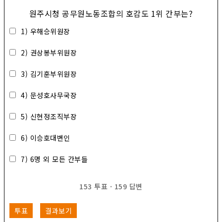
원주시청 공무원노동조합의 호감도 1위 간부는?
1) 우해승위원장
2) 권상봉부위원장
3) 김기훈부위원장
4) 문성호사무국장
5) 신현정조직부장
6) 이승호대변인
7) 6명 외 모든 간부들
153
투표
·
159
답변
투표
결과보기