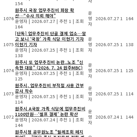
자
154
원주시 국장 업무추진비 파장 확
운
산…“수사 의뢰 해야”
1076
영
2026.07.27
1
164
운영자
|
2026.07.27
|
추천 1
|
조회
자
164
[단독] 업무추진비 단골 결제 업소…알
고 보니 ‘국장’ 가족 식당 이현기 기자
운
1075
이현기 기자
영
2026.07.25
1
138
운영자
|
2026.07.25
|
추천 1
|
조회
자
138
원주시 또 업무추진비 논란..노조 "신
운
속한 대응" (2026. 7. 24 원주MBC)
1074
영
2026.07.25
1
125
운영자
|
2026.07.25
|
추천 1
|
조회
자
125
원주시, 업무추진비 부적절 사용 간부
운
감사 착수
1073
영
2026.07.25
1
114
운영자
|
2026.07.25
|
추천 1
|
조회
자
114
원주시 A국장 가족 식당에 업무추진비
운
1100만원…‘셀프 결제’ 논란 확산
1072
영
2026.07.24
1
144
운영자
|
2026.07.24
|
추천 1
|
조회
자
144
원주시청 공무원노조 "월례조회 폐지