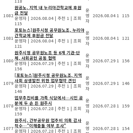
118
원공노, 지역 내 누리야간학교에 후원
운
금 전달
1082
영
2026.08.04
1
115
운영자
|
2026.08.04
|
추천 1
|
조회
자
115
포토뉴스]원주시청 공무원노조, 누리야
운
간학교에 후원금 전달
1081
영
2026.08.04
1
121
운영자
|
2026.08.04
|
추천 1
|
조회
자
121
원주시청 공무원노조 등 6개 기관·단
운
체, 사회공헌 공동 협력
1080
영
2026.07.29
1
156
운영자
|
2026.07.29
|
추천 1
|
조회
자
156
[포토뉴스]원주시청 공무원노조, 지역
운
사회 상생발전 위한 업무협약 견인
1079
영
2026.07.29
1
146
운영자
|
2026.07.29
|
추천 1
|
조회
자
146
업무추진비를 가족 식당에서…시민 공
운
분에 두 손 든 원주시
1078
영
2026.07.28
1
159
운영자
|
2026.07.28
|
추천 1
|
조회
자
159
원주시, 간부공무원 업추비 의혹 감사
운
착수…"이해충돌 여부 조사"
1077
영
2026.07.28
1
154
운영자
|
2026.07.28
|
추천 1
|
조회