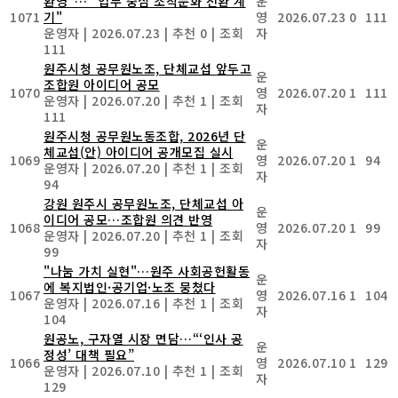
환영"… "업무 중심 조직문화 전환 계
운
1071
기"
영
2026.07.23
0
111
운영자
|
2026.07.23
|
추천 0
|
조회
자
111
원주시청 공무원노조, 단체교섭 앞두고
운
조합원 아이디어 공모
1070
영
2026.07.20
1
111
운영자
|
2026.07.20
|
추천 1
|
조회
자
111
원주시청 공무원노동조합, 2026년 단
운
체교섭(안) 아이디어 공개모집 실시
1069
영
2026.07.20
1
94
운영자
|
2026.07.20
|
추천 1
|
조회
자
94
강원 원주시 공무원노조, 단체교섭 아
운
이디어 공모…조합원 의견 반영
1068
영
2026.07.20
1
99
운영자
|
2026.07.20
|
추천 1
|
조회
자
99
"나눔 가치 실현"…원주 사회공헌활동
운
에 복지법인·공기업·노조 뭉쳤다
1067
영
2026.07.16
1
104
운영자
|
2026.07.16
|
추천 1
|
조회
자
104
원공노, 구자열 시장 면담…“‘인사 공
운
정성’ 대책 필요”
1066
영
2026.07.10
1
129
운영자
|
2026.07.10
|
추천 1
|
조회
자
129