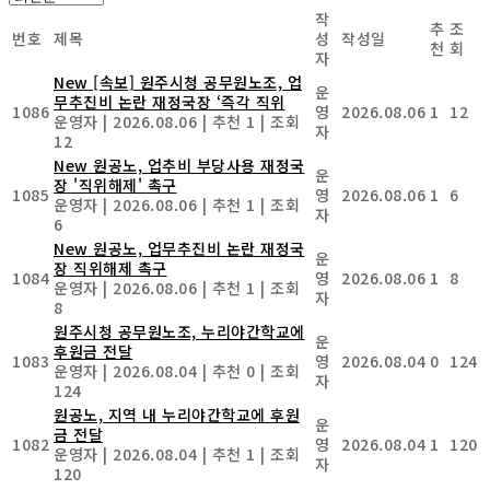
작
추
조
번호
제목
성
작성일
천
회
자
New
[속보] 원주시청 공무원노조, 업
운
무추진비 논란 재정국장 ‘즉각 직위
1086
영
2026.08.06
1
12
운영자
|
2026.08.06
|
추천 1
|
조회
자
12
New
원공노, 업추비 부당사용 재정국
운
장 '직위해제' 촉구
1085
영
2026.08.06
1
6
운영자
|
2026.08.06
|
추천 1
|
조회
자
6
New
원공노, 업무추진비 논란 재정국
운
장 직위해제 촉구
1084
영
2026.08.06
1
8
운영자
|
2026.08.06
|
추천 1
|
조회
자
8
원주시청 공무원노조, 누리야간학교에
운
후원금 전달
1083
영
2026.08.04
0
124
운영자
|
2026.08.04
|
추천 0
|
조회
자
124
원공노, 지역 내 누리야간학교에 후원
운
금 전달
1082
영
2026.08.04
1
120
운영자
|
2026.08.04
|
추천 1
|
조회
자
120