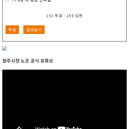
153
투표
·
159
답변
투표
결과보기
원주시청 노조 공식 유튜브
비
디
오
플
레
이
어