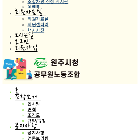
조합차량 신청 게시판
이벤트
회원자료실
회원자료실
회원갤러리
행사사진
오시는길
로그인
회원가입
홈
조합소개
인사말
연혁
조직도
규약/규정
공지사항
공지사항
언론브리핑