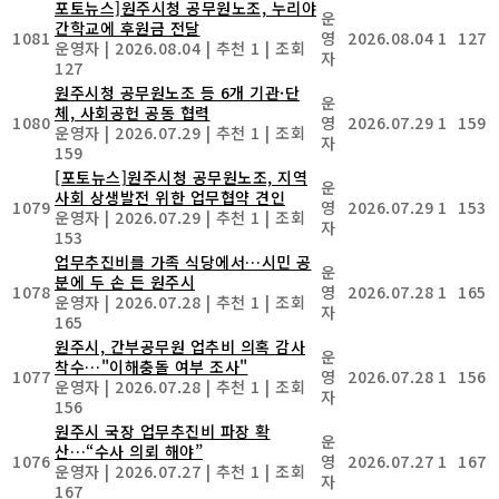
포토뉴스]원주시청 공무원노조, 누리야
운
간학교에 후원금 전달
1081
영
2026.08.04
1
127
운영자
|
2026.08.04
|
추천 1
|
조회
자
127
원주시청 공무원노조 등 6개 기관·단
운
체, 사회공헌 공동 협력
1080
영
2026.07.29
1
159
운영자
|
2026.07.29
|
추천 1
|
조회
자
159
[포토뉴스]원주시청 공무원노조, 지역
운
사회 상생발전 위한 업무협약 견인
1079
영
2026.07.29
1
153
운영자
|
2026.07.29
|
추천 1
|
조회
자
153
업무추진비를 가족 식당에서…시민 공
운
분에 두 손 든 원주시
1078
영
2026.07.28
1
165
운영자
|
2026.07.28
|
추천 1
|
조회
자
165
원주시, 간부공무원 업추비 의혹 감사
운
착수…"이해충돌 여부 조사"
1077
영
2026.07.28
1
156
운영자
|
2026.07.28
|
추천 1
|
조회
자
156
원주시 국장 업무추진비 파장 확
운
산…“수사 의뢰 해야”
1076
영
2026.07.27
1
167
운영자
|
2026.07.27
|
추천 1
|
조회
자
167