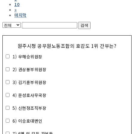
10
»
마지막
검색
원주시청 공무원노동조합의 호감도 1위 간부는?
1) 우해승위원장
2) 권상봉부위원장
3) 김기훈부위원장
4) 문성호사무국장
5) 신현정조직부장
6) 이승호대변인
7) 6명 외 모든 간부들