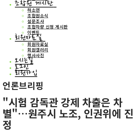
조합원 게시판
하소연
조합원소식
설문조사
조합차량 신청 게시판
이벤트
회원자료실
회원자료실
회원갤러리
행사사진
오시는길
로그인
회원가입
언론브리핑
"시험 감독관 강제 차출은 차
별"…원주시 노조, 인권위에 진
정