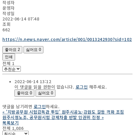
작성자
운영자
작성일
2022-06-14 07:48
조회
662
https://n.news.naver.com/article/001/0013242930?sid=102
좋아요
2
싫어요
0
인쇄
전체
1
2022-06-14 13:12
이 댓글을 읽을 권한이 없습니다.
로그인
해주세요.
좋아요
0
싫어요
0
댓글을 남기려면
로그인
하세요.
«
'지방공무원 시험감독관 투입' 원주시공노·강원도 갈등 격화 조짐
원주시청노조, 공무원시험 강제차출 반발 인권위 진정
»
목록보기
전체 1,086