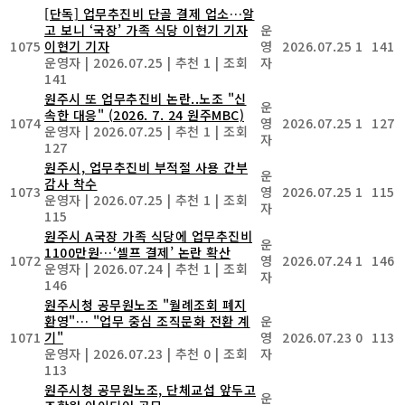
[단독] 업무추진비 단골 결제 업소…알
고 보니 ‘국장’ 가족 식당 이현기 기자
운
1075
이현기 기자
영
2026.07.25
1
141
운영자
|
2026.07.25
|
추천 1
|
조회
자
141
원주시 또 업무추진비 논란..노조 "신
운
속한 대응" (2026. 7. 24 원주MBC)
1074
영
2026.07.25
1
127
운영자
|
2026.07.25
|
추천 1
|
조회
자
127
원주시, 업무추진비 부적절 사용 간부
운
감사 착수
1073
영
2026.07.25
1
115
운영자
|
2026.07.25
|
추천 1
|
조회
자
115
원주시 A국장 가족 식당에 업무추진비
운
1100만원…‘셀프 결제’ 논란 확산
1072
영
2026.07.24
1
146
운영자
|
2026.07.24
|
추천 1
|
조회
자
146
원주시청 공무원노조 "월례조회 폐지
환영"… "업무 중심 조직문화 전환 계
운
1071
기"
영
2026.07.23
0
113
운영자
|
2026.07.23
|
추천 0
|
조회
자
113
원주시청 공무원노조, 단체교섭 앞두고
운