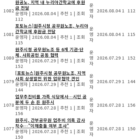
원공노, 지역 내 누리야간학교에 후원
운
금 전달
1082
영
2026.08.04
1
112
운영자
|
2026.08.04
|
추천 1
|
조회
자
112
포토뉴스]원주시청 공무원노조, 누리야
운
간학교에 후원금 전달
1081
영
2026.08.04
1
115
운영자
|
2026.08.04
|
추천 1
|
조회
자
115
원주시청 공무원노조 등 6개 기관·단
운
체, 사회공헌 공동 협력
1080
영
2026.07.29
1
152
운영자
|
2026.07.29
|
추천 1
|
조회
자
152
[포토뉴스]원주시청 공무원노조, 지역
운
사회 상생발전 위한 업무협약 견인
1079
영
2026.07.29
1
144
운영자
|
2026.07.29
|
추천 1
|
조회
자
144
업무추진비를 가족 식당에서…시민 공
운
분에 두 손 든 원주시
1078
영
2026.07.28
1
156
운영자
|
2026.07.28
|
추천 1
|
조회
자
156
원주시, 간부공무원 업추비 의혹 감사
운
착수…"이해충돌 여부 조사"
1077
영
2026.07.28
1
150
운영자
|
2026.07.28
|
추천 1
|
조회
자
150