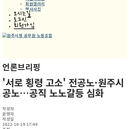
회원갤러리
행사사진
오시는길
로그인
회원가입
언론브리핑
'서로 횡령 고소' 전공노·원주시
공노…공직 노노갈등 심화
작성자
운영자
작성일
2022-10-19 17:49