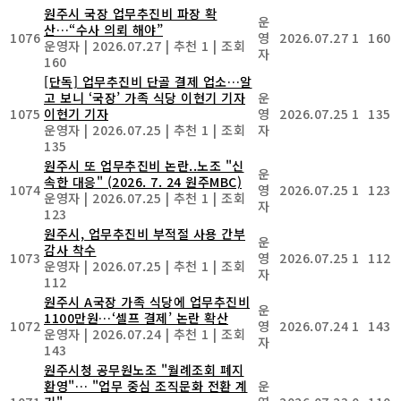
원주시 국장 업무추진비 파장 확
운
산…“수사 의뢰 해야”
1076
영
2026.07.27
1
160
운영자
|
2026.07.27
|
추천 1
|
조회
자
160
[단독] 업무추진비 단골 결제 업소…알
고 보니 ‘국장’ 가족 식당 이현기 기자
운
1075
이현기 기자
영
2026.07.25
1
135
운영자
|
2026.07.25
|
추천 1
|
조회
자
135
원주시 또 업무추진비 논란..노조 "신
운
속한 대응" (2026. 7. 24 원주MBC)
1074
영
2026.07.25
1
123
운영자
|
2026.07.25
|
추천 1
|
조회
자
123
원주시, 업무추진비 부적절 사용 간부
운
감사 착수
1073
영
2026.07.25
1
112
운영자
|
2026.07.25
|
추천 1
|
조회
자
112
원주시 A국장 가족 식당에 업무추진비
운
1100만원…‘셀프 결제’ 논란 확산
1072
영
2026.07.24
1
143
운영자
|
2026.07.24
|
추천 1
|
조회
자
143
원주시청 공무원노조 "월례조회 폐지
환영"… "업무 중심 조직문화 전환 계
운