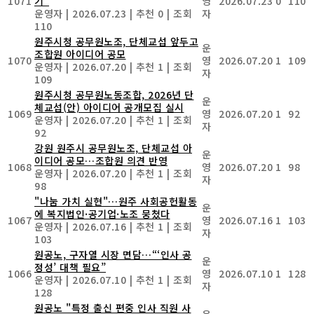
1071
기"
영
2026.07.23
0
110
운영자
|
2026.07.23
|
추천 0
|
조회
자
110
원주시청 공무원노조, 단체교섭 앞두고
운
조합원 아이디어 공모
1070
영
2026.07.20
1
109
운영자
|
2026.07.20
|
추천 1
|
조회
자
109
원주시청 공무원노동조합, 2026년 단
운
체교섭(안) 아이디어 공개모집 실시
1069
영
2026.07.20
1
92
운영자
|
2026.07.20
|
추천 1
|
조회
자
92
강원 원주시 공무원노조, 단체교섭 아
운
이디어 공모…조합원 의견 반영
1068
영
2026.07.20
1
98
운영자
|
2026.07.20
|
추천 1
|
조회
자
98
"나눔 가치 실현"…원주 사회공헌활동
운
에 복지법인·공기업·노조 뭉쳤다
1067
영
2026.07.16
1
103
운영자
|
2026.07.16
|
추천 1
|
조회
자
103
원공노, 구자열 시장 면담…“‘인사 공
운
정성’ 대책 필요”
1066
영
2026.07.10
1
128
운영자
|
2026.07.10
|
추천 1
|
조회
자
128
원공노 "특정 출신 편중 인사 직원 사
운