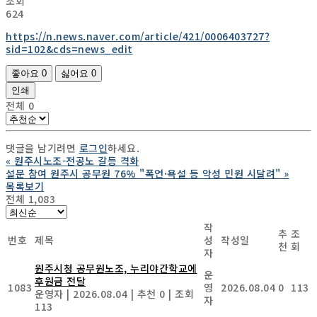
조회
624
https://n.news.naver.com/article/421/0006403727?
sid=102&cds=news_edit
좋아요
0
싫어요
0
인쇄
전체
0
댓글을 남기려면
로그인
하세요.
«
원주시노조-전공노 갈등 격화
설문 참여 원주시 공무원 76% "폭언·욕설 등 악성 민원 시달려"
»
목록보기
전체 1,083
작
추
조
번호
제목
성
작성일
천
회
자
원주시청 공무원노조, 누리야간학교에
운
후원금 전달
1083
영
2026.08.04
0
113
운영자
|
2026.08.04
|
추천 0
|
조회
자
113