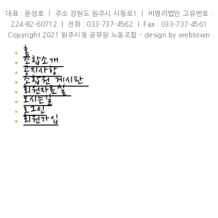
대표 : 문성호 ㅣ 주소 강원도 원주시 시청로1 ㅣ 비영리법인 고유번호 :
224-82-60712 ㅣ 전화 : 033-737-4562 ㅣ Fax : 033-737-4561
Copyright 2021 원주시청 공무원 노동조합 – design by webtown
홈
조합소개
공지사항
조합소개
조합원 게시판
인사말
공지사항
회원자료실
연혁
공지사항
조합원 게시판
조직도
오시는길
언론브리핑
하소연
회원자료실
규약/규정
로그인
조합원소식
회원자료실
설문조사
회원가입
회원갤러리
조합차량 신청 게시판
행사사진
이벤트