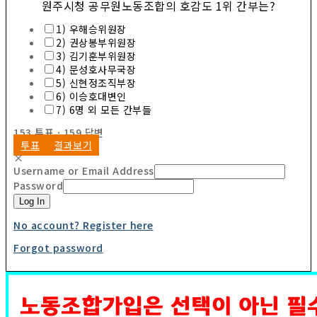
원주시청 공무원노동조합의 호감도 1위 간부는?
1) 우해승위원장
2) 권상봉부위원장
3) 김기훈부위원장
4) 문성호사무국장
5) 신현정조직부장
6) 이승호대변인
7) 6명 외 모든 간부들
153
투표
·
159
답변
투표
결과보기
×
Username or Email Address
Password
Log In
No account? Register here
Forgot password