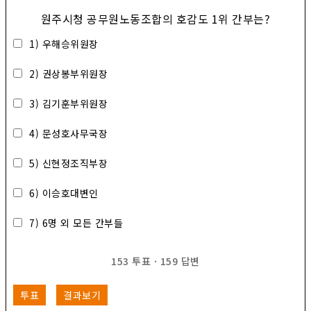
원주시청 공무원노동조합의 호감도 1위 간부는?
1) 우해승위원장
2) 권상봉부위원장
3) 김기훈부위원장
4) 문성호사무국장
5) 신현정조직부장
6) 이승호대변인
7) 6명 외 모든 간부들
153
투표
·
159
답변
투표
결과보기