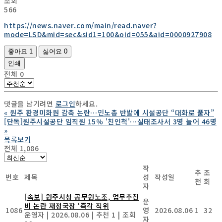
조회
566
https://news.naver.com/main/read.naver?
mode=LSD&mid=sec&sid1=100&oid=055&aid=0000927908
좋아요
1
싫어요
0
인쇄
전체
0
댓글을 남기려면
로그인
하세요.
«
원주 환경미화원 감축 논란…민노총 반발에 시설공단 “대화로 풀자”
[단독]원주시설공단 임직원 15% '친인척'…실태조사서 3명 늘어 46명
»
목록보기
전체 1,086
작
추
조
번호
제목
성
작성일
천
회
자
[속보] 원주시청 공무원노조, 업무추진
운
비 논란 재정국장 ‘즉각 직위
1086
영
2026.08.06
1
32
운영자
|
2026.08.06
|
추천 1
|
조회
자