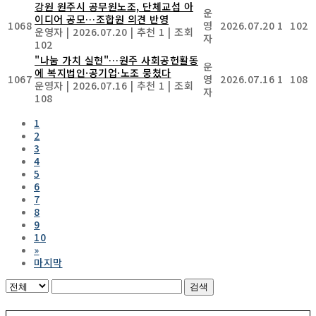
강원 원주시 공무원노조, 단체교섭 아
운
이디어 공모…조합원 의견 반영
1068
영
2026.07.20
1
102
운영자
|
2026.07.20
|
추천 1
|
조회
자
102
"나눔 가치 실현"…원주 사회공헌활동
운
에 복지법인·공기업·노조 뭉쳤다
1067
영
2026.07.16
1
108
운영자
|
2026.07.16
|
추천 1
|
조회
자
108
1
2
3
4
5
6
7
8
9
10
»
마지막
검색