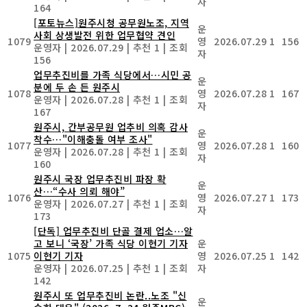
자
164
[포토뉴스]원주시청 공무원노조, 지역
운
사회 상생발전 위한 업무협약 견인
1079
영
2026.07.29
1
156
운영자
|
2026.07.29
|
추천 1
|
조회
자
156
업무추진비를 가족 식당에서…시민 공
운
분에 두 손 든 원주시
1078
영
2026.07.28
1
167
운영자
|
2026.07.28
|
추천 1
|
조회
자
167
원주시, 간부공무원 업추비 의혹 감사
운
착수…"이해충돌 여부 조사"
1077
영
2026.07.28
1
160
운영자
|
2026.07.28
|
추천 1
|
조회
자
160
원주시 국장 업무추진비 파장 확
운
산…“수사 의뢰 해야”
1076
영
2026.07.27
1
173
운영자
|
2026.07.27
|
추천 1
|
조회
자
173
[단독] 업무추진비 단골 결제 업소…알
고 보니 ‘국장’ 가족 식당 이현기 기자
운
1075
이현기 기자
영
2026.07.25
1
142
운영자
|
2026.07.25
|
추천 1
|
조회
자
142
원주시 또 업무추진비 논란..노조 "신
운