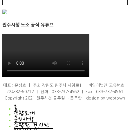
원주시청 노조 공식 유튜브
대표 : 문성호 ㅣ 주소 강원도 원주시 시청로1 ㅣ 비영리법인 고유번호 :
224-82-60712 ㅣ 전화 : 033-737-4562 ㅣ Fax : 033-737-4561
Copyright 2021 원주시청 공무원 노동조합 – design by webtown
홈
조합소개
공지사항
조합소개
조합원 게시판
인사말
공지사항