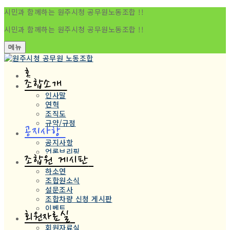
시민과 함께하는 원주시청 공무원노동조합 !!
시민과 함께하는 원주시청 공무원노동조합 !!
메뉴
홈
조합소개
인사말
연혁
조직도
규약/규정
공지사항
공지사항
언론브리핑
조합원 게시판
하소연
조합원소식
설문조사
조합차량 신청 게시판
이벤트
회원자료실
회원자료실