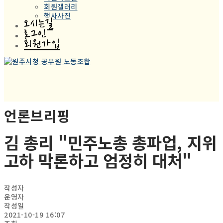
회원갤러리
행사사진
오시는길
로그인
회원가입
언론브리핑
김 총리 "민주노총 총파업, 지위
고하 막론하고 엄정히 대처"
작성자
운영자
작성일
2021-10-19 16:07