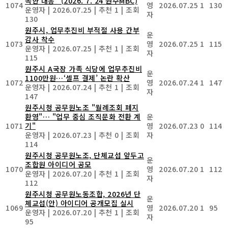
속한 대응" (2026. 7. 24 원주MBC)
1074
영
2026.07.25
1
130
운영자
|
2026.07.25
|
추천 1
|
조회
자
130
원주시, 업무추진비 부적절 사용 간부
운
감사 착수
1073
영
2026.07.25
1
115
운영자
|
2026.07.25
|
추천 1
|
조회
자
115
원주시 A국장 가족 식당에 업무추진비
운
1100만원…‘셀프 결제’ 논란 확산
1072
영
2026.07.24
1
147
운영자
|
2026.07.24
|
추천 1
|
조회
자
147
원주시청 공무원노조 "월례조회 폐지
환영"… "업무 중심 조직문화 전환 계
운
1071
기"
영
2026.07.23
0
114
운영자
|
2026.07.23
|
추천 0
|
조회
자
114
원주시청 공무원노조, 단체교섭 앞두고
운
조합원 아이디어 공모
1070
영
2026.07.20
1
112
운영자
|
2026.07.20
|
추천 1
|
조회
자
112
원주시청 공무원노동조합, 2026년 단
운
체교섭(안) 아이디어 공개모집 실시
1069
영
2026.07.20
1
95
운영자
|
2026.07.20
|
추천 1
|
조회
자
95