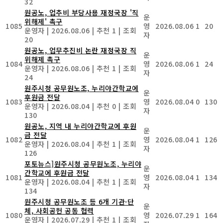
32
원공노, 업추비 부당사용 재정국장 '직
운
위해제' 촉구
1085
영
2026.08.06
1
20
운영자
|
2026.08.06
|
추천 1
|
조회
자
20
원공노, 업무추진비 논란 재정국장 직
운
위해제 촉구
1084
영
2026.08.06
1
24
운영자
|
2026.08.06
|
추천 1
|
조회
자
24
원주시청 공무원노조, 누리야간학교에
운
후원금 전달
1083
영
2026.08.04
0
130
운영자
|
2026.08.04
|
추천 0
|
조회
자
130
원공노, 지역 내 누리야간학교에 후원
운
금 전달
1082
영
2026.08.04
1
126
운영자
|
2026.08.04
|
추천 1
|
조회
자
126
포토뉴스]원주시청 공무원노조, 누리야
운
간학교에 후원금 전달
1081
영
2026.08.04
1
134
운영자
|
2026.08.04
|
추천 1
|
조회
자
134
원주시청 공무원노조 등 6개 기관·단
운
체, 사회공헌 공동 협력
1080
영
2026.07.29
1
164
운영자
|
2026.07.29
|
추천 1
|
조회