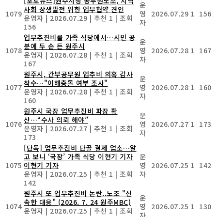
[포토뉴스]원주시청 공무원노조, 지역
운
사회 상생발전 위한 업무협약 견인
1079
영
2026.07.29
1
156
운영자
|
2026.07.29
|
추천 1
|
조회
자
156
업무추진비를 가족 식당에서…시민 공
운
분에 두 손 든 원주시
1078
영
2026.07.28
1
167
운영자
|
2026.07.28
|
추천 1
|
조회
자
167
원주시, 간부공무원 업추비 의혹 감사
운
착수…"이해충돌 여부 조사"
1077
영
2026.07.28
1
160
운영자
|
2026.07.28
|
추천 1
|
조회
자
160
원주시 국장 업무추진비 파장 확
운
산…“수사 의뢰 해야”
1076
영
2026.07.27
1
173
운영자
|
2026.07.27
|
추천 1
|
조회
자
173
[단독] 업무추진비 단골 결제 업소…알
고 보니 ‘국장’ 가족 식당 이현기 기자
운
1075
이현기 기자
영
2026.07.25
1
142
운영자
|
2026.07.25
|
추천 1
|
조회
자
142
원주시 또 업무추진비 논란..노조 "신
운
속한 대응" (2026. 7. 24 원주MBC)
1074
영
2026.07.25
1
130
운영자
|
2026.07.25
|
추천 1
|
조회
자