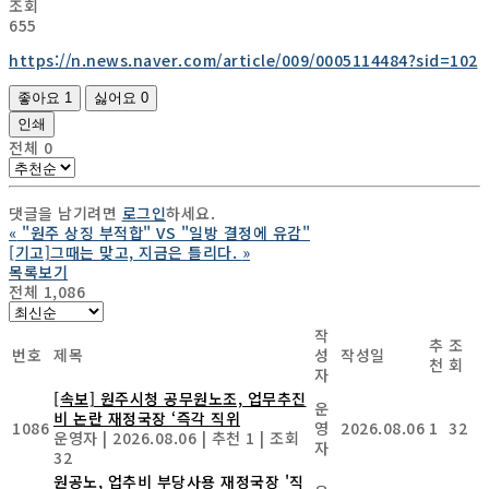
조회
655
https://n.news.naver.com/article/009/0005114484?sid=102
좋아요
1
싫어요
0
인쇄
전체
0
댓글을 남기려면
로그인
하세요.
«
"원주 상징 부적합" VS "일방 결정에 유감"
[기고]그때는 맞고, 지금은 틀리다.
»
목록보기
전체 1,086
작
추
조
번호
제목
성
작성일
천
회
자
[속보] 원주시청 공무원노조, 업무추진
운
비 논란 재정국장 ‘즉각 직위
1086
영
2026.08.06
1
32
운영자
|
2026.08.06
|
추천 1
|
조회
자
32
원공노, 업추비 부당사용 재정국장 '직