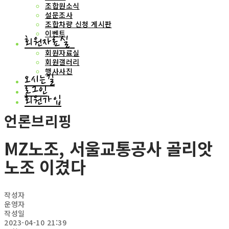
조합원소식
설문조사
조합차량 신청 게시판
이벤트
회원자료실
회원자료실
회원갤러리
행사사진
오시는길
로그인
회원가입
언론브리핑
MZ노조, 서울교통공사 골리앗
노조 이겼다
작성자
운영자
작성일
2023-04-10 21:39