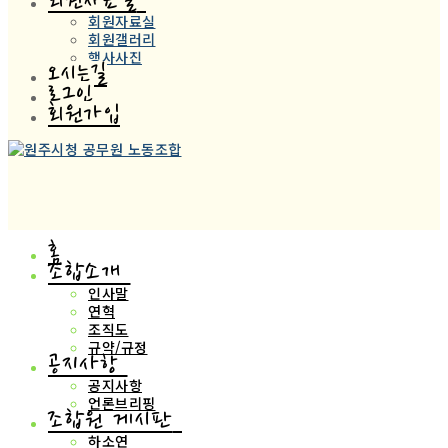
회원자료실
회원자료실
회원갤러리
행사사진
오시는길
로그인
회원가입
홈
조합소개
인사말
연혁
조직도
규약/규정
공지사항
공지사항
언론브리핑
조합원 게시판
하소연