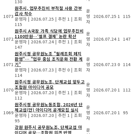
130
원주시, 업무추진비 부적절 사용 간부
운
감사 착수
1073
영
2026.07.25
1
115
운영자
|
2026.07.25
|
추천 1
|
조회
자
115
원주시 A국장 가족 식당에 업무추진비
운
1100만원…‘셀프 결제’ 논란 확산
1072
영
2026.07.24
1
147
운영자
|
2026.07.24
|
추천 1
|
조회
자
147
원주시청 공무원노조 "월례조회 폐지
환영"… "업무 중심 조직문화 전환 계
운
1071
기"
영
2026.07.23
0
114
운영자
|
2026.07.23
|
추천 0
|
조회
자
114
원주시청 공무원노조, 단체교섭 앞두고
운
조합원 아이디어 공모
1070
영
2026.07.20
1
112
운영자
|
2026.07.20
|
추천 1
|
조회
자
112
원주시청 공무원노동조합, 2026년 단
운
체교섭(안) 아이디어 공개모집 실시
1069
영
2026.07.20
1
95
운영자
|
2026.07.20
|
추천 1
|
조회
자
95
강원 원주시 공무원노조, 단체교섭 아
운
이디어 공모…조합원 의견 반영