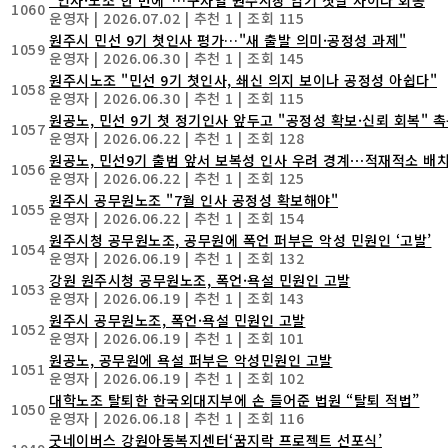
1060
운영자
|
2026.07.02
|
추천 1
|
조회 115
원주시 민선 9기 첫인사 평가…"새 출발 의미·공정성 과제"
1059
운영자
|
2026.06.30
|
추천 1
|
조회 145
원주시노조 "민선 9기 첫인사, 쇄신 의지 보이나 공정성 아쉽다"
1058
운영자
|
2026.06.30
|
추천 1
|
조회 115
원공노, 민선 9기 첫 정기인사 앞두고 "공정성 확보·신뢰 회복" 
1057
운영자
|
2026.06.22
|
추천 1
|
조회 128
원공노, 민선9기 출범 앞서 보복성 인사 우려 경계⋯적재적소 배
1056
운영자
|
2026.06.22
|
추천 1
|
조회 125
원주시 공무원노조 "7월 인사 공정성 확보해야"
1055
운영자
|
2026.06.22
|
추천 1
|
조회 154
원주시청 공무원노조, 공무원에 폭언 퍼부은 악성 민원인 ‘고발’
1054
운영자
|
2026.06.19
|
추천 1
|
조회 132
강원 원주시청 공무원노조, 폭언·욕설 민원인 고발
1053
운영자
|
2026.06.19
|
추천 1
|
조회 143
원주시 공무원노조, 폭언·욕설 민원인 고발
1052
운영자
|
2026.06.19
|
추천 1
|
조회 101
원공노, 공무원에 욕설 퍼부은 악성민원인 고발
1051
운영자
|
2026.06.19
|
추천 1
|
조회 102
대학노조 탈퇴한 한국외대지부에 손 들어준 법원 “탈퇴 적법”
1050
운영자
|
2026.06.18
|
추천 1
|
조회 116
굿네이버스 강원아동복지센터‘꿈지락 프로젝트 선포식’