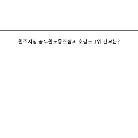
원주시청 공무원노동조합의 호감도 1위 간부는?