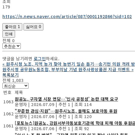
조회
179
https://n.news.naver.com/article/087/0001192866?sid=102
좋아요
1
싫어요
0
인쇄
전체
0
댓글을 남기려면
로그인
하세요.
«
원주시청 노조, 지역 농가 찾아 농번기 일손 돕기…송기헌 의원 격려 
원주시청 공무원노동조합, 부부의날 기념 원주사랑상품권 지급 이벤트
»
목록보기
전체 1,083
번호
제목
원공노, 구자열 시장 면담…'인사 공정성' 논란 대책 요구
1063
운영자
|
2026.07.09
|
추천 1
|
조회 114
"꾸준한 관심·지원"…원주시노조, 올해도 보호아동 후원
1062
운영자
|
2026.07.06
|
추천 1
|
조회 120
[포토뉴스]원공노, 강원서부아동보호기관에 학대 피해 아동 후원
1061
운영자
|
2026.07.06
|
추천 1
|
조회 92
"인사·노조 한 번에"…구자열 원주시장 임기 첫날 사이다 회동