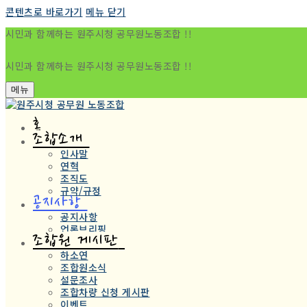
콘텐츠로 바로가기
메뉴
닫기
시민과 함께하는 원주시청 공무원노동조합 !!
시민과 함께하는 원주시청 공무원노동조합 !!
메뉴
홈
조합소개
인사말
연혁
조직도
규약/규정
공지사항
공지사항
언론브리핑
조합원 게시판
하소연
조합원소식
설문조사
조합차량 신청 게시판
이벤트