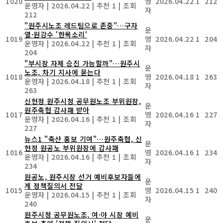
1020
영
2026.04.22
1
212
운영자
|
2026.04.22
|
추천 1
|
조회
자
212
"원주시노조 레드팀으로 존중"…구자
운
열·원강수 '한목소리'
1019
영
2026.04.22
1
204
운영자
|
2026.04.22
|
추천 1
|
조회
자
204
"부시장 자체 승진 가능할까"…원주시
운
노조, 차기 지사에 묻는다
1018
영
2026.04.18
1
263
운영자
|
2026.04.18
|
추천 1
|
조회
자
263
신현정 원주시청 공무원노조 부위원장,
운
원주축협 감사패 받아
1017
영
2026.04.16
1
227
운영자
|
2026.04.16
|
추천 1
|
조회
자
227
뉴스1 "축산 홍보 기여"…원주축협, 신
운
현정 원공노 부위원장에 감사패
1016
영
2026.04.16
1
234
운영자
|
2026.04.16
|
추천 1
|
조회
자
234
원공노, 원주시장 선거 예비후보자들에
운
게 정책질의서 전달
1015
영
2026.04.15
1
240
운영자
|
2026.04.15
|
추천 1
|
조회
자
240
원주시청 공무원노조, 여·야 시장 예비
운