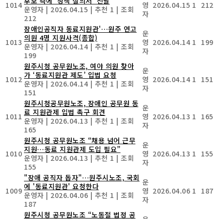
후보 측에 '정책 질의서' 전달
1014
영
2026.04.15
1
212
운영자
|
2026.04.15
|
추천 1
|
조회
자
212
장애인공직자 동료지원관'…원주 연고
운
의원 4명 지원사격(종합)
1013
영
2026.04.14
1
199
운영자
|
2026.04.14
|
추천 1
|
조회
자
199
원주시청 공무원노조, 여야 의원 찾아
운
가 ‘동료지원관 제도’ 입법 요청
1012
영
2026.04.14
1
151
운영자
|
2026.04.14
|
추천 1
|
조회
자
151
원주시청공무원노조, 장애인 공무원 동
운
료 지원관제 입법 촉구 회견
1011
영
2026.04.13
1
165
운영자
|
2026.04.13
|
추천 1
|
조회
자
165
원주시청 공무원노조 “채용 넘어 근무
운
지원…동료 지원관제 도입 필요”
1010
영
2026.04.13
1
155
운영자
|
2026.04.13
|
추천 1
|
조회
자
155
"장애 공직자 돕자"…원주시노조, 국회
운
에 '동료지원관' 요청한다
1009
영
2026.04.06
1
187
운영자
|
2026.04.06
|
추천 1
|
조회
자
187
원주시청 공무원노조 “노동절 법정 공
운