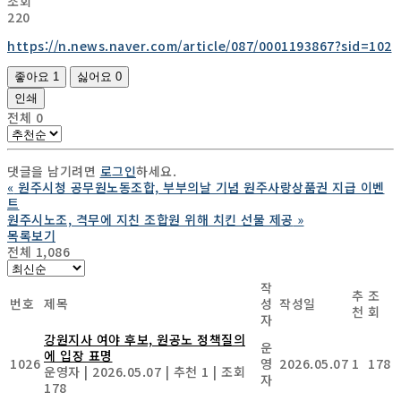
조회
220
https://n.news.naver.com/article/087/0001193867?sid=102
좋아요
1
싫어요
0
인쇄
전체
0
댓글을 남기려면
로그인
하세요.
«
원주시청 공무원노동조합, 부부의날 기념 원주사랑상품권 지급 이벤
트
원주시노조, 격무에 지친 조합원 위해 치킨 선물 제공
»
목록보기
전체 1,086
작
추
조
번호
제목
성
작성일
천
회
자
강원지사 여야 후보, 원공노 정책질의
운
에 입장 표명
1026
영
2026.05.07
1
178
운영자
|
2026.05.07
|
추천 1
|
조회
자
178