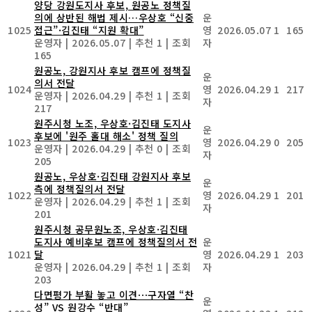
양당 강원도지사 후보, 원공노 정책질
의에 상반된 해법 제시…우상호 “신중
운
1025
접근”·김진태 “지원 확대”
영
2026.05.07
1
165
운영자
|
2026.05.07
|
추천 1
|
조회
자
165
원공노, 강원지사 후보 캠프에 정책질
운
의서 전달
1024
영
2026.04.29
1
217
운영자
|
2026.04.29
|
추천 1
|
조회
자
217
원주시청 노조, 우상호·김진태 도지사
운
후보에 '원주 홀대 해소' 정책 질의
1023
영
2026.04.29
0
205
운영자
|
2026.04.29
|
추천 0
|
조회
자
205
원공노, 우상호·김진태 강원지사 후보
운
측에 정책질의서 전달
1022
영
2026.04.29
1
201
운영자
|
2026.04.29
|
추천 1
|
조회
자
201
원주시청 공무원노조, 우상호·김진태
도지사 예비후보 캠프에 정책질의서 전
운
1021
달
영
2026.04.29
1
203
운영자
|
2026.04.29
|
추천 1
|
조회
자
203
다면평가 부활 놓고 이견⋯구자열 “찬
운
성” VS 원강수 “반대”