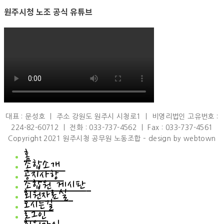
원주시청 노조 공식 유튜브
대표 : 문성호 ㅣ 주소 강원도 원주시 시청로1 ㅣ 비영리법인 고유번호 :
224-82-60712 ㅣ 전화 : 033-737-4562 ㅣ Fax : 033-737-4561
Copyright 2021 원주시청 공무원 노동조합 – design by webtown
홈
조합소개
공지사항
조합소개
조합원 게시판
인사말
공지사항
회원자료실
연혁
공지사항
조합원 게시판
조직도
오시는길
언론브리핑
하소연
회원자료실
규약/규정
로그인
조합원소식
회원자료실
설문조사
회원갤러리