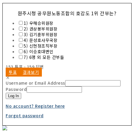
원주시청 공무원노동조합의 호감도 1위 간부는?
1) 우해승위원장
2) 권상봉부위원장
3) 김기훈부위원장
4) 문성호사무국장
5) 신현정조직부장
6) 이승호대변인
7) 6명 외 모든 간부들
153
투표
·
159
답변
투표
결과보기
×
Username or Email Address
Password
Log In
No account? Register here
Forgot password