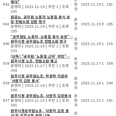
해야"
942
영
2025.11.19
1
281
운영자
|
2025.11.19
|
추천 1
|
조회
자
281
원공노, 공무원 노동자 노동절 휴식 보
운
장 헌법소원 심판 청구
941
영
2025.11.19
0
285
운영자
|
2025.11.19
|
추천 0
|
조회
자
285
“공무원도 노동자, 노동절 휴식 보장”…
운
원주시청 공무원노조 헌법소원 청구
940
영
2025.11.19
1
315
운영자
|
2025.11.19
|
추천 1
|
조회
자
315
[단독] "공무원 '노동절 근무' 위헌"…
운
원주시청 노조, 헌법소원 예고
939
영
2025.11.17
1
356
운영자
|
2025.11.17
|
추천 1
|
조회
자
356
원주시청 공무원노조, 박정하 의원과
운
‘사랑의 김장 봉사’
938
영
2025.11.16
1
300
운영자
|
2025.11.16
|
추천 1
|
조회
자
300
원주시청 공무원노조, 사랑의 김장봉사
운
937
운영자
|
2025.11.15
|
추천 1
|
조회
영
2025.11.15
1
301
301
자
원주시청공무원노조, '사랑의 김장 봉
운
사'로 지역사회 온정 나눔