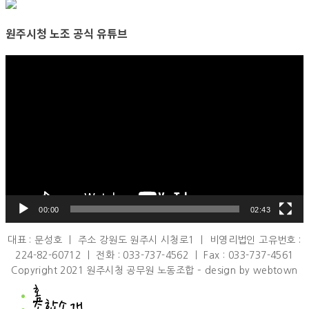
원주시청 노조 공식 유튜브
비
디
오
플
레
이
어
00:00
02:43
대표 : 문성호 ㅣ 주소 강원도 원주시 시청로1 ㅣ 비영리법인 고유번호 :
224-82-60712 ㅣ 전화 : 033-737-4562 ㅣ Fax : 033-737-4561
Copyright 2021 원주시청 공무원 노동조합 – design by webtown
홈
조합소개