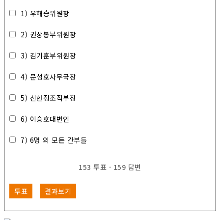
1) 우해승위원장
2) 권상봉부위원장
3) 김기훈부위원장
4) 문성호사무국장
5) 신현정조직부장
6) 이승호대변인
7) 6명 외 모든 간부들
153
투표
·
159
답변
투표
결과보기