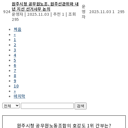
원주시청 공무원노조, 원주선관위와 내
운
년 지선 선거사무 논의
924
영
2025.11.03
1
295
운영자
|
2025.11.03
|
추천 1
|
조회
자
295
처음
«
1
2
3
4
5
6
7
8
9
10
»
마지막
검색
원주시청 공무원노동조합의 호감도 1위 간부는?