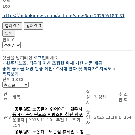
조회
166
https://m.kukinews.com/article/view/kuk202605180131
좋아요
1
싫어요
0
인쇄
전체
0
댓글을 남기려면
로그인
하세요.
«
원주시노조, 격무에 지친 조합원 위해 치킨 선물 제공
종이 공보물 대량 발송 여전⋯“시대 변화 못 따라가” 지적도
»
목록보기
전체 1,083
작
번
추
조
제목
성
작성일
호
천
회
자
"공무원도 노동절에 쉬어야"… 원주시
운
등 4개 공무원노조 헌법소원 심판 청구
943
영
2025.11.19
1
254
운영자
|
2025.11.19
|
추천 1
|
조회
자
254
"공무원도 노동자…노동절 휴식권 보장
운