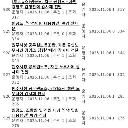
[포토뉴스]원공노, 자문 공인노무사인
운
강영조·김형찬에 감사패 전달
930
영
2025.11.06
1
317
운영자
|
2025.11.06
|
추천 1
|
조회
자
317
원공노, '악성민원 대응방안' 특강 안내
운
문
929
영
2025.11.06
0
334
운영자
|
2025.11.06
|
추천 0
|
조회
자
334
원주시청 공무원노동조합, 자문 공인노
운
무사인 강영조·김형찬에게 감사패 전달
928
영
2025.11.06
1
344
운영자
|
2025.11.06
|
추천 1
|
조회
자
344
원주시청 공무원노조, 자문 노무사에 감
운
사패 전달
927
영
2025.11.06
1
332
운영자
|
2025.11.06
|
추천 1
|
조회
자
332
원주시청 공무원노조, 강영조·김형찬 노
운
무사에 감사패 전달
926
영
2025.11.06
1
285
운영자
|
2025.11.06
|
추천 1
|
조회
자
285
원공노, 조합원 및 직원 대상 ‘악성민원
운
대응방안’ 특강 개최
925
영
2025.11.04
1
276
운영자
|
2025.11.04
|
추천 1
|
조회
자
276