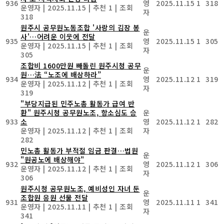
936
영
2025.11.15
1
318
운영자
|
2025.11.15
|
추천 1
|
조회
자
318
원주시 공무원노동조합 '사랑의 김장 봉
운
사'…어려운 이웃에 전달
935
영
2025.11.15
1
305
운영자
|
2025.11.15
|
추천 1
|
조회
자
305
조합비 1600만원 빼돌린 원주시청 공무
운
원…法 “노조에 배상하라”
934
영
2025.11.12
1
319
운영자
|
2025.11.12
|
추천 1
|
조회
자
319
"부당지급된 민주노총 활동가 급여 반
환" 원주시청 공무원노조, 항소심도 승
운
933
소
영
2025.11.12
1
282
운영자
|
2025.11.12
|
추천 1
|
조회
자
282
민노총 활동가 부적절 임금 판결…법원
운
"원공노에 배상해야"
932
영
2025.11.12
1
306
운영자
|
2025.11.12
|
추천 1
|
조회
자
306
원주시청 공무원노조, 예비성인 자녀 둔
운
조합원 응원 선물 전달
931
영
2025.11.11
1
341
운영자
|
2025.11.11
|
추천 1
|
조회
자
341