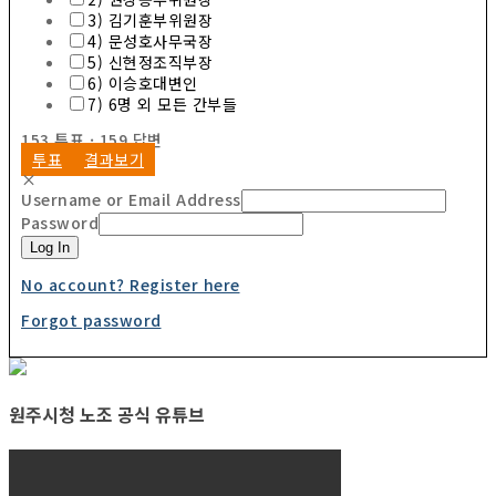
3) 김기훈부위원장
4) 문성호사무국장
5) 신현정조직부장
6) 이승호대변인
7) 6명 외 모든 간부들
153
투표
·
159
답변
투표
결과보기
×
Username or Email Address
Password
Log In
No account? Register here
Forgot password
원주시청 노조 공식 유튜브