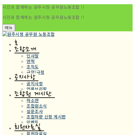
콘
메
닫
시민과 함께하는 원주시청 공무원노동조합 !!
텐
뉴
기
시민과 함께하는 원주시청 공무원노동조합 !!
츠
로
바
메뉴
로
가
홈
기
조합소개
인사말
연혁
조직도
규약/규정
공지사항
공지사항
언론브리핑
조합원 게시판
하소연
조합원소식
설문조사
조합차량 신청 게시판
이벤트
회원자료실
회원자료실