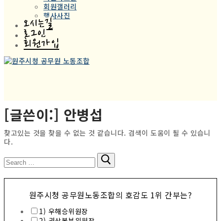
회원갤러리
행사사진
오시는길
로그인
회원가입
[글쓴이:]
안병섭
찾고있는 것을 찾을 수 없는 것 같습니다. 검색이 도움이 될 수 있습니
다.
검
색
:
원주시청 공무원노동조합의 호감도 1위 간부는?
1) 우해승위원장
2) 권상봉부위원장