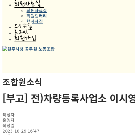
회원자료실
회원자료실
회원갤러리
행사사진
오시는길
로그인
회원가입
조합원소식
[부고] 전)차량등록사업소 이시
작성자
운영자
작성일
2023-10-29 16:47