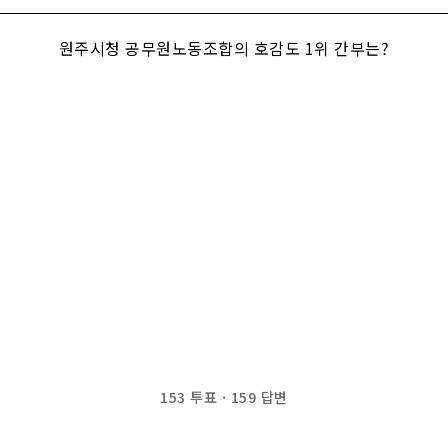
원주시청 공무원노동조합의 호감도 1위 간부는?
153
투표
·
159
답변