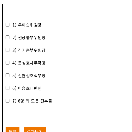
1) 우해승위원장
2) 권상봉부위원장
3) 김기훈부위원장
4) 문성호사무국장
5) 신현정조직부장
6) 이승호대변인
7) 6명 외 모든 간부들
투표
결과보기