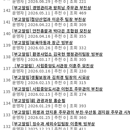
운영자
|
2026.06.29
|
추천 0
|
조회 221
[부고알림] 경영관리과 왕희남 주무관 부친상
142
운영자
|
2026.05.11
|
추천 0
|
조회 469
[부고알림]첨단산업과 이은주 팀장 부친상
141
운영자
|
2026.04.22
|
추천 0
|
조회 309
[부고알림] 안전총괄과 박다은 조합원 모친상
140
운영자
|
2026.04.16
|
추천 0
|
조회 355
[부고알림]보육아동과 장근 빙부상
139
운영자
|
2026.03.26
|
추천 0
|
조회 332
[부고알림] 환경사업소 김국현 행정관리팀장 빙부상
138
운영자
|
2026.03.17
|
추천 0
|
조회 305
〔부고알림〕시립중앙도서관장 이훈주 모친상
137
운영자
|
2026.03.16
|
추천 0
|
조회 230
[부고알림]생활보장과 김희경 팀장의 시모상
136
운영자
|
2026.02.15
|
추천 0
|
조회 315
[부고알림] 시립중앙도서관 이현조 주무관의 부친상
135
운영자
|
2026.02.15
|
추천 0
|
조회 274
[부고알림]前 관광과장 홍순필
134
운영자
|
2026.01.29
|
추천 0
|
조회 393
[부고알림] 위생과 안지훈 주무관의 부친·우산동 권지원 주무관 시
133
운영자
|
2026.01.25
|
추천 0
|
조회 360
[부고알림] 징수과 세외수입팀장 이종복 빙부상
132
운영자
|
2025.12.23
|
추천 0
|
조회 411