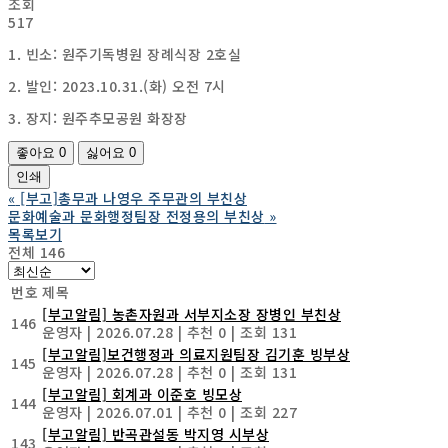
조회
517
1. 빈소: 원주기독병원 장례식장 2호실
2. 발인: 2023.10.31.(화) 오전 7시
3. 장지: 원주추모공원 화장장
좋아요
0
싫어요
0
인쇄
«
[부고]총무과 나영우 주무관의 부친상
문화예술과 문화행정팀장 전정용의 부친상
»
목록보기
전체 146
번호
제목
[부고알림] 농촌자원과 서부지소장 장병인 부친상
146
운영자
|
2026.07.28
|
추천 0
|
조회 131
[부고알림]보건행정과 의료지원팀장 김기훈 빙부상
145
운영자
|
2026.07.28
|
추천 0
|
조회 131
[부고알림] 회계과 이준호 빙모상
144
운영자
|
2026.07.01
|
추천 0
|
조회 227
[부고알림] 반곡관설동 박지영 시부상
143