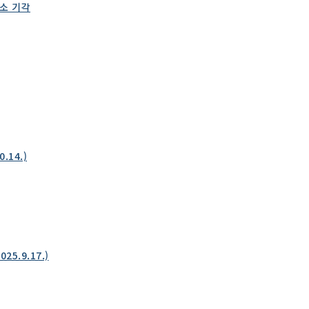
항소 기각
14.)
5.9.17.)