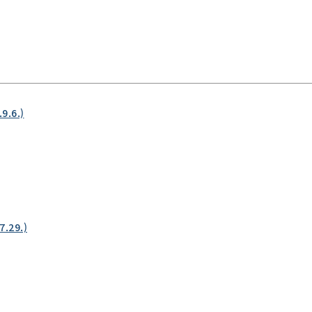
.6.)
29.)