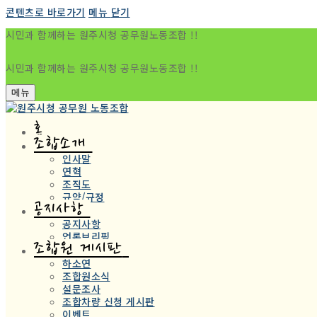
콘텐츠로 바로가기
메뉴
닫기
시민과 함께하는 원주시청 공무원노동조합 !!
시민과 함께하는 원주시청 공무원노동조합 !!
메뉴
홈
조합소개
인사말
연혁
조직도
규약/규정
공지사항
공지사항
언론브리핑
조합원 게시판
하소연
조합원소식
설문조사
조합차량 신청 게시판
이벤트