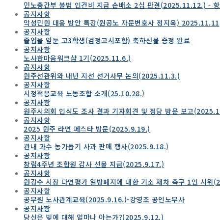
민노총간부 불법 인건비 지급 손배소 2심 판결(2025.11.12.) - 
공지사항
악성민원 대응 방안 특강(원공노 자문변호사 정지욱) 2025.11.11
공지사항
졸업을 앞둔 고3학생(검정고시포함) 축하선물 증정 완료
공지사항
노사한마음워크샵 1기(2025.11.6.)
공지사항
원주선관위와 내년 지선 선거사무 논의(2025.11.3.)
공지사항
시정적응교육 노동조합 소개(25.10.28.)
공지사항
원주시의회 인식도 조사 결과 기자회견 및 정당 방문 보고(2025.10.
공지사항
2025 원주 라면 페스타 방문(2025.9.19.)
공지사항
관내 과수 농가돕기 사과 판매 행사(2025.9.18.)
공지사항
창립4주년 조합원 감사 선물 지급(2025.9.17.)
공지사항
원강수 시장 다면평가 일방폐지에 대한 기소 재차 촉구 1인 시위(202
공지사항
공무원 노사관계교육(2025.9.16.)-강영조 공인노무사
공지사항
당신은 빚에 대해 얼마나 아는가?(2025.9.12.)