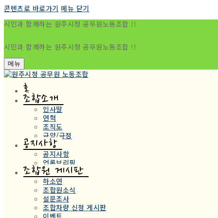
콘텐츠로 바로가기
메뉴
닫기
시민과 함께하는 원주시청 공무원노동조합 !!
시민과 함께하는 원주시청 공무원노동조합 !!
메뉴
홈
조합소개
인사말
연혁
조직도
규약/규정
공지사항
공지사항
언론브리핑
조합원 게시판
하소연
조합원소식
설문조사
조합차량 신청 게시판
이벤트