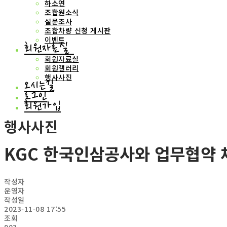
하소연
조합원소식
설문조사
조합차량 신청 게시판
이벤트
회원자료실
회원자료실
회원갤러리
행사사진
오시는길
로그인
회원가입
행사사진
KGC 한국인삼공사와 업무협약 체결(
작성자
운영자
작성일
2023-11-08 17:55
조회
903