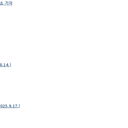
항소 기각
14.)
5.9.17.)