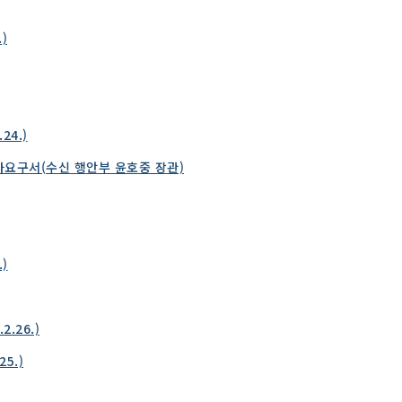
)
24.)
사요구서(수신 행안부 윤호중 장관)
)
.26.)
5.)