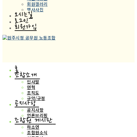
회원갤러리
행사사진
오시는길
로그인
회원가입
홈
조합소개
인사말
연혁
조직도
규약/규정
공지사항
공지사항
언론브리핑
조합원 게시판
하소연
조합원소식