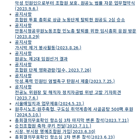
악성 민원인으로부터 조합원 보호, 원공노 법률 자문 업무협약식
(2023.9.6.)
공지사항
조합원 투표 총회로 상급 노동단체 탈퇴한 원공도 2심 승소
공지사항
안동시청공무원노동조합 민노총 탈퇴를 위한 임시총회 응원 방문
(2023.8.29)
공지사항
가시박 제거 봉사활동(2023.8.26.)
공지사항
원공노 제2대 임원선거 결과
공지사항
조합원 단체 영화관람(밀수, 2023.7.26)
공지사항
악성.폭력 민원인 엄벌촉구 탄원서 제출(2023.7.25.)
공지사항
전공노 위원장 잋 해직자 정치자금법 위반 고발 기자회견
(2023.7.6.)
서울매일치과 업무제휴(2024.5.23.)
원주시노조·원주축협, 구도심 취약계층에 사골곰탕 500팩 후원
(2024.5.10.)
총회결의무효확인 항소심 3차 마지막 변론 참석(2023.7.21)
승진조합원 축하 쿠키 전달(2023.7.11.)
시장, 부시장 명예조합원 가입(2023.6.30)
총회결의무효확인 항소심 2차 변론 참석(2023.6.23)