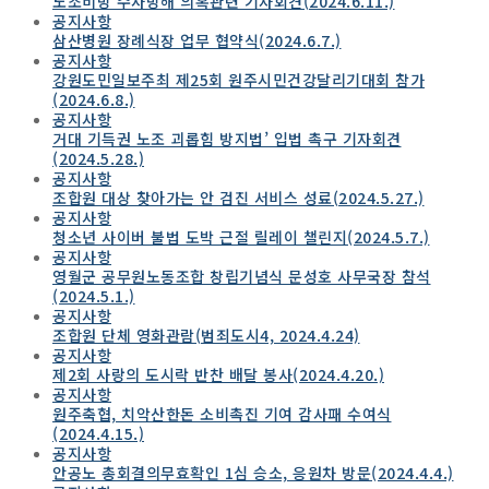
노조비방 수사방해 의혹관련 기자회견(2024.6.11.)
공지사항
삼산병원 장례식장 업무 협약식(2024.6.7.)
공지사항
강원도민일보주최 제25회 원주시민건강달리기대회 참가
(2024.6.8.)
공지사항
거대 기득권 노조 괴롭힘 방지법’ 입법 촉구 기자회견
(2024.5.28.)
공지사항
조합원 대상 찾아가는 안 검진 서비스 성료(2024.5.27.)
공지사항
청소년 사이버 불법 도박 근절 릴레이 챌린지(2024.5.7.)
공지사항
영월군 공무원노동조합 창립기념식 문성호 사무국장 참석
(2024.5.1.)
공지사항
조합원 단체 영화관람(범죄도시4, 2024.4.24)
공지사항
제2회 사랑의 도시락 반찬 배달 봉사(2024.4.20.)
공지사항
원주축협, 치악산한돈 소비촉진 기여 감사패 수여식
(2024.4.15.)
공지사항
안공노 총회결의무효확인 1심 승소, 응원차 방문(2024.4.4.)