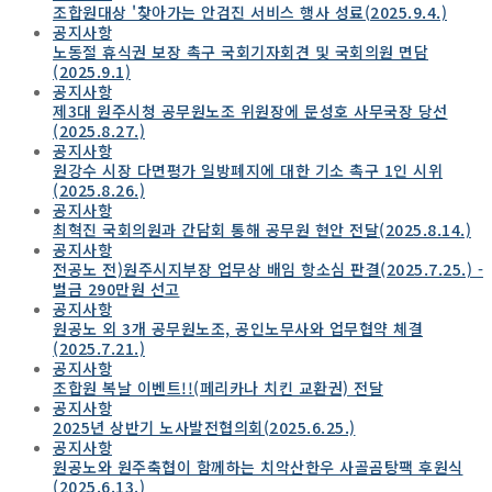
조합원대상 '찾아가는 안검진 서비스 행사 성료(2025.9.4.)
공지사항
노동절 휴식권 보장 촉구 국회기자회견 및 국회의원 면담
(2025.9.1)
공지사항
제3대 원주시청 공무원노조 위원장에 문성호 사무국장 당선
(2025.8.27.)
공지사항
원강수 시장 다면평가 일방폐지에 대한 기소 촉구 1인 시위
(2025.8.26.)
공지사항
최혁진 국회의원과 간담회 통해 공무원 현안 전달(2025.8.14.)
공지사항
전공노 전)원주시지부장 업무상 배임 항소심 판결(2025.7.25.) -
벌금 290만원 선고
공지사항
원공노 외 3개 공무원노조, 공인노무사와 업무협약 체결
(2025.7.21.)
공지사항
조합원 복날 이벤트!!(페리카나 치킨 교환권) 전달
공지사항
2025년 상반기 노사발전협의회(2025.6.25.)
공지사항
원공노와 원주축협이 함께하는 치악산한우 사골곰탕팩 후원식
(2025.6.13.)