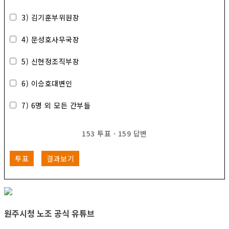
3) 김기훈부위원장
4) 문성호사무국장
5) 신현정조직부장
6) 이승호대변인
7) 6명 외 모든 간부들
153
투표
·
159
답변
투표
결과보기
원주시청 노조 공식 유튜브