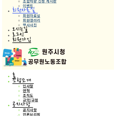
조합차량 신청 게시판
이벤트
회원자료실
회원자료실
회원갤러리
행사사진
오시는길
로그인
회원가입
홈
조합소개
인사말
연혁
조직도
규약/규정
공지사항
공지사항
언론브리핑