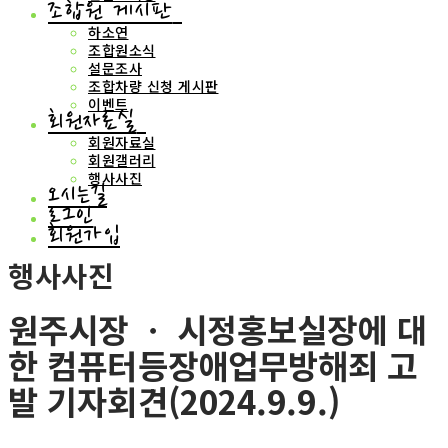
조합원 게시판
하소연
조합원소식
설문조사
조합차량 신청 게시판
이벤트
회원자료실
회원자료실
회원갤러리
행사사진
오시는길
로그인
회원가입
행사사진
원주시장 ㆍ 시정홍보실장에 대
한 컴퓨터등장애업무방해죄 고
발 기자회견(2024.9.9.)