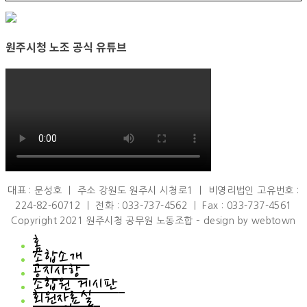
원주시청 노조 공식 유튜브
대표 : 문성호 ㅣ 주소 강원도 원주시 시청로1 ㅣ 비영리법인 고유번호 :
224-82-60712 ㅣ 전화 : 033-737-4562 ㅣ Fax : 033-737-4561
Copyright 2021 원주시청 공무원 노동조합 – design by webtown
홈
조합소개
공지사항
조합소개
조합원 게시판
인사말
공지사항
회원자료실
연혁
공지사항
조합원 게시판