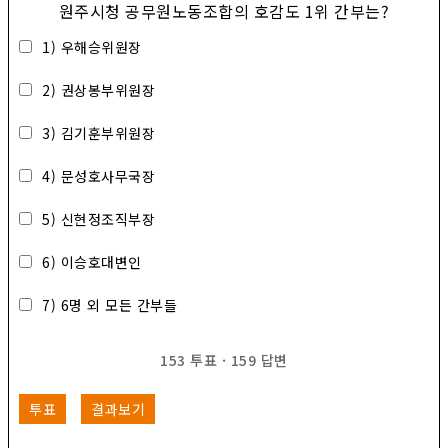
원주시청 공무원노동조합의 호감도 1위 간부는?
1) 우해승위원장
2) 권상봉부위원장
3) 김기훈부위원장
4) 문성호사무국장
5) 신현정조직부장
6) 이승호대변인
7) 6명 외 모든 간부들
153
투표
·
159
답변
투표
결과보기