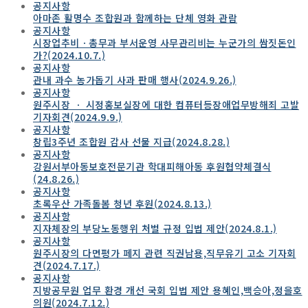
공지사항
아마존 활명수 조합원과 함께하는 단체 영화 관람
공지사항
시장업추비ㆍ총무과 부서운영 사무관리비는 누군가의 쌈짓돈인
가?(2024.10.7.)
공지사항
관내 과수 농가돕기 사과 판매 행사(2024.9.26.)
공지사항
원주시장 ㆍ 시정홍보실장에 대한 컴퓨터등장애업무방해죄 고발
기자회견(2024.9.9.)
공지사항
창립3주년 조합원 감사 선물 지급(2024.8.28.)
공지사항
강원서부아동보호전문기관 학대피해아동 후원협약체결식
(24.8.26.)
공지사항
초록우산 가족돌봄 청년 후원(2024.8.13.)
공지사항
지자체장의 부당노동행위 처벌 규정 입법 제안(2024.8.1.)
공지사항
원주시장의 다면평가 페지 관련 직권남용,직무유기 고소 기자회
견(2024.7.17.)
공지사항
지방공무원 업무 환경 개선 국회 입법 제안 용혜인,백승아,정을호
의원(2024.7.12.)