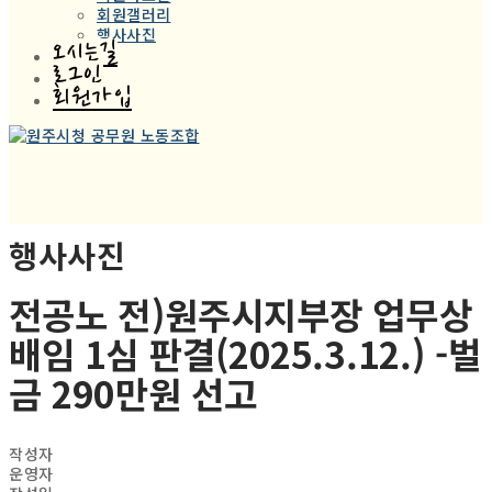
회원갤러리
행사사진
오시는길
로그인
회원가입
행사사진
전공노 전)원주시지부장 업무상
배임 1심 판결(2025.3.12.) -벌
금 290만원 선고
작성자
운영자