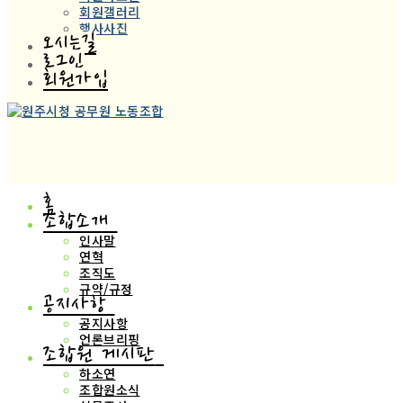
회원갤러리
행사사진
오시는길
로그인
회원가입
홈
조합소개
인사말
연혁
조직도
규약/규정
공지사항
공지사항
언론브리핑
조합원 게시판
하소연
조합원소식