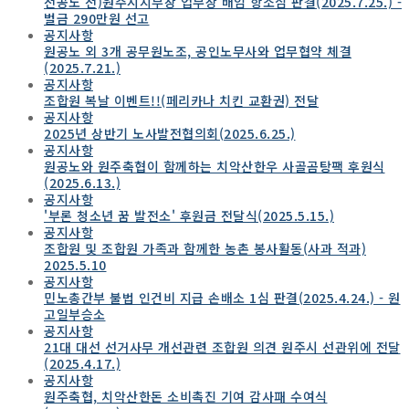
전공노 전)원주시지부장 업무상 배임 항소심 판결(2025.7.25.) -
벌금 290만원 선고
공지사항
원공노 외 3개 공무원노조, 공인노무사와 업무협약 체결
(2025.7.21.)
공지사항
조합원 복날 이벤트!!(페리카나 치킨 교환권) 전달
공지사항
2025년 상반기 노사발전협의회(2025.6.25.)
공지사항
원공노와 원주축협이 함께하는 치악산한우 사골곰탕팩 후원식
(2025.6.13.)
공지사항
'부론 청소년 꿈 발전소' 후원금 전달식(2025.5.15.)
공지사항
조합원 및 조합원 가족과 함께한 농촌 봉사활동(사과 적과)
2025.5.10
공지사항
민노총간부 불법 인건비 지급 손배소 1심 판결(2025.4.24.) - 원
고일부승소
공지사항
21대 대선 선거사무 개선관련 조합원 의견 원주시 선관위에 전달
(2025.4.17.)
공지사항
원주축협, 치악산한돈 소비촉진 기여 감사패 수여식