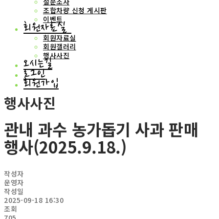
설문조사
조합차량 신청 게시판
이벤트
회원자료실
회원자료실
회원갤러리
행사사진
오시는길
로그인
회원가입
행사사진
관내 과수 농가돕기 사과 판매
행사(2025.9.18.)
작성자
운영자
작성일
2025-09-18 16:30
조회
705