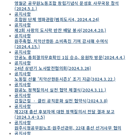
영월군 공무원노동조합 창립기념식 문성호 사무국장 참석
(2024.5.1.)
공지사항
조합원 단체 영화관람(범죄도시4, 2024.4.24)
공지사항
제2회 사랑의 도시락 반찬 배달 봉사(2024.4.20.)
공지사항
원주축협, 치악산한돈 소비촉진 기여 감사패 수여식
(2024.4.15.)
공지사항
안공노 총회결의무효확인 1심 승소, 응원차 방문(2024.4.4.)
공지사항
24년 상반기 노사발전협의회(2024.3.26)
공지사항
노동절 선물 '치악산한돈시즌3' 조기 지급(3024.3.22.)
공지사항
원공노 정책질의서 실천 협약 체결식(2024.3.11.)
공지사항
갑질근절 ㆍ 클린 공직문화 실천 협약식(2024.3.8)
공지사항
제22대 총선 후보자에 대한 정책질의서 전달 결과 보고
(2024.3.4~3.5)
공지사항
원주시청공무원노조·원주선관위, 22대 총선 선거사무 협의
공지사항