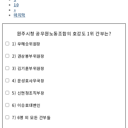
10
»
마지막
원주시청 공무원노동조합의 호감도 1위 간부는?
1) 우해승위원장
2) 권상봉부위원장
3) 김기훈부위원장
4) 문성호사무국장
5) 신현정조직부장
6) 이승호대변인
7) 6명 외 모든 간부들