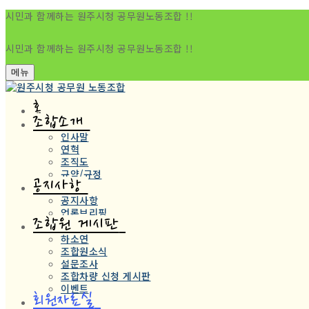
시민과 함께하는 원주시청 공무원노동조합 !!
시민과 함께하는 원주시청 공무원노동조합 !!
메뉴
홈
조합소개
인사말
연혁
조직도
규약/규정
공지사항
공지사항
언론브리핑
조합원 게시판
하소연
조합원소식
설문조사
조합차량 신청 게시판
이벤트
회원자료실