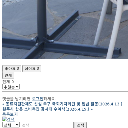
좋아요
0
싫어요
0
인쇄
전체
0
댓글을 남기려면
로그인
하세요.
«
동료지원관제도 신설 촉구 국회기자회견 및 입법 활동(2026.4.13.)
원주시 한돈 소비촉진 감사패 수여식(2026.4.15.)
»
목록보기
검색