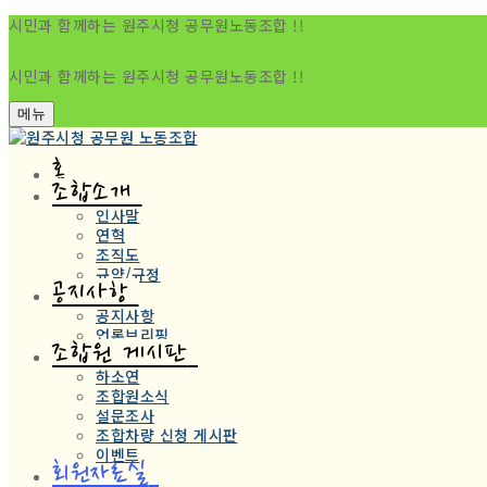
시민과 함께하는 원주시청 공무원노동조합 !!
시민과 함께하는 원주시청 공무원노동조합 !!
메뉴
홈
조합소개
인사말
연혁
조직도
규약/규정
공지사항
공지사항
언론브리핑
조합원 게시판
하소연
조합원소식
설문조사
조합차량 신청 게시판
이벤트
회원자료실