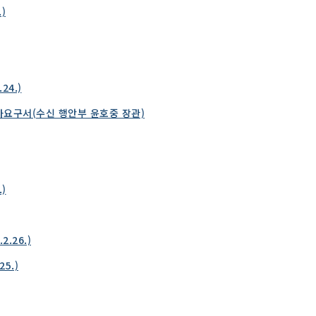
)
24.)
사요구서(수신 행안부 윤호중 장관)
)
.26.)
5.)