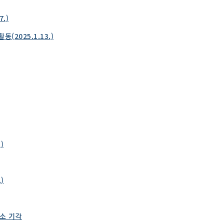
.)
2025.1.13.)
)
)
항소 기각