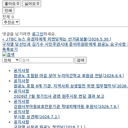
좋아요
0
싫어요
0
인쇄
전체
0
댓글을 남기려면
로그인
하세요.
«
JTBC 뉴스 유권자에게 외면당하는 선거공보물(2026.5.30.)
구자열 당선인과 김기수 시민주권시대 준비위원장에게 원공노 요구사항 전달(
목록보기
검색
공지사항
원공노 조합원 마음 모아 누리야간학교 후원금 전달(2026.8.4.)
공지사항
원공노 포함 6개 기관, 지역사회 상생발전 위한 업무협약식(2026.7.
공지사항
2026년 7월 정기인사 관련 원주시장 면담 결과 보고
공지사항
강원서부아동보호전문기관 학대피해아동 후원식(2026.7.6.)
공지사항
부시장 상견례(2026.7.2.)
공지사항
구자열 시장과 원공노 첫만남(2026.7.1.)