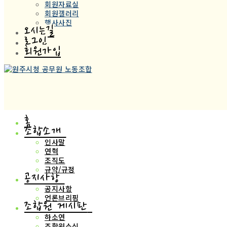
회원자료실
회원갤러리
행사사진
오시는길
로그인
회원가입
홈
조합소개
인사말
연혁
조직도
규약/규정
공지사항
공지사항
언론브리핑
조합원 게시판
하소연
조합원소식