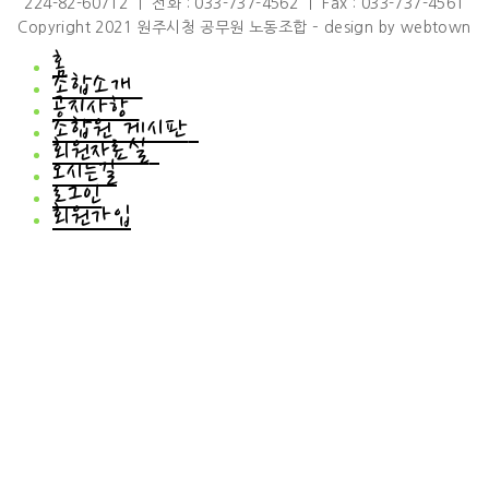
224-82-60712 ㅣ 전화 : 033-737-4562 ㅣ Fax : 033-737-4561
Copyright 2021 원주시청 공무원 노동조합 – design by webtown
홈
조합소개
공지사항
조합소개
조합원 게시판
인사말
공지사항
회원자료실
연혁
공지사항
조합원 게시판
조직도
오시는길
언론브리핑
하소연
회원자료실
규약/규정
로그인
조합원소식
회원자료실
설문조사
회원가입
회원갤러리
조합차량 신청 게시판
행사사진
이벤트