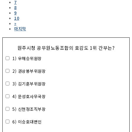
7
8
9
10
»
마지막
원주시청 공무원노동조합의 호감도 1위 간부는?
1) 우해승위원장
2) 권상봉부위원장
3) 김기훈부위원장
4) 문성호사무국장
5) 신현정조직부장
6) 이승호대변인