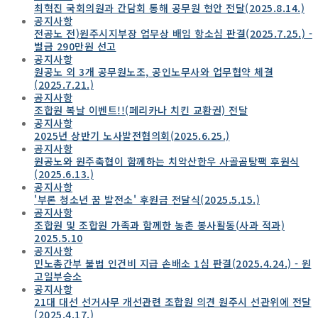
최혁진 국회의원과 간담회 통해 공무원 현안 전달(2025.8.14.)
공지사항
전공노 전)원주시지부장 업무상 배임 항소심 판결(2025.7.25.) -
벌금 290만원 선고
공지사항
원공노 외 3개 공무원노조, 공인노무사와 업무협약 체결
(2025.7.21.)
공지사항
조합원 복날 이벤트!!(페리카나 치킨 교환권) 전달
공지사항
2025년 상반기 노사발전협의회(2025.6.25.)
공지사항
원공노와 원주축협이 함께하는 치악산한우 사골곰탕팩 후원식
(2025.6.13.)
공지사항
'부론 청소년 꿈 발전소' 후원금 전달식(2025.5.15.)
공지사항
조합원 및 조합원 가족과 함께한 농촌 봉사활동(사과 적과)
2025.5.10
공지사항
민노총간부 불법 인건비 지급 손배소 1심 판결(2025.4.24.) - 원
고일부승소
공지사항
21대 대선 선거사무 개선관련 조합원 의견 원주시 선관위에 전달
(2025.4.17.)