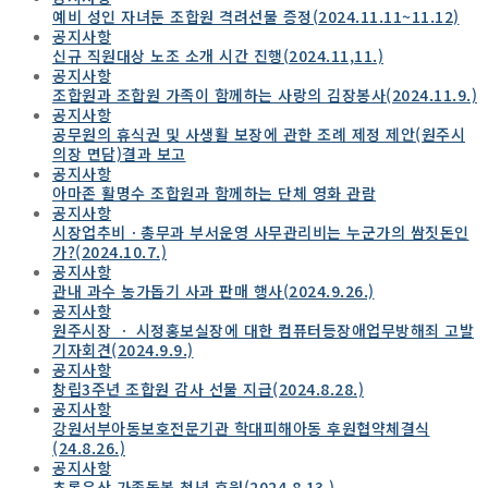
예비 성인 자녀둔 조합원 격려선물 증정(2024.11.11~11.12)
공지사항
신규 직원대상 노조 소개 시간 진행(2024.11,11.)
공지사항
조합원과 조합원 가족이 함께하는 사랑의 김장봉사(2024.11.9.)
공지사항
공무원의 휴식권 및 사생활 보장에 관한 조례 제정 제안(원주시
의장 면담)결과 보고
공지사항
아마존 활명수 조합원과 함께하는 단체 영화 관람
공지사항
시장업추비ㆍ총무과 부서운영 사무관리비는 누군가의 쌈짓돈인
가?(2024.10.7.)
공지사항
관내 과수 농가돕기 사과 판매 행사(2024.9.26.)
공지사항
원주시장 ㆍ 시정홍보실장에 대한 컴퓨터등장애업무방해죄 고발
기자회견(2024.9.9.)
공지사항
창립3주년 조합원 감사 선물 지급(2024.8.28.)
공지사항
강원서부아동보호전문기관 학대피해아동 후원협약체결식
(24.8.26.)
공지사항
초록우산 가족돌봄 청년 후원(2024.8.13.)