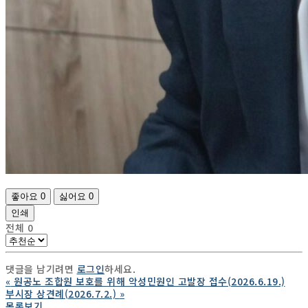
좋아요
0
싫어요
0
인쇄
전체
0
댓글을 남기려면
로그인
하세요.
«
원공노 조합원 보호를 위해 악성민원인 고발장 접수(2026.6.19.)
부시장 상견례(2026.7.2.)
»
목록보기