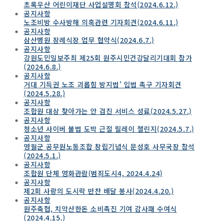
초록우산 어린이재단 사업설명회 참석(2024.6.12.)
공지사항
노조비방 수사방해 의혹관련 기자회견(2024.6.11.)
공지사항
삼산병원 장례식장 업무 협약식(2024.6.7.)
공지사항
강원도민일보주최 제25회 원주시민건강달리기대회 참가
(2024.6.8.)
공지사항
거대 기득권 노조 괴롭힘 방지법’ 입법 촉구 기자회견
(2024.5.28.)
공지사항
조합원 대상 찾아가는 안 검진 서비스 성료(2024.5.27.)
공지사항
청소년 사이버 불법 도박 근절 릴레이 챌린지(2024.5.7.)
공지사항
영월군 공무원노동조합 창립기념식 문성호 사무국장 참석
(2024.5.1.)
공지사항
조합원 단체 영화관람(범죄도시4, 2024.4.24)
공지사항
제2회 사랑의 도시락 반찬 배달 봉사(2024.4.20.)
공지사항
원주축협, 치악산한돈 소비촉진 기여 감사패 수여식
(2024.4.15.)