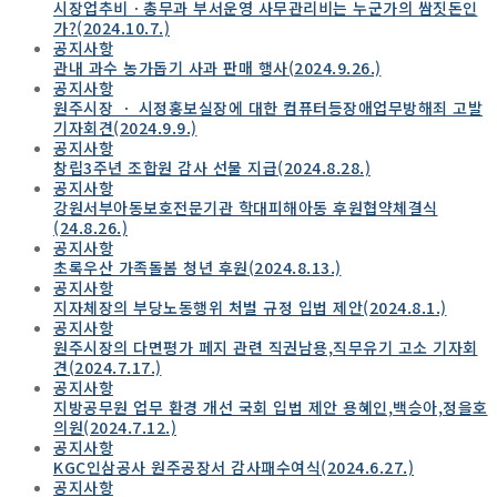
시장업추비ㆍ총무과 부서운영 사무관리비는 누군가의 쌈짓돈인
가?(2024.10.7.)
공지사항
관내 과수 농가돕기 사과 판매 행사(2024.9.26.)
공지사항
원주시장 ㆍ 시정홍보실장에 대한 컴퓨터등장애업무방해죄 고발
기자회견(2024.9.9.)
공지사항
창립3주년 조합원 감사 선물 지급(2024.8.28.)
공지사항
강원서부아동보호전문기관 학대피해아동 후원협약체결식
(24.8.26.)
공지사항
초록우산 가족돌봄 청년 후원(2024.8.13.)
공지사항
지자체장의 부당노동행위 처벌 규정 입법 제안(2024.8.1.)
공지사항
원주시장의 다면평가 페지 관련 직권남용,직무유기 고소 기자회
견(2024.7.17.)
공지사항
지방공무원 업무 환경 개선 국회 입법 제안 용혜인,백승아,정을호
의원(2024.7.12.)
공지사항
KGC인삼공사 원주공장서 감사패수여식(2024.6.27.)
공지사항