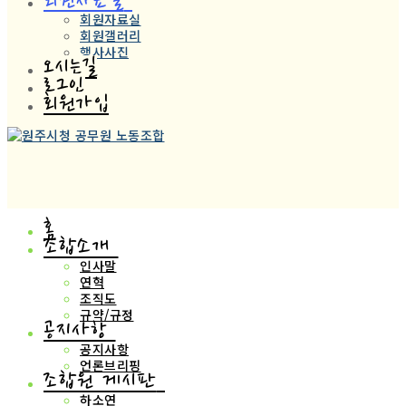
회원자료실
회원자료실
회원갤러리
행사사진
오시는길
로그인
회원가입
홈
조합소개
인사말
연혁
조직도
규약/규정
공지사항
공지사항
언론브리핑
조합원 게시판
하소연