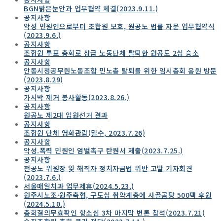
BGN밝은눈안과 업무협약 체결(2023.9.11.)
공지사항
악성 민원인으로부터 조합원 보호, 원공노 법률 자문 업무협약식
(2023.9.6.)
공지사항
조합원 투표 총회로 상급 노동단체 탈퇴한 원공도 2심 승소
공지사항
안동시청공무원노동조합 민노총 탈퇴를 위한 임시총회 응원 방문
(2023.8.29)
공지사항
가시박 제거 봉사활동(2023.8.26.)
공지사항
원공노 제2대 임원선거 결과
공지사항
조합원 단체 영화관람(밀수, 2023.7.26)
공지사항
악성.폭력 민원인 엄벌촉구 탄원서 제출(2023.7.25.)
공지사항
전공노 위원장 잋 해직자 정치자금법 위반 고발 기자회견
(2023.7.6.)
서울매일치과 업무제휴(2024.5.23.)
원주시노조·원주축협, 구도심 취약계층에 사골곰탕 500팩 후원
(2024.5.10.)
총회결의무효확인 항소심 3차 마지막 변론 참석(2023.7.21)