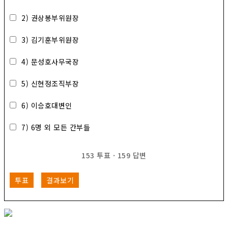
2) 권상봉부위원장
3) 김기훈부위원장
4) 문성호사무국장
5) 신현정조직부장
6) 이승호대변인
7) 6명 외 모든 간부들
153
투표
·
159
답변
투표
결과보기