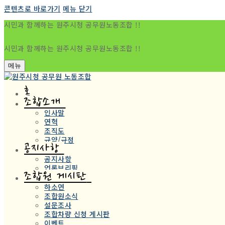
콘텐츠로 바로가기
메뉴
닫기
시민과 함께하는 원주시청 공무원노동조합 !!
시민과 함께하는 원주시청 공무원노동조합 !!
메뉴
홈
조합소개
인사말
연혁
조직도
규약/규정
공지사항
공지사항
언론브리핑
조합원 게시판
하소연
조합원소식
설문조사
조합차량 신청 게시판
이벤트