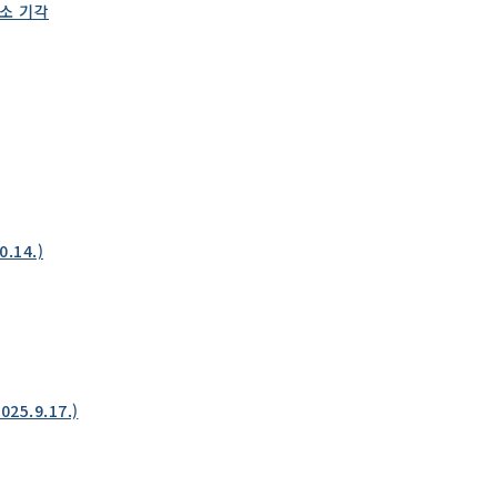
항소 기각
14.)
5.9.17.)