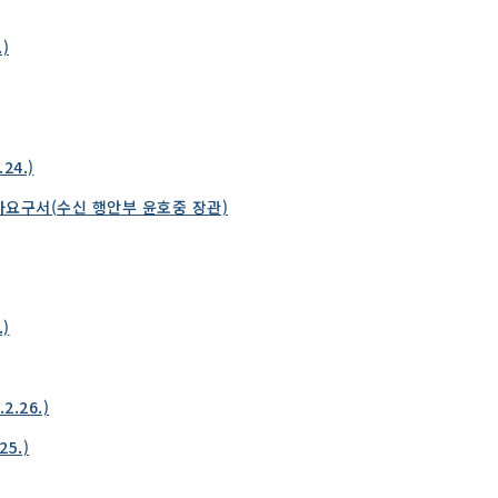
)
24.)
사요구서(수신 행안부 윤호중 장관)
)
.26.)
5.)