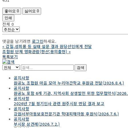
좋아요
0
싫어요
0
인쇄
전체
0
댓글을 남기려면
로그인
하세요.
«
갑질,성희롱 등 실태 설문 결과 원당선인에게 전달
조합원 단체 영화관람(한산:용의출현)
»
목록보기
검색
공지사항
원공노 조합원 마음 모아 누리야간학교 후원금 전달(2026.8.4.)
공지사항
원공노 포함 6개 기관, 지역사회 상생발전 위한 업무협약식(2026.7.
공지사항
2026년 7월 정기인사 관련 원주시장 면담 결과 보고
공지사항
강원서부아동보호전문기관 학대피해아동 후원식(2026.7.6.)
공지사항
부시장 상견례(2026.7.2.)