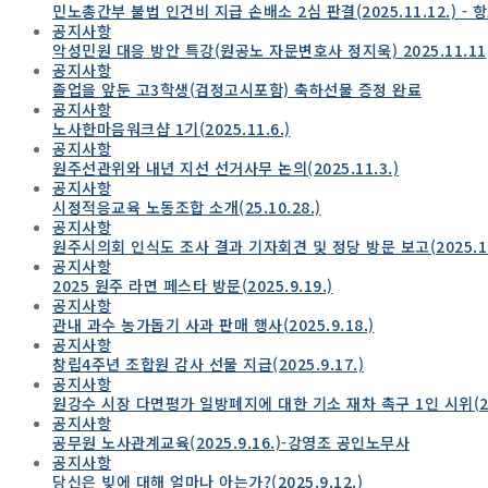
민노총간부 불법 인건비 지급 손배소 2심 판결(2025.11.12.) - 
공지사항
악성민원 대응 방안 특강(원공노 자문변호사 정지욱) 2025.11.11
공지사항
졸업을 앞둔 고3학생(검정고시포함) 축하선물 증정 완료
공지사항
노사한마음워크샵 1기(2025.11.6.)
공지사항
원주선관위와 내년 지선 선거사무 논의(2025.11.3.)
공지사항
시정적응교육 노동조합 소개(25.10.28.)
공지사항
원주시의회 인식도 조사 결과 기자회견 및 정당 방문 보고(2025.10.
공지사항
2025 원주 라면 페스타 방문(2025.9.19.)
공지사항
관내 과수 농가돕기 사과 판매 행사(2025.9.18.)
공지사항
창립4주년 조합원 감사 선물 지급(2025.9.17.)
공지사항
원강수 시장 다면평가 일방폐지에 대한 기소 재차 촉구 1인 시위(202
공지사항
공무원 노사관계교육(2025.9.16.)-강영조 공인노무사
공지사항
당신은 빚에 대해 얼마나 아는가?(2025.9.12.)