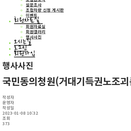
설문조사
조합차량 신청 게시판
이벤트
회원자료실
회원자료실
회원갤러리
행사사진
오시는길
로그인
회원가입
행사사진
국민동의청원(거대기득권노조괴
작성자
운영자
작성일
2023-01-08 10:32
조회
373