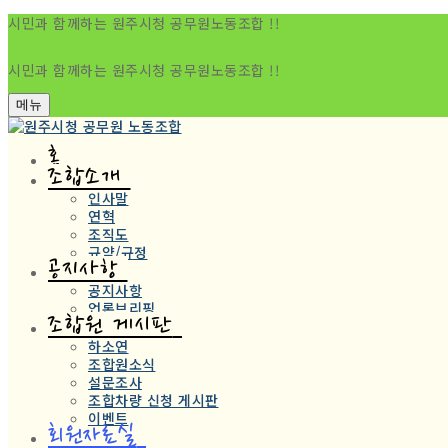
시민과 함께하는 원주시청 공무원노동조합 !!
시민과 함께하는 원주시청 공무원노동조합 !!
메뉴
홈
조합소개
인사말
연혁
조직도
규약/규정
공지사항
공지사항
언론브리핑
조합원 게시판
하소연
조합원소식
설문조사
조합차량 신청 게시판
이벤트
회원자료실