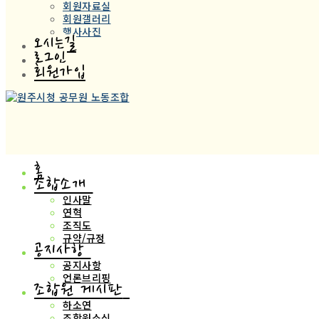
회원자료실
회원갤러리
행사사진
오시는길
로그인
회원가입
홈
조합소개
인사말
연혁
조직도
규약/규정
공지사항
공지사항
언론브리핑
조합원 게시판
하소연
조합원소식