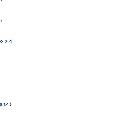
)
항소 기각
14.)