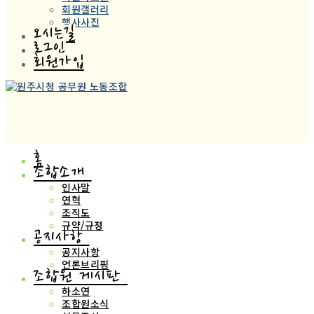
회원갤러리
행사사진
오시는길
로그인
회원가입
홈
조합소개
인사말
연혁
조직도
규약/규정
공지사항
공지사항
언론브리핑
조합원 게시판
하소연
조합원소식