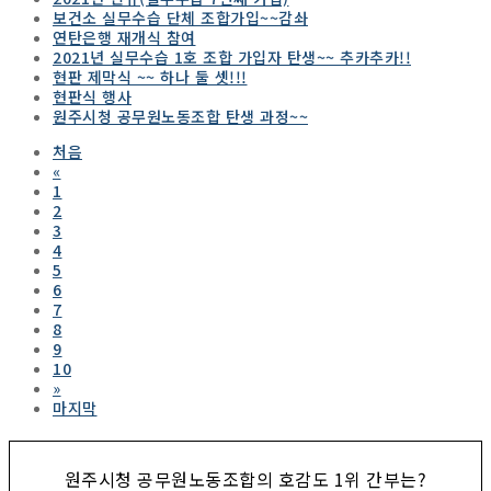
보건소 실무수습 단체 조합가입~~감솨
연탄은행 재개식 참여
2021년 실무수습 1호 조합 가입자 탄생~~ 추카추카!!
현판 제막식 ~~ 하나 둘 셋!!!
현판식 행사
원주시청 공무원노동조합 탄생 과정~~
처음
«
1
2
3
4
5
6
7
8
9
10
»
마지막
원주시청 공무원노동조합의 호감도 1위 간부는?