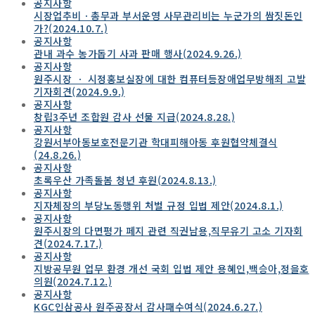
공지사항
시장업추비ㆍ총무과 부서운영 사무관리비는 누군가의 쌈짓돈인
가?(2024.10.7.)
공지사항
관내 과수 농가돕기 사과 판매 행사(2024.9.26.)
공지사항
원주시장 ㆍ 시정홍보실장에 대한 컴퓨터등장애업무방해죄 고발
기자회견(2024.9.9.)
공지사항
창립3주년 조합원 감사 선물 지급(2024.8.28.)
공지사항
강원서부아동보호전문기관 학대피해아동 후원협약체결식
(24.8.26.)
공지사항
초록우산 가족돌봄 청년 후원(2024.8.13.)
공지사항
지자체장의 부당노동행위 처벌 규정 입법 제안(2024.8.1.)
공지사항
원주시장의 다면평가 페지 관련 직권남용,직무유기 고소 기자회
견(2024.7.17.)
공지사항
지방공무원 업무 환경 개선 국회 입법 제안 용혜인,백승아,정을호
의원(2024.7.12.)
공지사항
KGC인삼공사 원주공장서 감사패수여식(2024.6.27.)