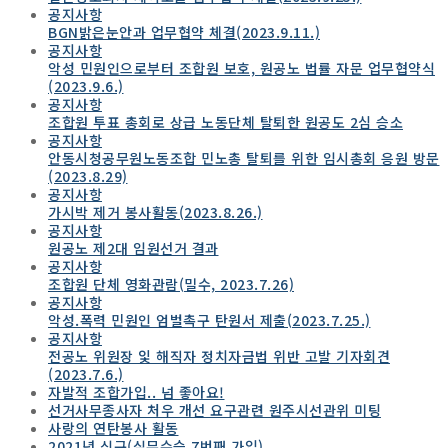
공지사항
BGN밝은눈안과 업무협약 체결(2023.9.11.)
공지사항
악성 민원인으로부터 조합원 보호, 원공노 법률 자문 업무협약식
(2023.9.6.)
공지사항
조합원 투표 총회로 상급 노동단체 탈퇴한 원공도 2심 승소
공지사항
안동시청공무원노동조합 민노총 탈퇴를 위한 임시총회 응원 방문
(2023.8.29)
공지사항
가시박 제거 봉사활동(2023.8.26.)
공지사항
원공노 제2대 임원선거 결과
공지사항
조합원 단체 영화관람(밀수, 2023.7.26)
공지사항
악성.폭력 민원인 엄벌촉구 탄원서 제출(2023.7.25.)
공지사항
전공노 위원장 잋 해직자 정치자금법 위반 고발 기자회견
(2023.7.6.)
자발적 조합가입.. 넘 좋아요!
선거사무종사자 처우 개선 요구관련 원주시선관위 미팅
사랑의 연탄봉사 활동
2021년 신규(실무수습 7번째 가입)