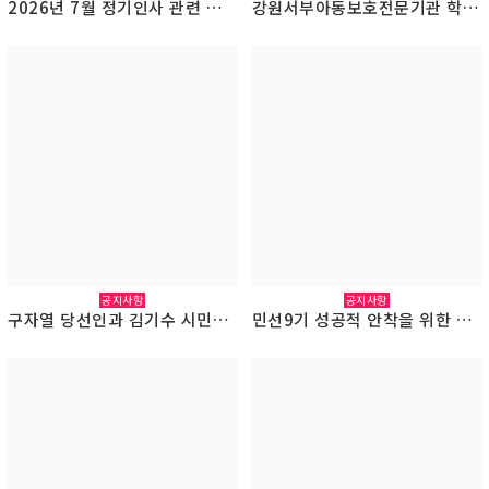
2026년 7월 정기인사 관련 원주시장 면담 결과 보고
강원서부아동보호전문기관 학대피해아동 후원식(2026.7.6.)
공지사항
공지사항
구자열 당선인과 김기수 시민주권시대 준비위원장에게 원공노 요구사항 전달(2026.6.9.)
민선9기 성공적 안착을 위한 원공노 기자회견(2026.6.8.)