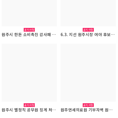
공지사항
공지사항
원주시 한돈 소비촉진 감사패 수여식(2026.4.15.)
6.3. 지선 원주시장 여야 후보에게 정책질의서 전달(2026.4.15.)
공지사항
공지사항
원주시 별정직 공무원 징계 처분 및 의원면직관련 적정성 관련 감사요구서(수신 행안부 윤호중 장관)
원주연세의료원 기부자벽 원공노 현판 부착(2026.3.11.)