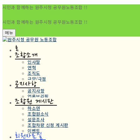
시민과 함께하는 원주시청 공무원노동조합 !!
시민과 함께하는 원주시청 공무원노동조합 !!
메뉴
홈
조합소개
인사말
연혁
조직도
규약/규정
공지사항
공지사항
언론브리핑
조합원 게시판
하소연
조합원소식
설문조사
조합차량 신청 게시판
이벤트
회원자료실