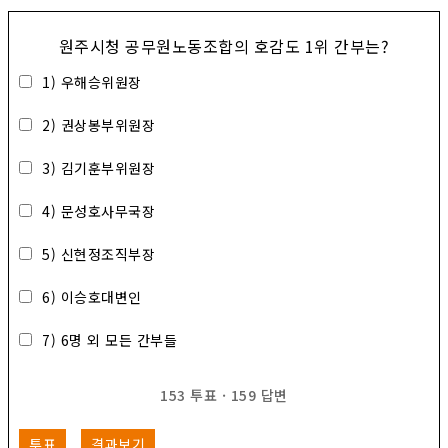
원주시청 공무원노동조합의 호감도 1위 간부는?
1) 우해승위원장
2) 권상봉부위원장
3) 김기훈부위원장
4) 문성호사무국장
5) 신현정조직부장
6) 이승호대변인
7) 6명 외 모든 간부들
153
투표
·
159
답변
투표
결과보기