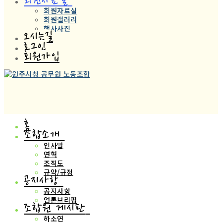
회원자료실
회원자료실
회원갤러리
행사사진
오시는길
로그인
회원가입
홈
조합소개
인사말
연혁
조직도
규약/규정
공지사항
공지사항
언론브리핑
조합원 게시판
하소연