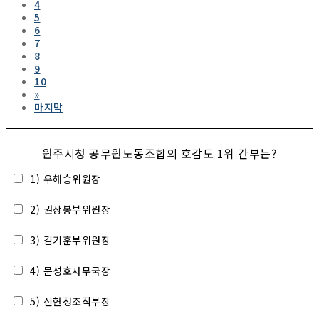
4
5
6
7
8
9
10
»
마지막
원주시청 공무원노동조합의 호감도 1위 간부는?
1) 우해승위원장
2) 권상봉부위원장
3) 김기훈부위원장
4) 문성호사무국장
5) 신현정조직부장