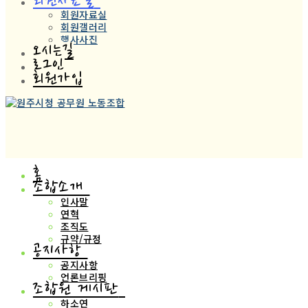
회원자료실
회원자료실
회원갤러리
행사사진
오시는길
로그인
회원가입
홈
조합소개
인사말
연혁
조직도
규약/규정
공지사항
공지사항
언론브리핑
조합원 게시판
하소연