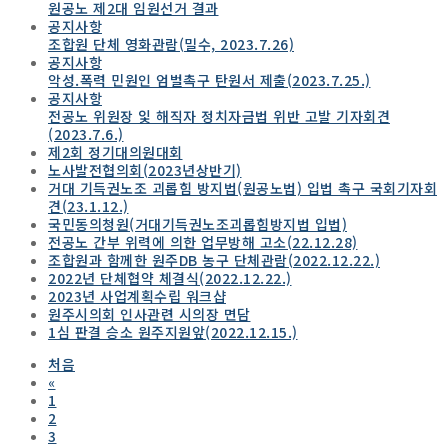
원공노 제2대 임원선거 결과
공지사항
조합원 단체 영화관람(밀수, 2023.7.26)
공지사항
악성.폭력 민원인 엄벌촉구 탄원서 제출(2023.7.25.)
공지사항
전공노 위원장 잋 해직자 정치자금법 위반 고발 기자회견
(2023.7.6.)
제2회 정기대의원대회
노사발전협의회(2023년상반기)
거대 기득권노조 괴롭힘 방지법(원공노법) 입법 촉구 국회기자회
견(23.1.12.)
국민동의청원(거대기득권노조괴롭힘방지법 입법)
전공노 간부 위력에 의한 업무방해 고소(22.12.28)
조합원과 함께한 원주DB 농구 단체관람(2022.12.22.)
2022년 단체협약 체결식(2022.12.22.)
2023년 사업계획수립 워크샵
원주시의회 인사관련 시의장 면담
1심 판결 승소 원주지원앞(2022.12.15.)
처음
«
1
2
3