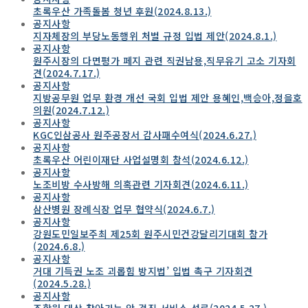
초록우산 가족돌봄 청년 후원(2024.8.13.)
공지사항
지자체장의 부당노동행위 처벌 규정 입법 제안(2024.8.1.)
공지사항
원주시장의 다면평가 페지 관련 직권남용,직무유기 고소 기자회
견(2024.7.17.)
공지사항
지방공무원 업무 환경 개선 국회 입법 제안 용혜인,백승아,정을호
의원(2024.7.12.)
공지사항
KGC인삼공사 원주공장서 감사패수여식(2024.6.27.)
공지사항
초록우산 어린이재단 사업설명회 참석(2024.6.12.)
공지사항
노조비방 수사방해 의혹관련 기자회견(2024.6.11.)
공지사항
삼산병원 장례식장 업무 협약식(2024.6.7.)
공지사항
강원도민일보주최 제25회 원주시민건강달리기대회 참가
(2024.6.8.)
공지사항
거대 기득권 노조 괴롭힘 방지법’ 입법 촉구 기자회견
(2024.5.28.)
공지사항
조합원 대상 찾아가는 안 검진 서비스 성료(2024.5.27.)