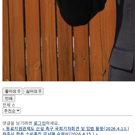
좋아요
0
싫어요
0
인쇄
전체
0
댓글을 남기려면
로그인
하세요.
«
동료지원관제도 신설 촉구 국회기자회견 및 입법 활동(2026.4.13.)
원주시 한돈 소비촉진 감사패 수여식(2026.4.15.)
»