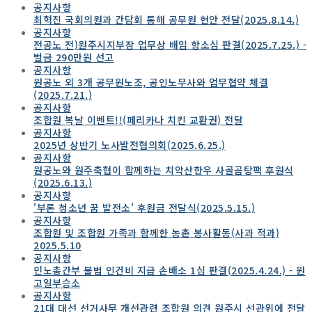
공지사항
최혁진 국회의원과 간담회 통해 공무원 현안 전달(2025.8.14.)
공지사항
전공노 전)원주시지부장 업무상 배임 항소심 판결(2025.7.25.) -
벌금 290만원 선고
공지사항
원공노 외 3개 공무원노조, 공인노무사와 업무협약 체결
(2025.7.21.)
공지사항
조합원 복날 이벤트!!(페리카나 치킨 교환권) 전달
공지사항
2025년 상반기 노사발전협의회(2025.6.25.)
공지사항
원공노와 원주축협이 함께하는 치악산한우 사골곰탕팩 후원식
(2025.6.13.)
공지사항
'부론 청소년 꿈 발전소' 후원금 전달식(2025.5.15.)
공지사항
조합원 및 조합원 가족과 함께한 농촌 봉사활동(사과 적과)
2025.5.10
공지사항
민노총간부 불법 인건비 지급 손배소 1심 판결(2025.4.24.) - 원
고일부승소
공지사항
21대 대선 선거사무 개선관련 조합원 의견 원주시 선관위에 전달