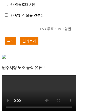
6) 이승호대변인
7) 6명 외 모든 간부들
153
투표
·
159
답변
투표
결과보기
원주시청 노조 공식 유튜브